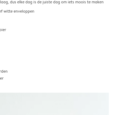
 laag, dus elke dag is de juiste dag om iets moois te maken
ief witte enveloppen
pier
rden
er