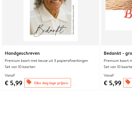
Handgeschreven
Bedankt - gr
Premium kaart met keuze uit 3 papierafwerkingen
Premium kaart m
Set van 10 kaarten
Set van 10 kaart
Vanaf
Vanaf
€ 5,99
€ 5,99
offers
offers
Elke dag lage prijzen