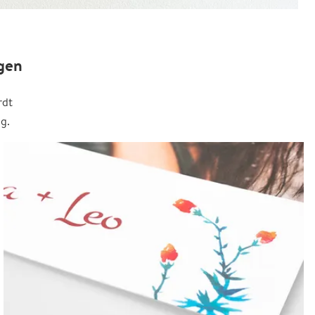
gen
rdt
g.