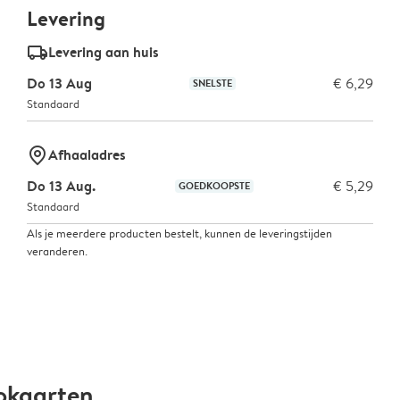
Levering
delivery_standard_v2
Levering aan huis
Do 13 Aug
€ 6,29
SNELSTE
Standaard
marker-pin
Afhaaladres
Do 13 Aug.
€ 5,29
GOEDKOOPSTE
Standaard
Als je meerdere producten bestelt, kunnen de leveringstijden
veranderen.
okaarten