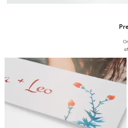
Pr
On
a