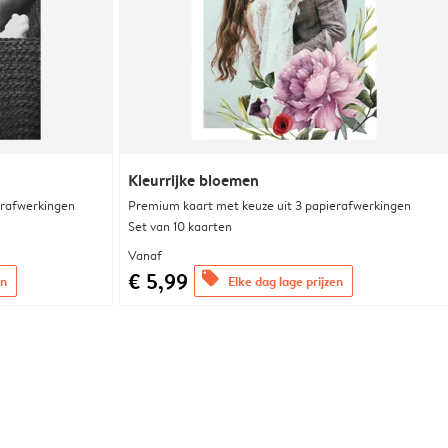
Kleurrijke bloemen
erafwerkingen
Premium kaart met keuze uit 3 papierafwerkingen
Set van 10 kaarten
Vanaf
€ 5,99
offers
en
Elke dag lage prijzen