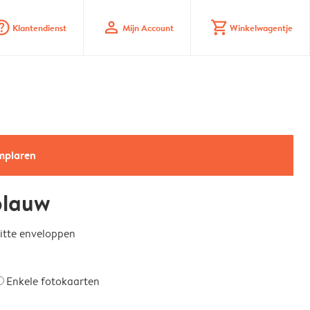
_mark_circle
profile
shopping_cart
Klantendienst
Mijn Account
Winkelwagentje
emplaren
blauw
witte enveloppen
Enkele fotokaarten