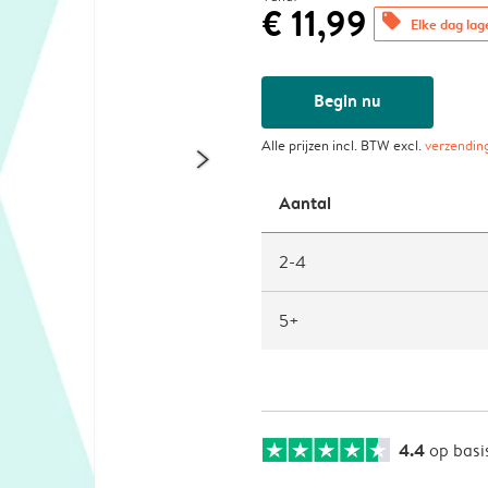
€ 11,99
offers
Elke dag lag
Begin nu
Alle prijzen incl. BTW excl.
verzendin
Aantal
2-4
5+
4.4
op basi