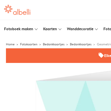
Fotoboek maken
Kaarten
Wanddecoratie
Foto
slim_arrow_down
slim_arrow_down
slim_arrow_down
Home
Fotokaarten
Bedankkaartjes
Bedankkaartjes
Geometri
offers
Elk