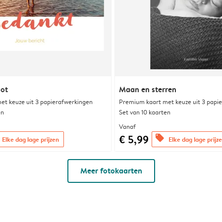
oot
Maan en sterren
et keuze uit 3 papierafwerkingen
Premium kaart met keuze uit 3 papi
en
Set van 10 kaarten
Vanaf
€ 5,99
offers
Elke dag lage prijzen
Elke dag lage prijz
Meer fotokaarten