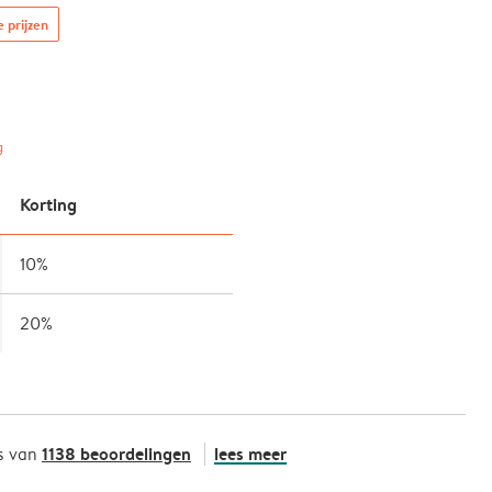
e prijzen
g
Korting
10%
20%
1138 beoordelingen
lees meer
s van