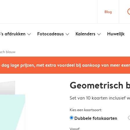
question
Blog
's afdrukken
Fotocadeaus
Kalenders
Huwelijk
slim_arrow_down
slim_arrow_down
slim_arrow_down
sch blauw
e dag lage prijzen, met extra voordeel bij aankoop van meer ex
Geometrisch 
Set van 10 kaarten inclusief 
Kies een kaartsoort:
Dubbele fotokaarten
Vanaf