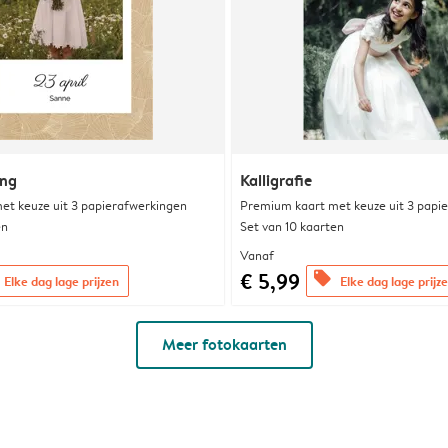
ing
Kalligrafie
et keuze uit 3 papierafwerkingen
Premium kaart met keuze uit 3 papi
en
Set van 10 kaarten
Vanaf
€ 5,99
offers
Elke dag lage prijzen
Elke dag lage prijz
Meer fotokaarten