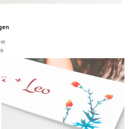
gen
rdt
g.