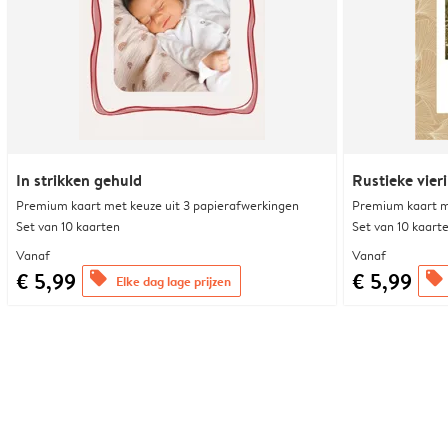
In strikken gehuld
Rustieke vier
Premium kaart met keuze uit 3 papierafwerkingen
Premium kaart m
Set van 10 kaarten
Set van 10 kaart
Vanaf
Vanaf
€ 5,99
€ 5,99
offers
offers
Elke dag lage prijzen