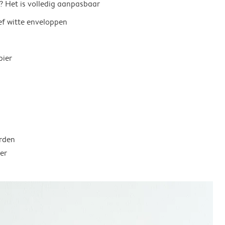
? Het is volledig aanpasbaar
ief witte enveloppen
pier
rden
er