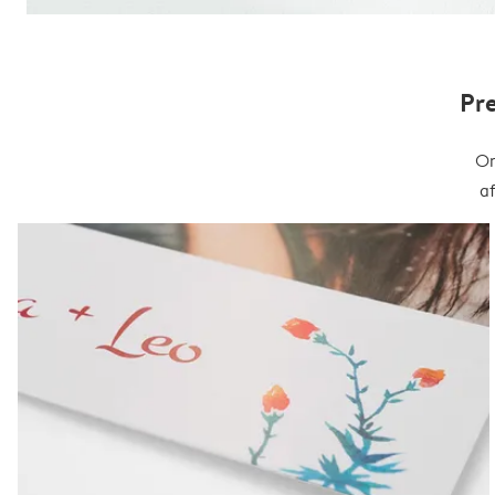
Pr
On
a