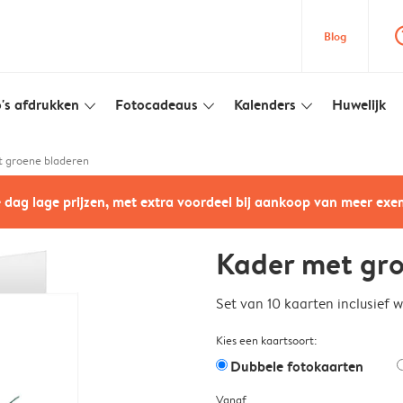
question
Blog
's afdrukken
Fotocadeaus
Kalenders
Huwelijk
slim_arrow_down
slim_arrow_down
slim_arrow_down
 groene bladeren
e dag lage prijzen, met extra voordeel bij aankoop van meer ex
Kader met gro
Set van 10 kaarten inclusief 
Kies een kaartsoort:
Dubbele fotokaarten
Vanaf