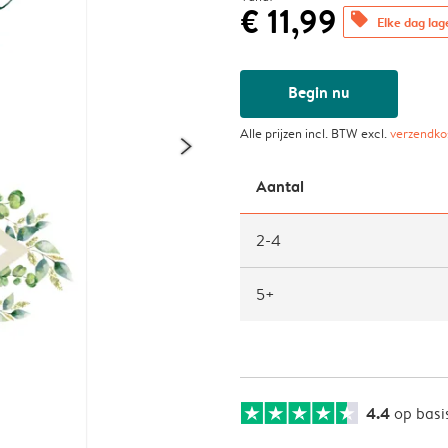
€ 11,99
offers
Elke dag lag
Begin nu
Alle prijzen incl. BTW excl.
verzendko
Aantal
2-4
5+
4.4
op basi