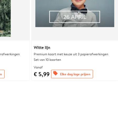
Witte lijn
erafwerkingen
Premium kaart met keuze uit 3 papierafwerkingen
Set van 10 kaarten
Vanaf
€ 5,99
offers
en
Elke dag lage prijzen