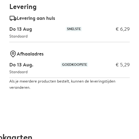
Levering
delivery_standard_v2
Levering aan huis
Do 13 Aug
€ 6,29
SNELSTE
Standaard
marker-pin
Afhaaladres
Do 13 Aug.
€ 5,29
GOEDKOOPSTE
Standaard
Als je meerdere producten bestelt, kunnen de leveringstijden
veranderen.
okaarten