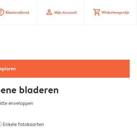
_mark_circle
profile
shopping_cart
Klantendienst
Mijn Account
Winkelwagentje
emplaren
ene bladeren
witte enveloppen
Enkele fotokaarten