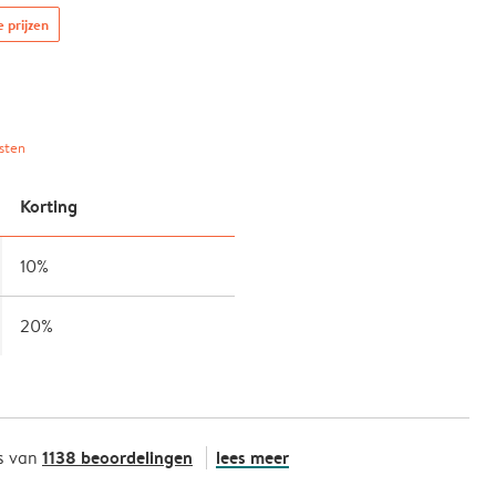
e prijzen
sten
Korting
10%
20%
1138 beoordelingen
lees meer
s van