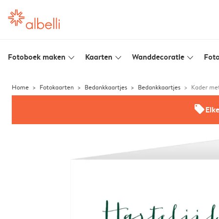
Fotoboek maken
Kaarten
Wanddecoratie
Foto
slim_arrow_down
slim_arrow_down
slim_arrow_down
Home
Fotokaarten
Bedankkaartjes
Bedankkaartjes
Kader met
offers
Elk