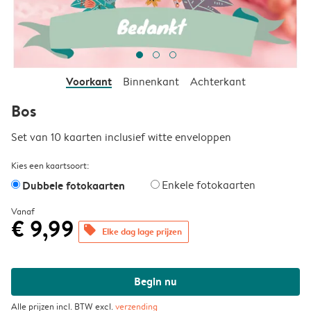
Voorkant
Binnenkant
Achterkant
Bos
Set van 10 kaarten inclusief witte enveloppen
Kies een kaartsoort:
Dubbele fotokaarten
Enkele fotokaarten
Vanaf
€ 9,99
offers
Elke dag lage prijzen
Begin nu
Alle prijzen incl. BTW excl.
verzending