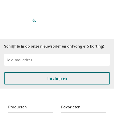
filled-pagination
outlined-paginatio
outlined-paginat
outlined-pagin
outlined-pag
outlined-p
Schrijf je in op onze nieuwsbrief en ontvang € 5 korting!
Inschrijven
Producten
Favorieten