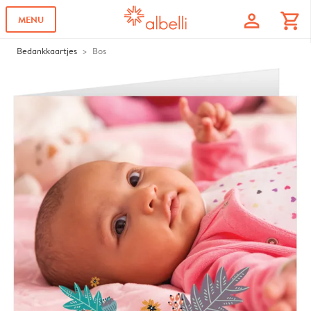
profile
shopping_cart
MENU
Bedankkaartjes
Bos