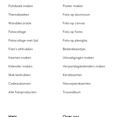
Fotoboek maken
Poster maken
Themaboeken
Foto op aluminium
Wanddecoratie
Foto op canvas
Fotocollage
Foto op forex
Fotocollage met lijst
Foto op plexiglas
Foto’s afdrukken
Bedankkaartjes
Kaarten maken
Uitnodigingen maken
Kalender maken
Verjaardagskalenders maken
Mok bedrukken
Kerstkaarten
Cadeaubonnen
Nieuwjaarskaarten
Alle fotoproducten
Trouwalbum
Help
Over ons