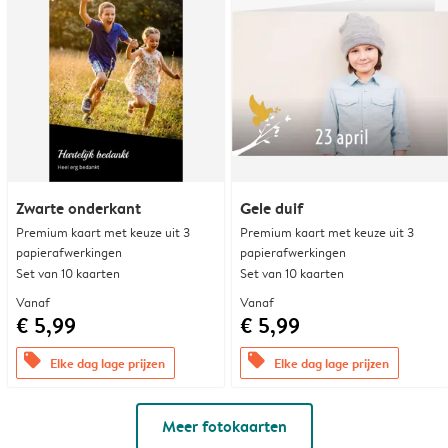
Zwarte onderkant
Gele duif
Premium kaart met keuze uit 3
Premium kaart met keuze uit 3
papierafwerkingen
papierafwerkingen
Set van 10 kaarten
Set van 10 kaarten
Vanaf
Vanaf
€ 5,99
€ 5,99
offers
offers
Elke dag lage prijzen
Elke dag lage prijzen
Meer fotokaarten