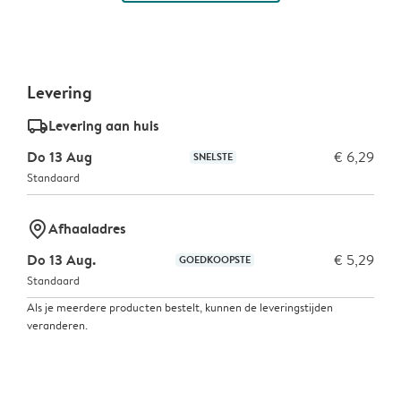
Levering
delivery_standard_v2
Levering aan huis
Do 13 Aug
€ 6,29
SNELSTE
Standaard
marker-pin
Afhaaladres
Do 13 Aug.
€ 5,29
GOEDKOOPSTE
Standaard
Als je meerdere producten bestelt, kunnen de leveringstijden
veranderen.