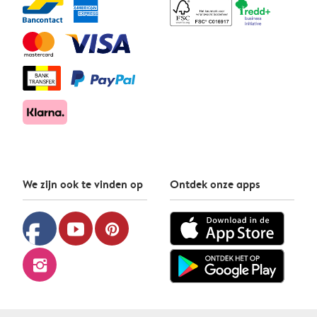
We zijn ook te vinden op
Ontdek onze apps
facebook
youtube
pinterest
instagram