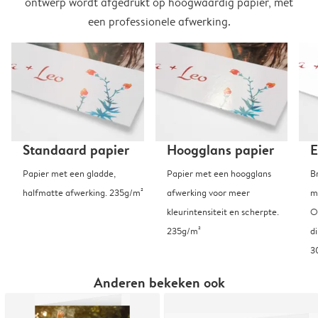
ontwerp wordt afgedrukt op hoogwaardig papier, met
een professionele afwerking.
Standaard papier
Hoogglans papier
E
Papier met een gladde,
Papier met een hoogglans
B
halfmatte afwerking. 235g/m²
afwerking voor meer
m
kleurintensiteit en scherpte.
O
235g/m²
d
3
Anderen bekeken ook