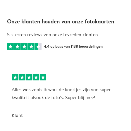
Onze klanten houden van onze fotokaarten
5-sterren reviews van onze tevreden klanten
4.4
op basis van
1138 beoordelingen
Alles was zoals ik wou, de kaartjes zijn van super
W
kwaliteit alsook de foto's. Super blij mee!
t
j
t
Klant