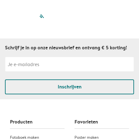
filled-pagination
outlined-paginatio
outlined-paginat
outlined-pagin
outlined-pag
outlined-p
Schrijf je in op onze nieuwsbrief en ontvang € 5 korting!
Inschrijven
Producten
Favorieten
Fotoboek maken
Poster maken