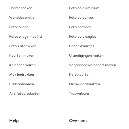
Themaboeken
Foto op aluminium
Wanddecoratie
Foto op canvas
Fotocollage
Foto op forex
Fotocollage met lijst
Foto op plexiglas
Foto’s afdrukken
Bedankkaartjes
Kaarten maken
Uitnodigingen maken
Kalender maken
Verjaardagskalenders maken
Mok bedrukken
Kerstkaarten
Cadeaubonnen
Nieuwjaarskaarten
Alle fotoproducten
Trouwalbum
Help
Over ons