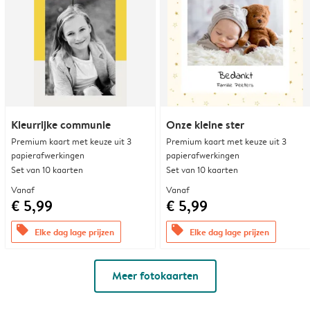
Kleurrijke communie
Onze kleine ster
Premium kaart met keuze uit 3
Premium kaart met keuze uit 3
papierafwerkingen
papierafwerkingen
Set van 10 kaarten
Set van 10 kaarten
Vanaf
Vanaf
€ 5,99
€ 5,99
offers
offers
Elke dag lage prijzen
Elke dag lage prijzen
Meer fotokaarten