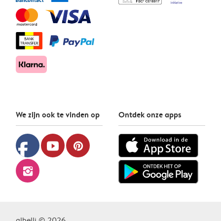
We zijn ook te vinden op
Ontdek onze apps
facebook
youtube
pinterest
instagram
albelli © 2026