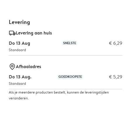
Levering
delivery_standard_v2
Levering aan huis
Do 13 Aug
€ 6,29
SNELSTE
Standaard
marker-pin
Afhaaladres
Do 13 Aug.
€ 5,29
GOEDKOOPSTE
Standaard
Als je meerdere producten bestelt, kunnen de leveringstijden
veranderen.