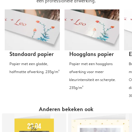
een professionele afwerking.
Standaard papier
Hoogglans papier
E
Papier met een gladde,
Papier met een hoogglans
B
halfmatte afwerking. 235g/m²
afwerking voor meer
m
kleurintensiteit en scherpte.
O
235g/m²
d
3
Anderen bekeken ook