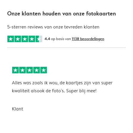
Onze klanten houden van onze fotokaarten
5-sterren reviews van onze tevreden klanten
4.4
op basis van
1138 beoordelingen
Alles was zoals ik wou, de kaartjes zijn van super
W
kwaliteit alsook de foto's. Super blij mee!
t
j
t
Klant