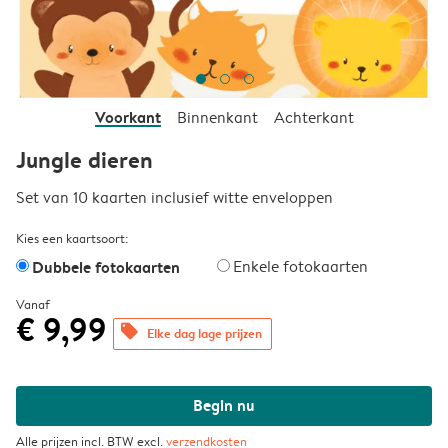
Voorkant
Binnenkant
Achterkant
Jungle dieren
Set van 10 kaarten inclusief witte enveloppen
Kies een kaartsoort:
Dubbele fotokaarten
Enkele fotokaarten
Vanaf
€ 9,99
offers
Elke dag lage prijzen
Begin nu
Alle prijzen incl. BTW excl.
verzendkosten