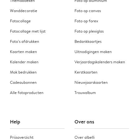
Themaboeken
Foto op aluminium
Wanddecoratie
Foto op canvas
Fotocollage
Foto op forex
Fotocollage met lijst
Foto op plexiglas
Foto’s afdrukken
Bedankkaartjes
Kaarten maken
Uitnodigingen maken
Kalender maken
Verjaardagskalenders maken
Mok bedrukken
Kerstkaarten
Cadeaubonnen
Nieuwjaarskaarten
Alle fotoproducten
Trouwalbum
Help
Over ons
Prijsoverzicht
Over albelli