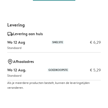
Levering
delivery_standard_v2
Levering aan huis
Wo 12 Aug
€ 6,29
SNELSTE
Standaard
marker-pin
Afhaaladres
Wo 12 Aug.
€ 5,29
GOEDKOOPSTE
Standaard
Als je meerdere producten bestelt, kunnen de leveringstijden
veranderen.