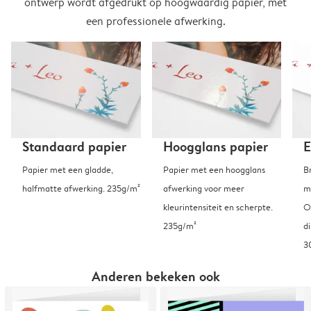
ontwerp wordt afgedrukt op hoogwaardig papier, met
een professionele afwerking.
Standaard papier
Hoogglans papier
E
Papier met een gladde,
Papier met een hoogglans
B
halfmatte afwerking. 235g/m²
afwerking voor meer
m
kleurintensiteit en scherpte.
O
235g/m²
d
3
Anderen bekeken ook