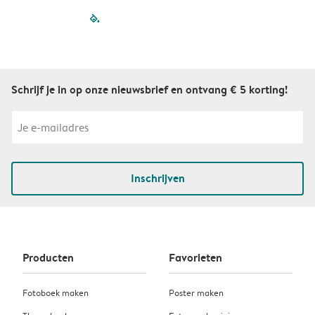
filled-pagination
outlined-paginatio
outlined-paginat
outlined-pagin
outlined-pag
outlined-p
Schrijf je in op onze nieuwsbrief en ontvang € 5 korting!
Inschrijven
Producten
Favorieten
Fotoboek maken
Poster maken