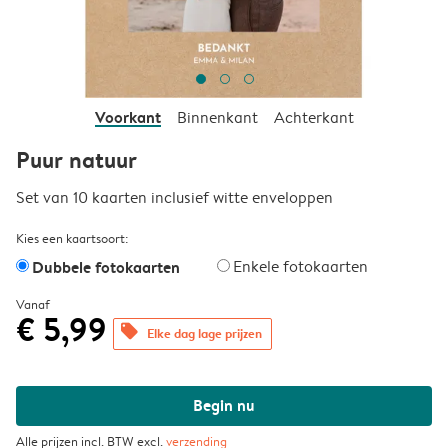
Voorkant
Binnenkant
Achterkant
Puur natuur
Set van 10 kaarten inclusief witte enveloppen
Kies een kaartsoort:
Dubbele fotokaarten
Enkele fotokaarten
Vanaf
€ 5,99
offers
Elke dag lage prijzen
Begin nu
Alle prijzen incl. BTW excl.
verzending