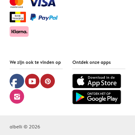
We zijn ook te vinden op
Ontdek onze apps
facebook
youtube
pinterest
instagram
albelli © 2026