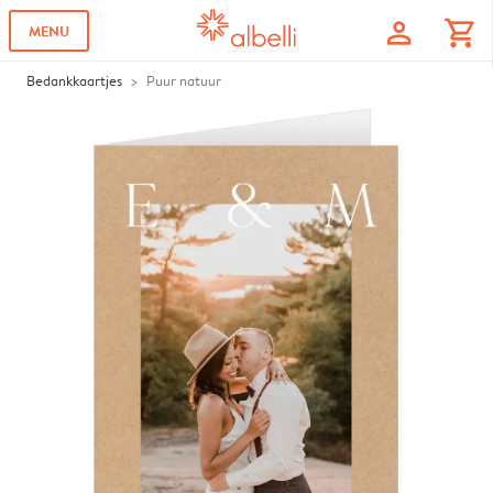
profile
shopping_cart
MENU
Bedankkaartjes
Puur natuur