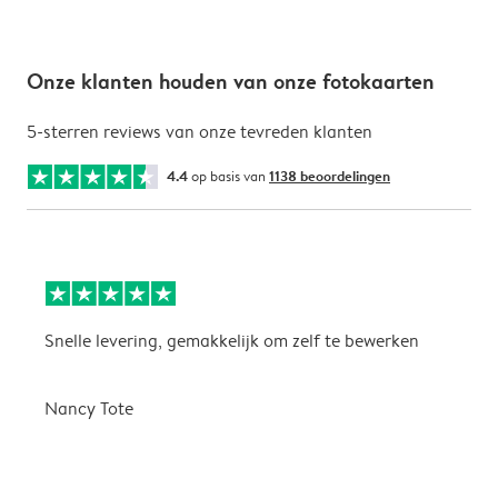
Onze klanten houden van onze fotokaarten
5-sterren reviews van onze tevreden klanten
4.4
op basis van
1138 beoordelingen
Snelle levering, gemakkelijk om zelf te bewerken
D
i
Nancy Tote