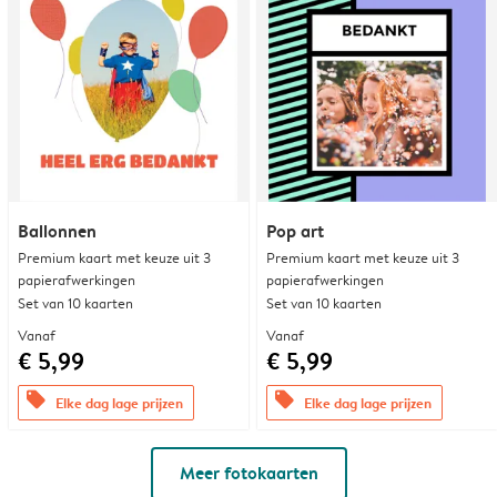
Ballonnen
Pop art
Premium kaart met keuze uit 3
Premium kaart met keuze uit 3
papierafwerkingen
papierafwerkingen
Set van 10 kaarten
Set van 10 kaarten
Vanaf
Vanaf
€ 5,99
€ 5,99
offers
offers
Elke dag lage prijzen
Elke dag lage prijzen
Meer fotokaarten