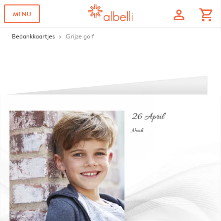
profile
shopping_cart
MENU
Bedankkaartjes
Grijze golf