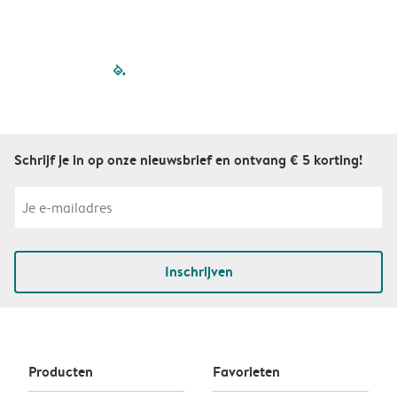
filled-pagination
outlined-paginatio
outlined-paginat
outlined-pagin
outlined-pag
outlined-p
Schrijf je in op onze nieuwsbrief en ontvang € 5 korting!
Inschrijven
Producten
Favorieten