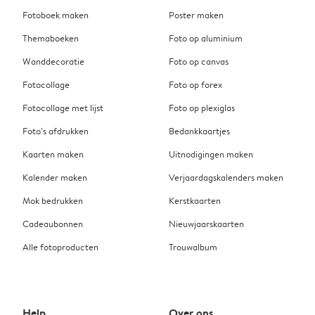
Fotoboek maken
Poster maken
Themaboeken
Foto op aluminium
Wanddecoratie
Foto op canvas
Fotocollage
Foto op forex
Fotocollage met lijst
Foto op plexiglas
Foto’s afdrukken
Bedankkaartjes
Kaarten maken
Uitnodigingen maken
Kalender maken
Verjaardagskalenders maken
Mok bedrukken
Kerstkaarten
Cadeaubonnen
Nieuwjaarskaarten
Alle fotoproducten
Trouwalbum
Help
Over ons