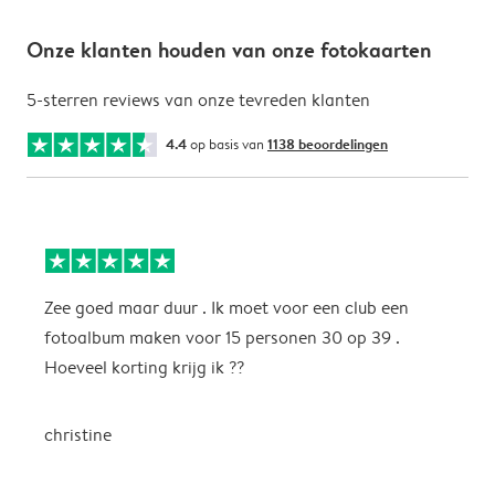
Onze klanten houden van onze fotokaarten
5-sterren reviews van onze tevreden klanten
4.4
op basis van
1138 beoordelingen
Zee goed maar duur . Ik moet voor een club een
M
fotoalbum maken voor 15 personen 30 op 39 .
k
Hoeveel korting krijg ik ??
b
christine
J