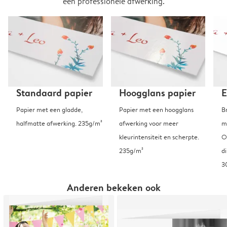
een professionele afwerking.
Standaard papier
Hoogglans papier
E
Papier met een gladde,
Papier met een hoogglans
B
halfmatte afwerking. 235g/m²
afwerking voor meer
m
kleurintensiteit en scherpte.
O
235g/m²
d
3
Anderen bekeken ook