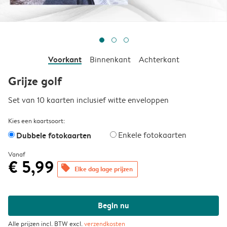
Voorkant
Binnenkant
Achterkant
Grijze golf
Set van 10 kaarten inclusief witte enveloppen
Kies een kaartsoort:
Dubbele fotokaarten
Enkele fotokaarten
Vanaf
€ 5,99
offers
Elke dag lage prijzen
Begin nu
Alle prijzen incl. BTW excl.
verzendkosten