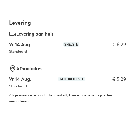
Levering
delivery_standard_v2
Levering aan huis
Vr 14 Aug
€ 6,29
SNELSTE
Standaard
marker-pin
Afhaaladres
Vr 14 Aug.
€ 5,29
GOEDKOOPSTE
Standaard
Als je meerdere producten bestelt, kunnen de leveringstijden
veranderen.