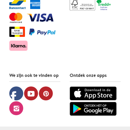
We zijn ook te vinden op
Ontdek onze apps
facebook
youtube
pinterest
instagram