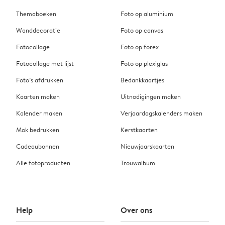
Themaboeken
Foto op aluminium
Wanddecoratie
Foto op canvas
Fotocollage
Foto op forex
Fotocollage met lijst
Foto op plexiglas
Foto’s afdrukken
Bedankkaartjes
Kaarten maken
Uitnodigingen maken
Kalender maken
Verjaardagskalenders maken
Mok bedrukken
Kerstkaarten
Cadeaubonnen
Nieuwjaarskaarten
Alle fotoproducten
Trouwalbum
Help
Over ons