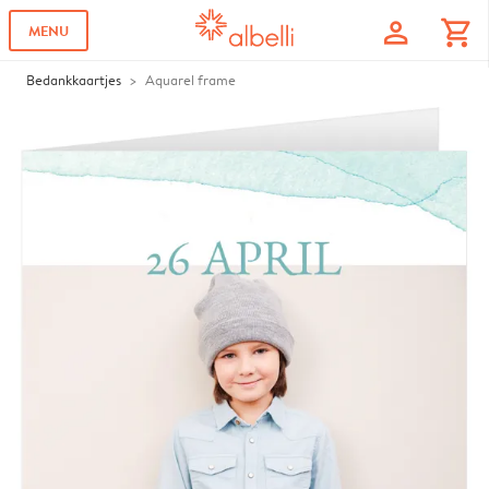
profile
shopping_cart
MENU
Bedankkaartjes
Aquarel frame