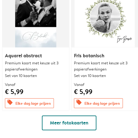
Aquarel abstract
Fris botanisch
Premium kaart met keuze uit 3
Premium kaart met keuze uit 3
papierafwerkingen
papierafwerkingen
Set van 10 kaarten
Set van 10 kaarten
Vanaf
Vanaf
€ 5,99
€ 5,99
offers
offers
Elke dag lage prijzen
Elke dag lage prijzen
Meer fotokaarten