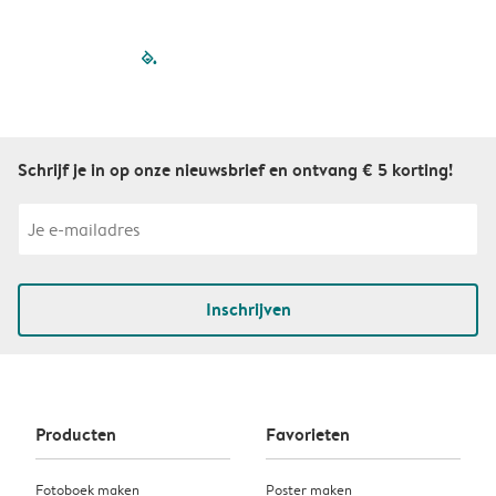
filled-pagination
outlined-paginatio
outlined-paginat
outlined-pagin
outlined-pag
outlined-p
Schrijf je in op onze nieuwsbrief en ontvang € 5 korting!
Inschrijven
Producten
Favorieten
Fotoboek maken
Poster maken