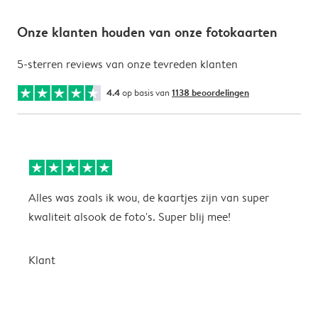
Onze klanten houden van onze fotokaarten
5-sterren reviews van onze tevreden klanten
4.4
op basis van
1138 beoordelingen
Alles was zoals ik wou, de kaartjes zijn van super
W
kwaliteit alsook de foto's. Super blij mee!
t
j
t
Klant