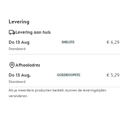
Levering
delivery_standard_v2
Levering aan huis
Do 13 Aug
€ 6,29
SNELSTE
Standaard
marker-pin
Afhaaladres
Do 13 Aug.
€ 5,29
GOEDKOOPSTE
Standaard
Als je meerdere producten bestelt, kunnen de leveringstijden
veranderen.