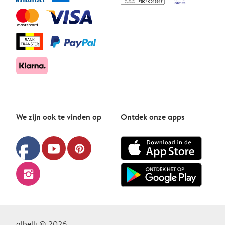
We zijn ook te vinden op
Ontdek onze apps
facebook
youtube
pinterest
instagram
albelli © 2026