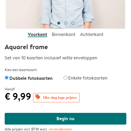
Voorkant
Binnenkant
Achterkant
Aquarel frame
Set van 10 kaarten inclusief witte enveloppen
Kies een kaartsoort:
Dubbele fotokaarten
Enkele fotokaarten
Vanaf
€ 9,99
offers
Elke dag lage prijzen
Begin nu
Alle prijzen incl. BTW excl.
verzendkosten