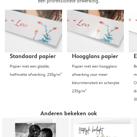
een professionele afwerking.
Standaard papier
Hoogglans papier
E
Papier met een gladde,
Papier met een hoogglans
B
halfmatte afwerking. 235g/m²
afwerking voor meer
m
kleurintensiteit en scherpte.
O
235g/m²
d
3
Anderen bekeken ook