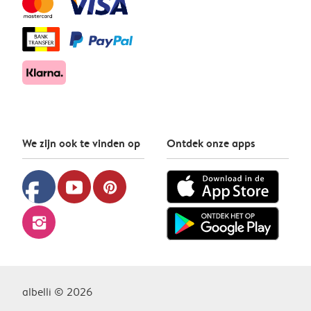
We zijn ook te vinden op
Ontdek onze apps
facebook
youtube
pinterest
instagram
albelli © 2026