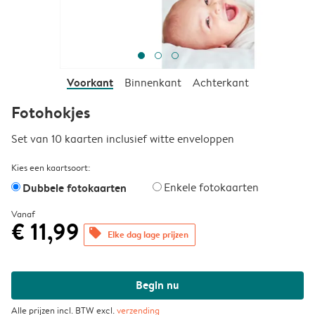
Voorkant
Binnenkant
Achterkant
Fotohokjes
Set van 10 kaarten inclusief witte enveloppen
Kies een kaartsoort:
Dubbele fotokaarten
Enkele fotokaarten
Vanaf
€ 11,99
offers
Elke dag lage prijzen
Begin nu
Alle prijzen incl. BTW excl.
verzending