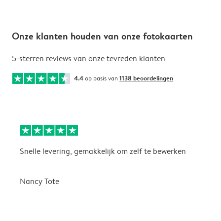
Onze klanten houden van onze fotokaarten
5-sterren reviews van onze tevreden klanten
4.4
op basis van
1138 beoordelingen
Snelle levering, gemakkelijk om zelf te bewerken
D
i
Nancy Tote