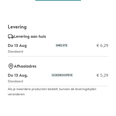
Levering
delivery_standard_v2
Levering aan huis
Do 13 Aug
€ 6,29
SNELSTE
Standaard
marker-pin
Afhaaladres
Do 13 Aug.
€ 5,29
GOEDKOOPSTE
Standaard
Als je meerdere producten bestelt, kunnen de leveringstijden
veranderen.