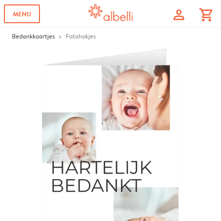
profile
shopping_cart
MENU
Bedankkaartjes
Fotohokjes