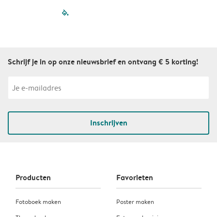
filled-pagination
outlined-paginatio
outlined-paginat
outlined-pagin
outlined-pag
outlined-p
Schrijf je in op onze nieuwsbrief en ontvang € 5 korting!
Inschrijven
Producten
Favorieten
Fotoboek maken
Poster maken