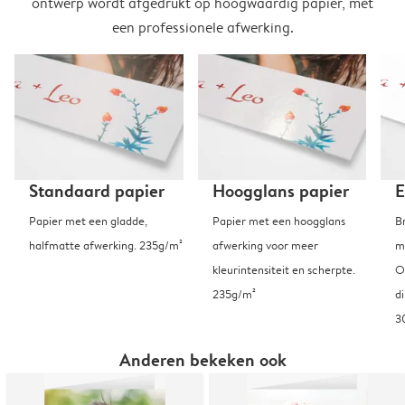
ontwerp wordt afgedrukt op hoogwaardig papier, met
een professionele afwerking.
Standaard papier
Hoogglans papier
E
Papier met een gladde,
Papier met een hoogglans
B
halfmatte afwerking. 235g/m²
afwerking voor meer
m
kleurintensiteit en scherpte.
O
235g/m²
d
3
Anderen bekeken ook