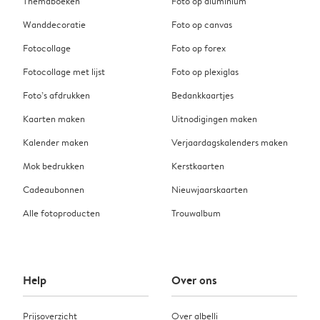
Themaboeken
Foto op aluminium
Wanddecoratie
Foto op canvas
Fotocollage
Foto op forex
Fotocollage met lijst
Foto op plexiglas
Foto’s afdrukken
Bedankkaartjes
Kaarten maken
Uitnodigingen maken
Kalender maken
Verjaardagskalenders maken
Mok bedrukken
Kerstkaarten
Cadeaubonnen
Nieuwjaarskaarten
Alle fotoproducten
Trouwalbum
Help
Over ons
Prijsoverzicht
Over albelli