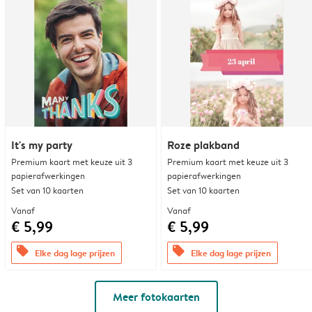
It's my party
Roze plakband
Premium kaart met keuze uit 3
Premium kaart met keuze uit 3
papierafwerkingen
papierafwerkingen
Set van 10 kaarten
Set van 10 kaarten
Vanaf
Vanaf
€ 5,99
€ 5,99
offers
offers
Elke dag lage prijzen
Elke dag lage prijzen
Meer fotokaarten