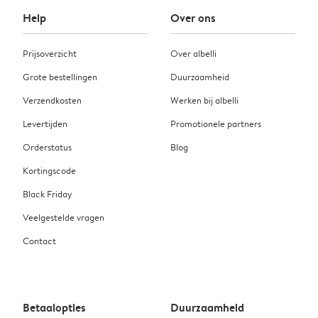
Help
Over ons
Prijsoverzicht
Over albelli
Grote bestellingen
Duurzaamheid
Verzendkosten
Werken bij albelli
Levertijden
Promotionele partners
Orderstatus
Blog
Kortingscode
Black Friday
Veelgestelde vragen
Contact
Betaalopties
Duurzaamheid