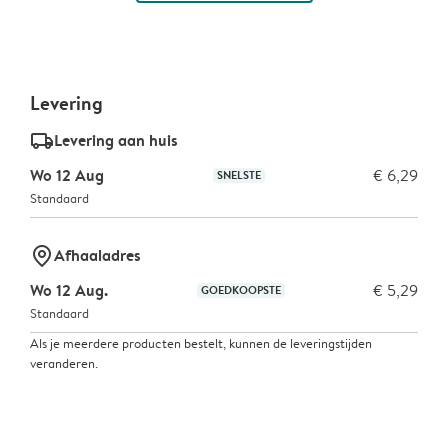
Levering
delivery_standard_v2
Levering aan huis
Wo 12 Aug
€ 6,29
SNELSTE
Standaard
marker-pin
Afhaaladres
Wo 12 Aug.
€ 5,29
GOEDKOOPSTE
Standaard
Als je meerdere producten bestelt, kunnen de leveringstijden
veranderen.