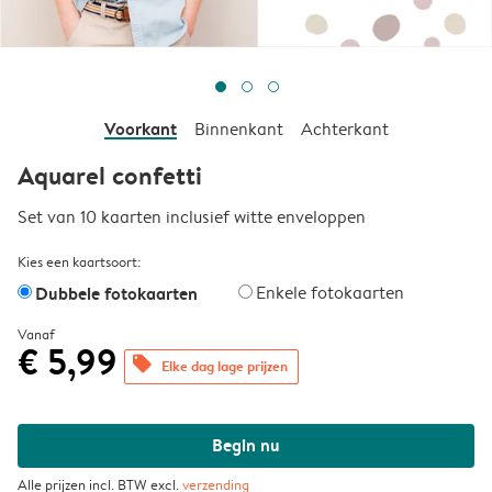
Voorkant
Binnenkant
Achterkant
Aquarel confetti
Set van 10 kaarten inclusief witte enveloppen
Kies een kaartsoort:
Dubbele fotokaarten
Enkele fotokaarten
Vanaf
€ 5,99
offers
Elke dag lage prijzen
Begin nu
Alle prijzen incl. BTW excl.
verzending