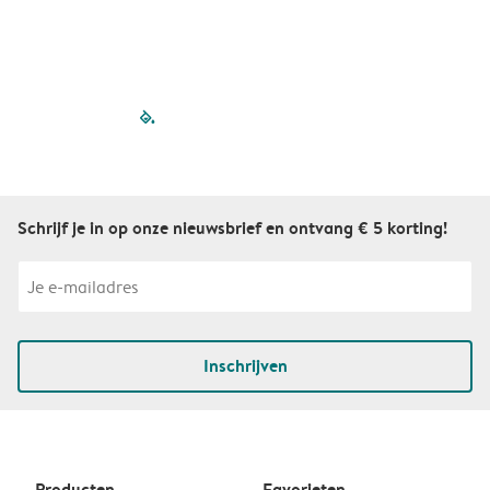
filled-pagination
outlined-paginatio
outlined-paginat
outlined-pagin
outlined-pag
outlined-p
Schrijf je in op onze nieuwsbrief en ontvang € 5 korting!
Inschrijven
Producten
Favorieten