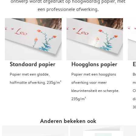
ontwerp wordt afgedrukt op hoogwaardig papier, met
een professionele afwerking.
Standaard papier
Hoogglans papier
E
Papier met een gladde,
Papier met een hoogglans
B
halfmatte afwerking. 235g/m²
afwerking voor meer
m
kleurintensiteit en scherpte.
O
235g/m²
d
3
Anderen bekeken ook