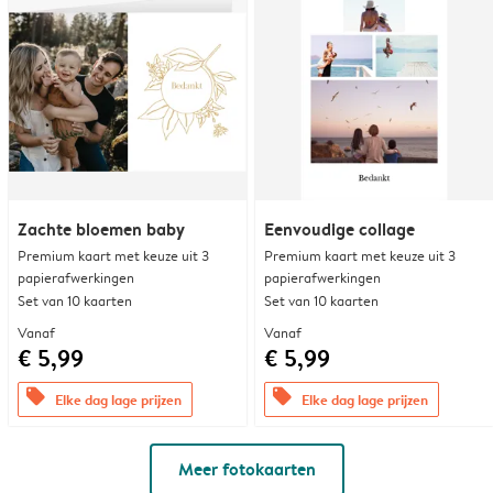
Zachte bloemen baby
Eenvoudige collage
Premium kaart met keuze uit 3
Premium kaart met keuze uit 3
papierafwerkingen
papierafwerkingen
Set van 10 kaarten
Set van 10 kaarten
Vanaf
Vanaf
€ 5,99
€ 5,99
offers
offers
Elke dag lage prijzen
Elke dag lage prijzen
Meer fotokaarten