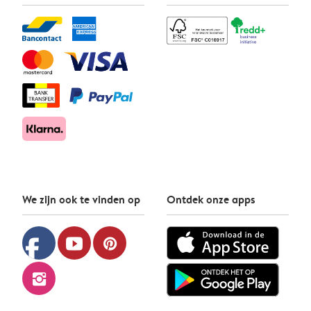
We zijn ook te vinden op
Ontdek onze apps
facebook
youtube
pinterest
instagram