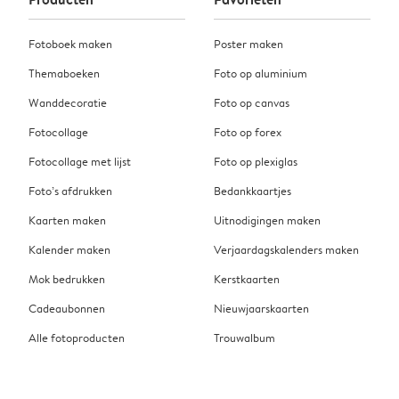
Fotoboek maken
Poster maken
Themaboeken
Foto op aluminium
Wanddecoratie
Foto op canvas
Fotocollage
Foto op forex
Fotocollage met lijst
Foto op plexiglas
Foto’s afdrukken
Bedankkaartjes
Kaarten maken
Uitnodigingen maken
Kalender maken
Verjaardagskalenders maken
Mok bedrukken
Kerstkaarten
Cadeaubonnen
Nieuwjaarskaarten
Alle fotoproducten
Trouwalbum