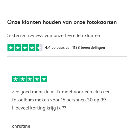
Onze klanten houden van onze fotokaarten
5-sterren reviews van onze tevreden klanten
4.4
op basis van
1138 beoordelingen
Zee goed maar duur . Ik moet voor een club een
M
fotoalbum maken voor 15 personen 30 op 39 .
k
Hoeveel korting krijg ik ??
b
christine
J