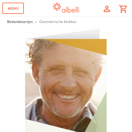
profile
shopping_cart
MENU
Bedankkaartjes
Geometrische blokken