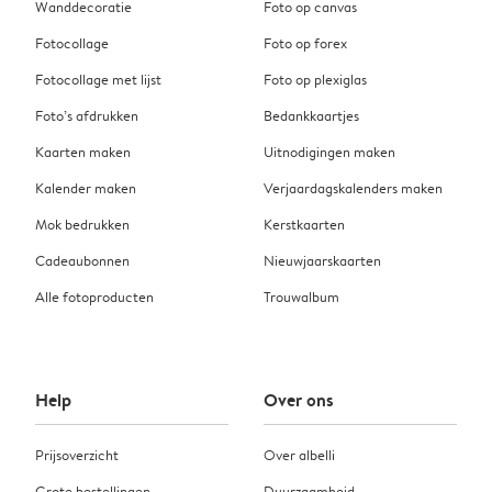
Wanddecoratie
Foto op canvas
Fotocollage
Foto op forex
Fotocollage met lijst
Foto op plexiglas
Foto’s afdrukken
Bedankkaartjes
Kaarten maken
Uitnodigingen maken
Kalender maken
Verjaardagskalenders maken
Mok bedrukken
Kerstkaarten
Cadeaubonnen
Nieuwjaarskaarten
Alle fotoproducten
Trouwalbum
Help
Over ons
Prijsoverzicht
Over albelli
Grote bestellingen
Duurzaamheid