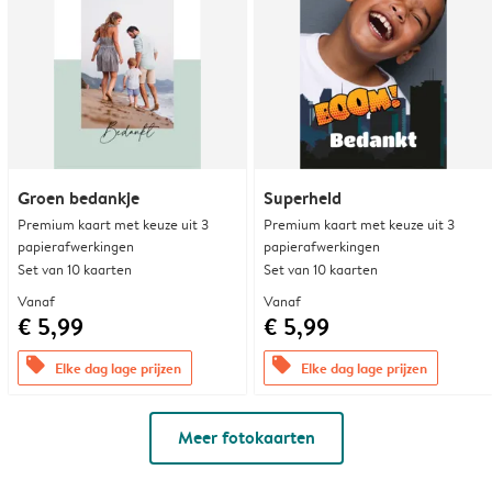
Groen bedankje
Superheld
Premium kaart met keuze uit 3
Premium kaart met keuze uit 3
papierafwerkingen
papierafwerkingen
Set van 10 kaarten
Set van 10 kaarten
Vanaf
Vanaf
€ 5,99
€ 5,99
offers
offers
Elke dag lage prijzen
Elke dag lage prijzen
Meer fotokaarten