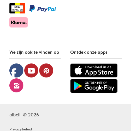
We zijn ook te vinden op
Ontdek onze apps
facebook
youtube
pinterest
instagram
albelli © 2026
Privacybeleid