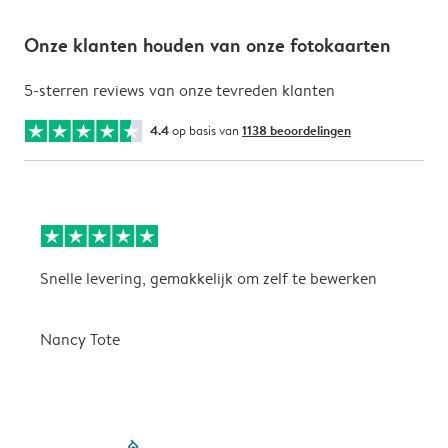
Onze klanten houden van onze fotokaarten
5-sterren reviews van onze tevreden klanten
4.4
op basis van
1138 beoordelingen
Snelle levering, gemakkelijk om zelf te bewerken
D
i
Nancy Tote
filled-pagination
outlined-paginatio
outlined-paginat
outlined-pagin
outlined-pag
outlined-p