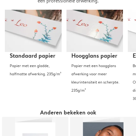
een professionele afwerking.
Standaard papier
Hoogglans papier
E
Papier met een gladde,
Papier met een hoogglans
B
halfmatte afwerking. 235g/m²
afwerking voor meer
m
kleurintensiteit en scherpte.
O
235g/m²
d
3
Anderen bekeken ook