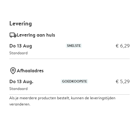
Levering
delivery_standard_v2
Levering aan huis
Do 13 Aug
€ 6,29
SNELSTE
Standaard
marker-pin
Afhaaladres
Do 13 Aug.
€ 5,29
GOEDKOOPSTE
Standaard
Als je meerdere producten bestelt, kunnen de leveringstijden
veranderen.