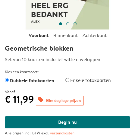
Voorkant
Binnenkant
Achterkant
Geometrische blokken
Set van 10 kaarten inclusief witte enveloppen
Kies een kaartsoort:
Dubbele fotokaarten
Enkele fotokaarten
Vanaf
€ 11,99
offers
Elke dag lage prijzen
Begin nu
Alle prijzen incl. BTW excl.
verzendkosten