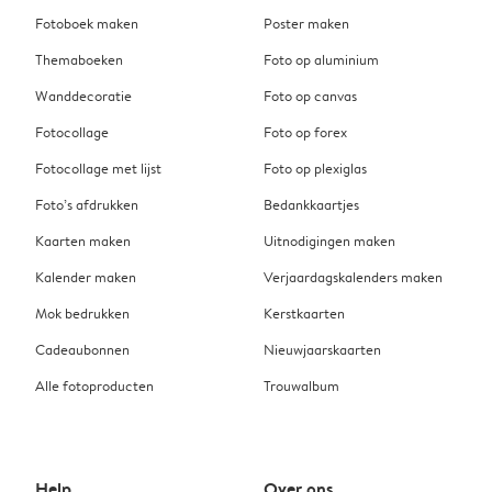
Fotoboek maken
Poster maken
Themaboeken
Foto op aluminium
Wanddecoratie
Foto op canvas
Fotocollage
Foto op forex
Fotocollage met lijst
Foto op plexiglas
Foto’s afdrukken
Bedankkaartjes
Kaarten maken
Uitnodigingen maken
Kalender maken
Verjaardagskalenders maken
Mok bedrukken
Kerstkaarten
Cadeaubonnen
Nieuwjaarskaarten
Alle fotoproducten
Trouwalbum
Help
Over ons