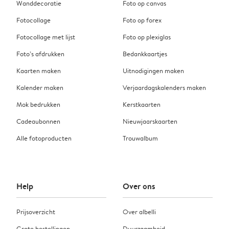
Wanddecoratie
Foto op canvas
Fotocollage
Foto op forex
Fotocollage met lijst
Foto op plexiglas
Foto’s afdrukken
Bedankkaartjes
Kaarten maken
Uitnodigingen maken
Kalender maken
Verjaardagskalenders maken
Mok bedrukken
Kerstkaarten
Cadeaubonnen
Nieuwjaarskaarten
Alle fotoproducten
Trouwalbum
Help
Over ons
Prijsoverzicht
Over albelli
Grote bestellingen
Duurzaamheid