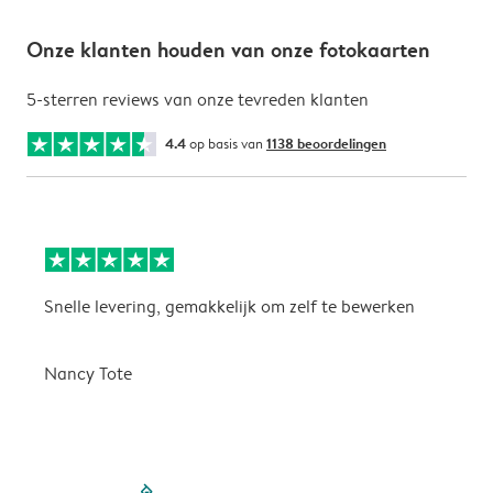
Onze klanten houden van onze fotokaarten
5-sterren reviews van onze tevreden klanten
4.4
op basis van
1138 beoordelingen
Snelle levering, gemakkelijk om zelf te bewerken
D
i
Nancy Tote
filled-pagination
outlined-paginatio
outlined-paginat
outlined-pagin
outlined-pag
outlined-p