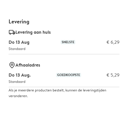
Levering
delivery_standard_v2
Levering aan huis
Do 13 Aug
€ 6,29
SNELSTE
Standaard
marker-pin
Afhaaladres
Do 13 Aug.
€ 5,29
GOEDKOOPSTE
Standaard
Als je meerdere producten bestelt, kunnen de leveringstijden
veranderen.