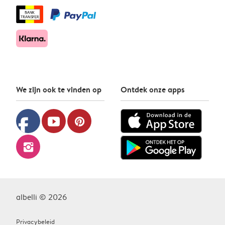
We zijn ook te vinden op
Ontdek onze apps
facebook
youtube
pinterest
instagram
albelli © 2026
Privacybeleid