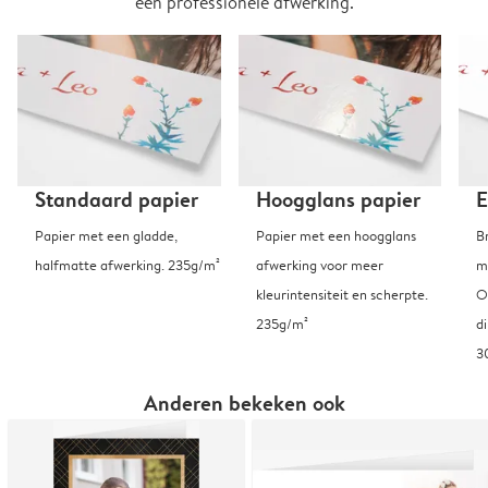
een professionele afwerking.
Standaard papier
Hoogglans papier
E
Papier met een gladde,
Papier met een hoogglans
B
halfmatte afwerking. 235g/m²
afwerking voor meer
m
kleurintensiteit en scherpte.
O
235g/m²
d
3
Anderen bekeken ook