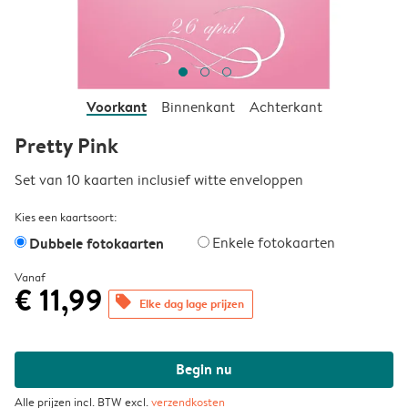
Voorkant
Binnenkant
Achterkant
Pretty Pink
Set van 10 kaarten inclusief witte enveloppen
Kies een kaartsoort:
Dubbele fotokaarten
Enkele fotokaarten
Vanaf
€ 11,99
offers
Elke dag lage prijzen
Begin nu
Alle prijzen incl. BTW excl.
verzendkosten