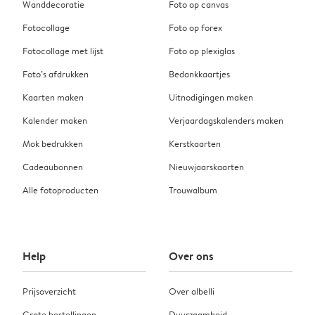
Wanddecoratie
Foto op canvas
Fotocollage
Foto op forex
Fotocollage met lijst
Foto op plexiglas
Foto’s afdrukken
Bedankkaartjes
Kaarten maken
Uitnodigingen maken
Kalender maken
Verjaardagskalenders maken
Mok bedrukken
Kerstkaarten
Cadeaubonnen
Nieuwjaarskaarten
Alle fotoproducten
Trouwalbum
Help
Over ons
Prijsoverzicht
Over albelli
Grote bestellingen
Duurzaamheid