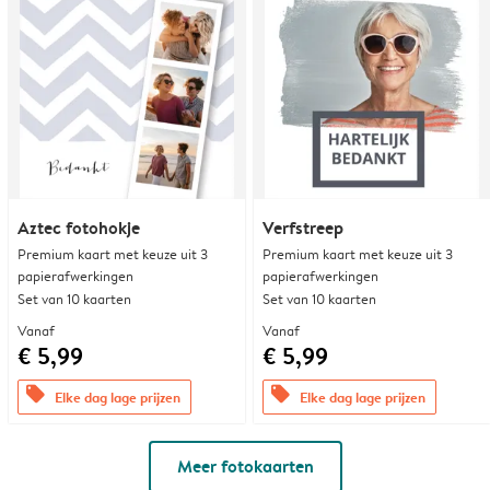
Aztec fotohokje
Verfstreep
Premium kaart met keuze uit 3
Premium kaart met keuze uit 3
papierafwerkingen
papierafwerkingen
Set van 10 kaarten
Set van 10 kaarten
Vanaf
Vanaf
€ 5,99
€ 5,99
offers
offers
Elke dag lage prijzen
Elke dag lage prijzen
Meer fotokaarten