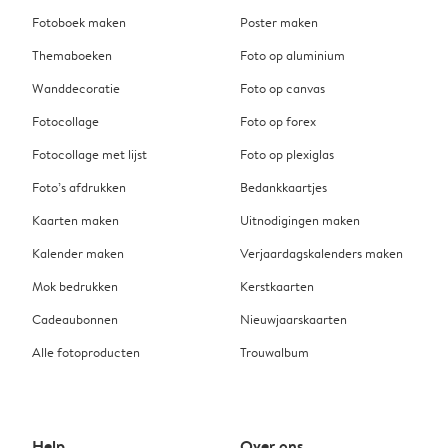
Fotoboek maken
Poster maken
Themaboeken
Foto op aluminium
Wanddecoratie
Foto op canvas
Fotocollage
Foto op forex
Fotocollage met lijst
Foto op plexiglas
Foto’s afdrukken
Bedankkaartjes
Kaarten maken
Uitnodigingen maken
Kalender maken
Verjaardagskalenders maken
Mok bedrukken
Kerstkaarten
Cadeaubonnen
Nieuwjaarskaarten
Alle fotoproducten
Trouwalbum
Help
Over ons