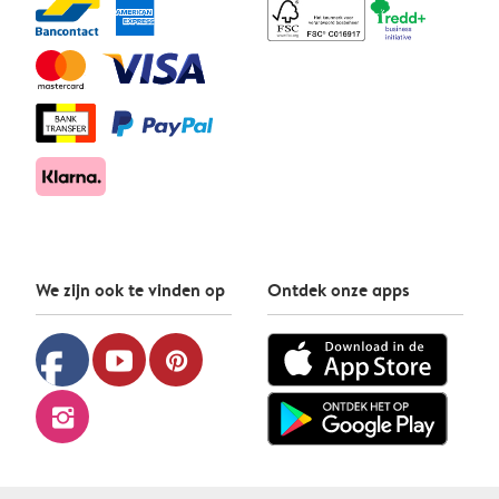
We zijn ook te vinden op
Ontdek onze apps
facebook
youtube
pinterest
instagram