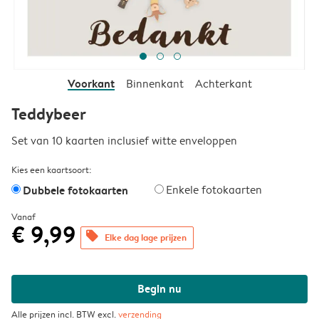
Voorkant
Binnenkant
Achterkant
Teddybeer
Set van 10 kaarten inclusief witte enveloppen
Kies een kaartsoort:
Dubbele fotokaarten
Enkele fotokaarten
Vanaf
€ 9,99
offers
Elke dag lage prijzen
Begin nu
Alle prijzen incl. BTW excl.
verzending