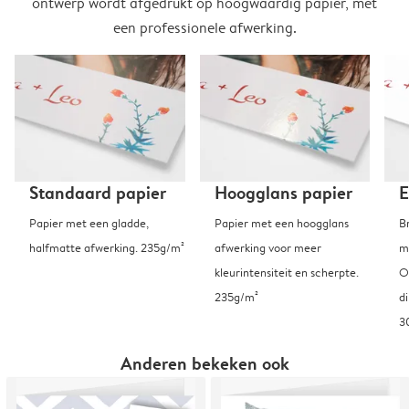
ontwerp wordt afgedrukt op hoogwaardig papier, met
een professionele afwerking.
Standaard papier
Hoogglans papier
E
Papier met een gladde,
Papier met een hoogglans
B
halfmatte afwerking. 235g/m²
afwerking voor meer
m
kleurintensiteit en scherpte.
O
235g/m²
d
3
Anderen bekeken ook