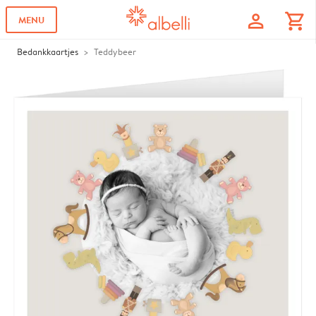
profile
shopping_cart
MENU
Bedankkaartjes
Teddybeer