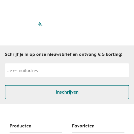
filled-pagination
outlined-paginatio
outlined-paginat
outlined-pagin
outlined-pag
outlined-p
Schrijf je in op onze nieuwsbrief en ontvang € 5 korting!
Inschrijven
Producten
Favorieten