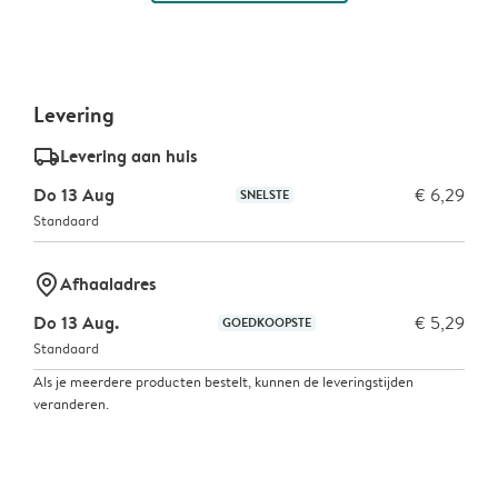
Levering
delivery_standard_v2
Levering aan huis
Do 13 Aug
€ 6,29
SNELSTE
Standaard
marker-pin
Afhaaladres
Do 13 Aug.
€ 5,29
GOEDKOOPSTE
Standaard
Als je meerdere producten bestelt, kunnen de leveringstijden
veranderen.