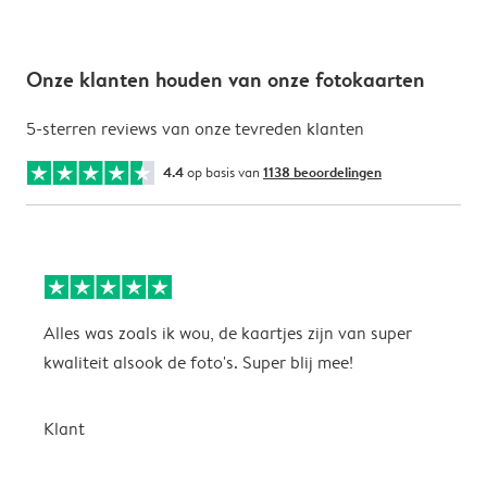
Onze klanten houden van onze fotokaarten
5-sterren reviews van onze tevreden klanten
4.4
op basis van
1138 beoordelingen
Alles was zoals ik wou, de kaartjes zijn van super
W
kwaliteit alsook de foto's. Super blij mee!
t
j
t
Klant