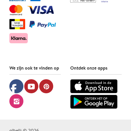
We zijn ook te vinden op
Ontdek onze apps
facebook
youtube
pinterest
instagram
albelli © 2026