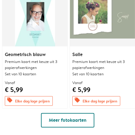
Geometrisch blauw
Salie
Premium kaart met keuze uit 3
Premium kaart met keuze uit 3
papierafwerkingen
papierafwerkingen
Set van 10 kaarten
Set van 10 kaarten
Vanaf
Vanaf
€ 5,99
€ 5,99
offers
offers
Elke dag lage prijzen
Elke dag lage prijzen
Meer fotokaarten