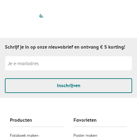
filled-pagination
outlined-paginatio
outlined-paginat
outlined-pagin
outlined-pag
outlined-p
Schrijf je in op onze nieuwsbrief en ontvang € 5 korting!
Inschrijven
Producten
Favorieten
Fotoboek maken
Poster maken