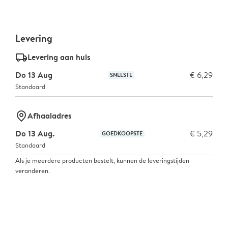
Levering
delivery_standard_v2
Levering aan huis
Do 13 Aug
€ 6,29
SNELSTE
Standaard
marker-pin
Afhaaladres
Do 13 Aug.
€ 5,29
GOEDKOOPSTE
Standaard
Als je meerdere producten bestelt, kunnen de leveringstijden
veranderen.