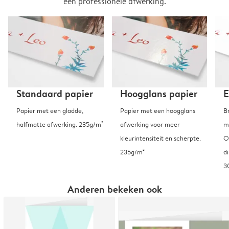
een professionele afwerking.
Standaard papier
Hoogglans papier
E
Papier met een gladde,
Papier met een hoogglans
B
halfmatte afwerking. 235g/m²
afwerking voor meer
m
kleurintensiteit en scherpte.
O
235g/m²
d
3
Anderen bekeken ook