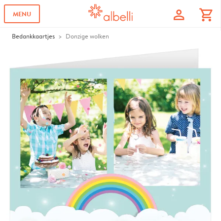
profile
shopping_cart
MENU
Bedankkaartjes
Donzige wolken