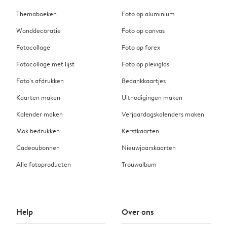
Themaboeken
Foto op aluminium
Wanddecoratie
Foto op canvas
Fotocollage
Foto op forex
Fotocollage met lijst
Foto op plexiglas
Foto’s afdrukken
Bedankkaartjes
Kaarten maken
Uitnodigingen maken
Kalender maken
Verjaardagskalenders maken
Mok bedrukken
Kerstkaarten
Cadeaubonnen
Nieuwjaarskaarten
Alle fotoproducten
Trouwalbum
Help
Over ons