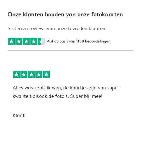
Onze klanten houden van onze fotokaarten
5-sterren reviews van onze tevreden klanten
4.4
op basis van
1138 beoordelingen
Alles was zoals ik wou, de kaartjes zijn van super
W
kwaliteit alsook de foto's. Super blij mee!
t
j
t
Klant