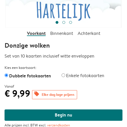
Voorkant
Binnenkant
Achterkant
Donzige wolken
Set van 10 kaarten inclusief witte enveloppen
Kies een kaartsoort:
Dubbele fotokaarten
Enkele fotokaarten
Vanaf
€ 9,99
offers
Elke dag lage prijzen
Begin nu
Alle prijzen incl. BTW excl.
verzendkosten