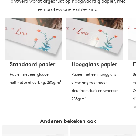
ontwerp wordt afgedrukt op hoogwaardig papier, met
een professionele afwerking.
Standaard papier
Hoogglans papier
E
Papier met een gladde,
Papier met een hoogglans
B
halfmatte afwerking. 235g/m²
afwerking voor meer
m
kleurintensiteit en scherpte.
O
235g/m²
d
3
Anderen bekeken ook