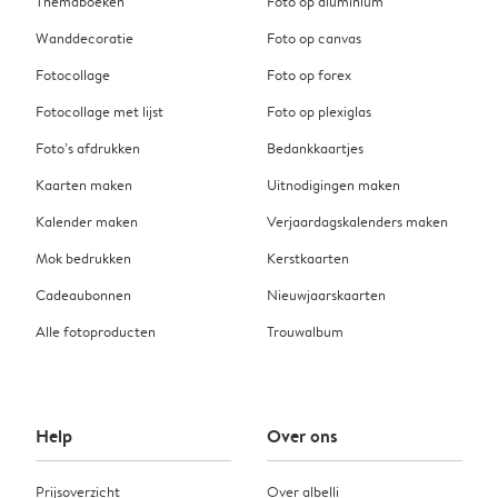
Themaboeken
Foto op aluminium
Wanddecoratie
Foto op canvas
Fotocollage
Foto op forex
Fotocollage met lijst
Foto op plexiglas
Foto’s afdrukken
Bedankkaartjes
Kaarten maken
Uitnodigingen maken
Kalender maken
Verjaardagskalenders maken
Mok bedrukken
Kerstkaarten
Cadeaubonnen
Nieuwjaarskaarten
Alle fotoproducten
Trouwalbum
Help
Over ons
Prijsoverzicht
Over albelli