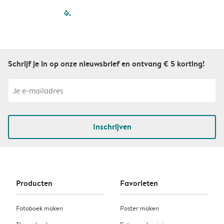
filled-pagination
outlined-paginatio
outlined-paginat
outlined-pagin
outlined-pag
outlined-p
Schrijf je in op onze nieuwsbrief en ontvang € 5 korting!
Inschrijven
Producten
Favorieten
Fotoboek maken
Poster maken