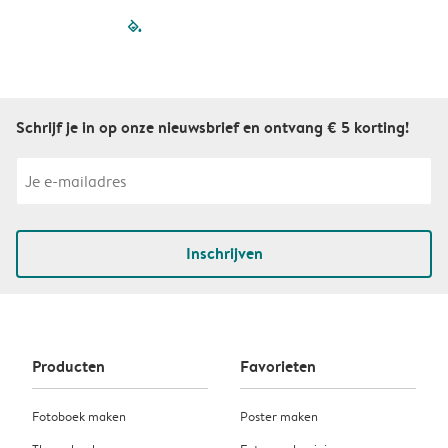
filled-pagination
outlined-paginatio
outlined-paginat
outlined-pagin
outlined-pag
outlined-p
Schrijf je in op onze nieuwsbrief en ontvang € 5 korting!
Inschrijven
Producten
Favorieten
Fotoboek maken
Poster maken