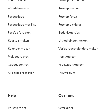
Themaboeken
Foto op aluminium
Wanddecoratie
Foto op canvas
Fotocollage
Foto op forex
Fotocollage met lijst
Foto op plexiglas
Foto’s afdrukken
Bedankkaartjes
Kaarten maken
Uitnodigingen maken
Kalender maken
Verjaardagskalenders maken
Mok bedrukken
Kerstkaarten
Cadeaubonnen
Nieuwjaarskaarten
Alle fotoproducten
Trouwalbum
Help
Over ons
Prijsoverzicht
Over albelli