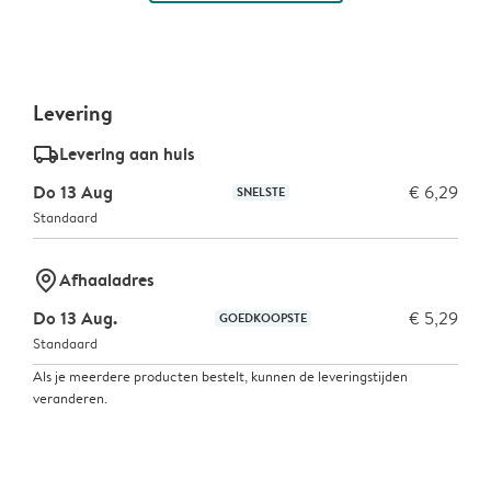
Levering
delivery_standard_v2
Levering aan huis
Do 13 Aug
€ 6,29
SNELSTE
Standaard
marker-pin
Afhaaladres
Do 13 Aug.
€ 5,29
GOEDKOOPSTE
Standaard
Als je meerdere producten bestelt, kunnen de leveringstijden
veranderen.