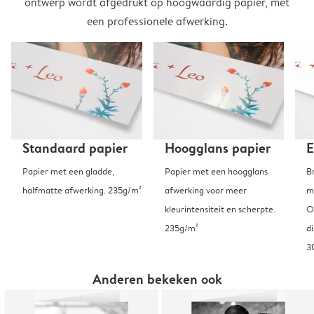
ontwerp wordt afgedrukt op hoogwaardig papier, met
een professionele afwerking.
Standaard papier
Hoogglans papier
E
Papier met een gladde,
Papier met een hoogglans
B
halfmatte afwerking. 235g/m²
afwerking voor meer
m
kleurintensiteit en scherpte.
O
235g/m²
d
3
Anderen bekeken ook