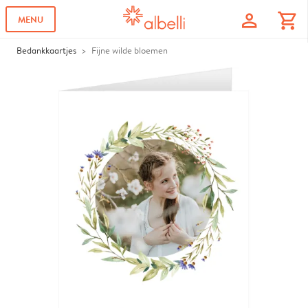
profile
shopping_cart
MENU
Bedankkaartjes
Fijne wilde bloemen