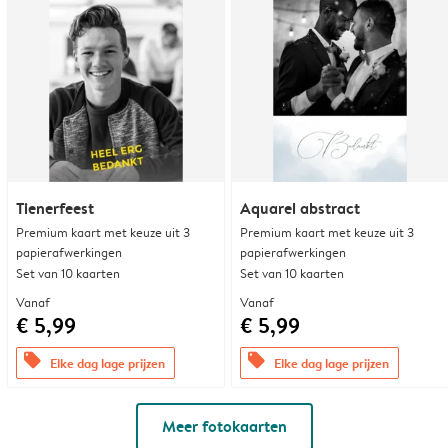
Tienerfeest
Aquarel abstract
Premium kaart met keuze uit 3
Premium kaart met keuze uit 3
papierafwerkingen
papierafwerkingen
Set van 10 kaarten
Set van 10 kaarten
Vanaf
Vanaf
€ 5,99
€ 5,99
offers
offers
Elke dag lage prijzen
Elke dag lage prijzen
Meer fotokaarten