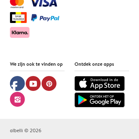
We zijn ook te vinden op
Ontdek onze apps
facebook
youtube
pinterest
instagram
albelli © 2026