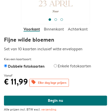
Voorkant
Binnenkant
Achterkant
Fijne wilde bloemen
Set van 10 kaarten inclusief witte enveloppen
Kies een kaartsoort:
Dubbele fotokaarten
Enkele fotokaarten
Vanaf
€ 11,99
offers
Elke dag lage prijzen
Begin nu
Alle prijzen incl. BTW excl.
verzending