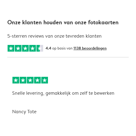
Onze klanten houden van onze fotokaarten
5-sterren reviews van onze tevreden klanten
4.4
op basis van
1138 beoordelingen
Snelle levering, gemakkelijk om zelf te bewerken
D
i
Nancy Tote