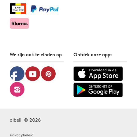
We zijn ook te vinden op
Ontdek onze apps
facebook
youtube
pinterest
instagram
albelli © 2026
Privacybeleid