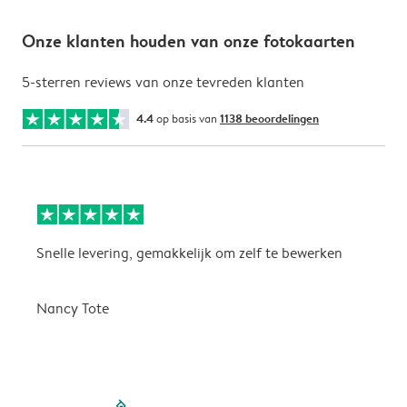
Onze klanten houden van onze fotokaarten
5-sterren reviews van onze tevreden klanten
4.4
op basis van
1138 beoordelingen
Snelle levering, gemakkelijk om zelf te bewerken
D
i
Nancy Tote
filled-pagination
outlined-paginatio
outlined-paginat
outlined-pagin
outlined-pag
outlined-p