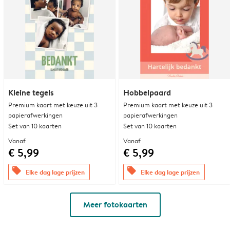
Kleine tegels
Hobbelpaard
Premium kaart met keuze uit 3
Premium kaart met keuze uit 3
papierafwerkingen
papierafwerkingen
Set van 10 kaarten
Set van 10 kaarten
Vanaf
Vanaf
€ 5,99
€ 5,99
offers
offers
Elke dag lage prijzen
Elke dag lage prijzen
Meer fotokaarten