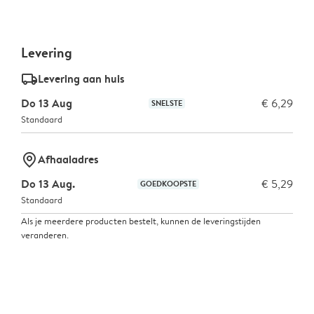
Levering
delivery_standard_v2
Levering aan huis
Do 13 Aug
€ 6,29
SNELSTE
Standaard
marker-pin
Afhaaladres
Do 13 Aug.
€ 5,29
GOEDKOOPSTE
Standaard
Als je meerdere producten bestelt, kunnen de leveringstijden
veranderen.