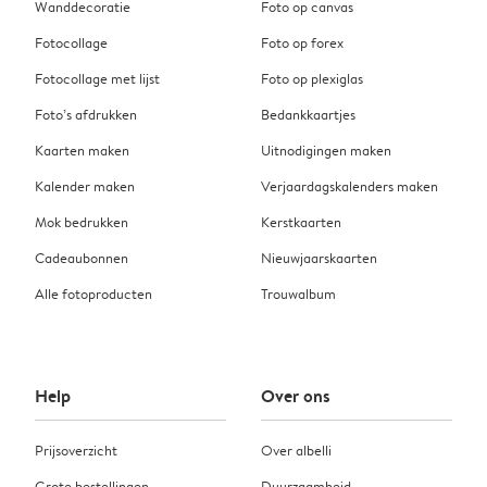
Wanddecoratie
Foto op canvas
Fotocollage
Foto op forex
Fotocollage met lijst
Foto op plexiglas
Foto’s afdrukken
Bedankkaartjes
Kaarten maken
Uitnodigingen maken
Kalender maken
Verjaardagskalenders maken
Mok bedrukken
Kerstkaarten
Cadeaubonnen
Nieuwjaarskaarten
Alle fotoproducten
Trouwalbum
Help
Over ons
Prijsoverzicht
Over albelli
Grote bestellingen
Duurzaamheid