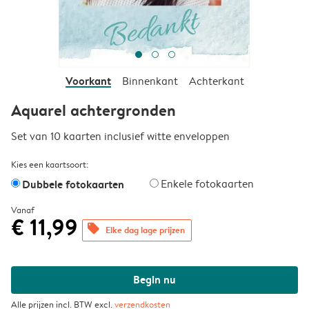
Voorkant
Binnenkant
Achterkant
Aquarel achtergronden
Set van 10 kaarten inclusief witte enveloppen
Kies een kaartsoort:
Dubbele fotokaarten
Enkele fotokaarten
Vanaf
€ 11,99
offers
Elke dag lage prijzen
Begin nu
Alle prijzen incl. BTW excl.
verzendkosten