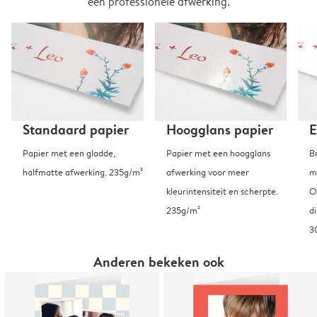
een professionele afwerking.
Standaard papier
Hoogglans papier
E
Papier met een gladde,
Papier met een hoogglans
B
halfmatte afwerking. 235g/m²
afwerking voor meer
m
kleurintensiteit en scherpte.
O
235g/m²
d
3
Anderen bekeken ook