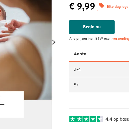
€ 9,99
offers
Elke dag lage 
Begin nu
Alle prijzen incl. BTW excl.
verzendin
Aantal
2-4
5+
4.4
op basi