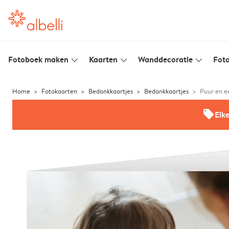
Fotoboek maken
Kaarten
Wanddecoratie
Foto
slim_arrow_down
slim_arrow_down
slim_arrow_down
Home
Fotokaarten
Bedankkaartjes
Bedankkaartjes
Puur en e
offers
Elk