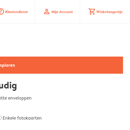
_mark_circle
profile
shopping_cart
Klantendienst
Mijn Account
Winkelwagentje
emplaren
udig
witte enveloppen
Enkele fotokaarten