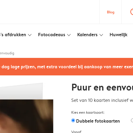
question
Blog
's afdrukken
Fotocadeaus
Kalenders
Huwelijk
slim_arrow_down
slim_arrow_down
slim_arrow_down
envoudig
e dag lage prijzen, met extra voordeel bij aankoop van meer ex
Puur en eenvo
Set van 10 kaarten inclusief 
Kies een kaartsoort:
Dubbele fotokaarten
Vanaf