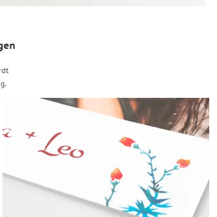
gen
rdt
g.