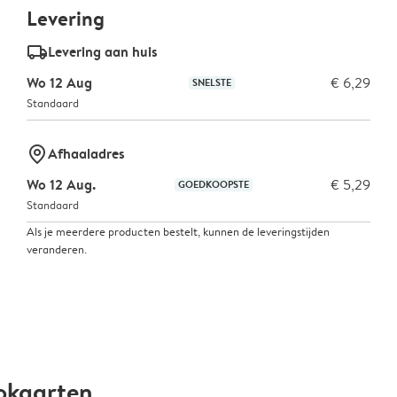
Levering
delivery_standard_v2
Levering aan huis
Wo 12 Aug
€ 6,29
SNELSTE
Standaard
marker-pin
Afhaaladres
Wo 12 Aug.
€ 5,29
GOEDKOOPSTE
Standaard
Als je meerdere producten bestelt, kunnen de leveringstijden
veranderen.
okaarten