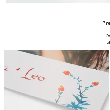
Pr
On
a