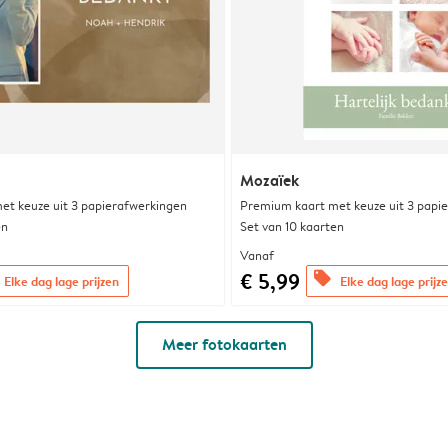
Mozaïek
et keuze uit 3 papierafwerkingen
Premium kaart met keuze uit 3 papi
en
Set van 10 kaarten
Vanaf
€ 5,99
offers
Elke dag lage prijzen
Elke dag lage prijz
Meer fotokaarten