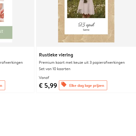
Rustieke viering
erafwerkingen
Premium kaart met keuze uit 3 papierafwerkingen
Set van 10 kaarten
Vanaf
€ 5,99
offers
en
Elke dag lage prijzen