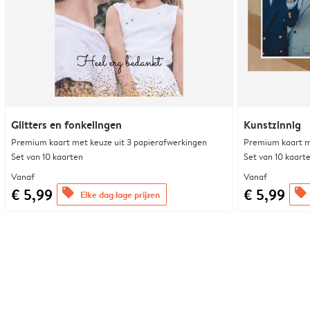
Glitters en fonkelingen
Kunstzinnig
Premium kaart met keuze uit 3 papierafwerkingen
Premium kaart m
Set van 10 kaarten
Set van 10 kaart
Vanaf
Vanaf
€ 5,99
€ 5,99
offers
offers
Elke dag lage prijzen