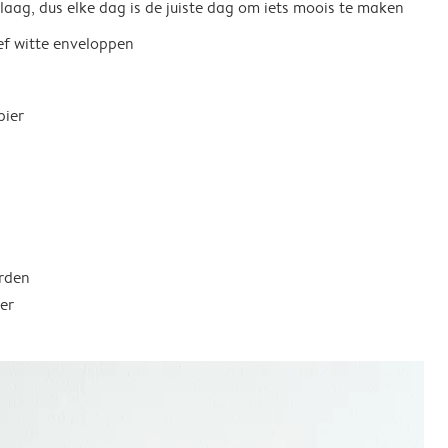
 laag, dus elke dag is de juiste dag om iets moois te maken
ief witte enveloppen
pier
rden
er