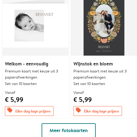
Welkom - eenvoudig
Wijnstok en bloem
Premium kaart met keuze uit 3
Premium kaart met keuze uit 3
papierafwerkingen
papierafwerkingen
Set van 10 kaarten
Set van 10 kaarten
Vanaf
Vanaf
€ 5,99
€ 5,99
offers
offers
Elke dag lage prijzen
Elke dag lage prijzen
Meer fotokaarten