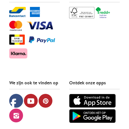
We zijn ook te vinden op
Ontdek onze apps
facebook
youtube
pinterest
instagram