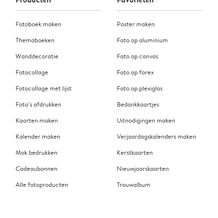
Fotoboek maken
Poster maken
Themaboeken
Foto op aluminium
Wanddecoratie
Foto op canvas
Fotocollage
Foto op forex
Fotocollage met lijst
Foto op plexiglas
Foto’s afdrukken
Bedankkaartjes
Kaarten maken
Uitnodigingen maken
Kalender maken
Verjaardagskalenders maken
Mok bedrukken
Kerstkaarten
Cadeaubonnen
Nieuwjaarskaarten
Alle fotoproducten
Trouwalbum