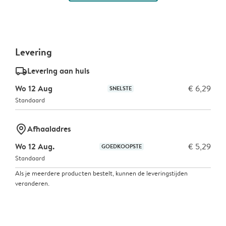
Levering
delivery_standard_v2
Levering aan huis
Wo 12 Aug
€ 6,29
SNELSTE
Standaard
marker-pin
Afhaaladres
Wo 12 Aug.
€ 5,29
GOEDKOOPSTE
Standaard
Als je meerdere producten bestelt, kunnen de leveringstijden
veranderen.