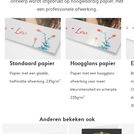
ontwerp wordt afgedrukt op hoogwaardig papier, met
een professionele afwerking.
Standaard papier
Hoogglans papier
E
Papier met een gladde,
Papier met een hoogglans
B
halfmatte afwerking. 235g/m²
afwerking voor meer
m
kleurintensiteit en scherpte.
O
235g/m²
d
3
Anderen bekeken ook