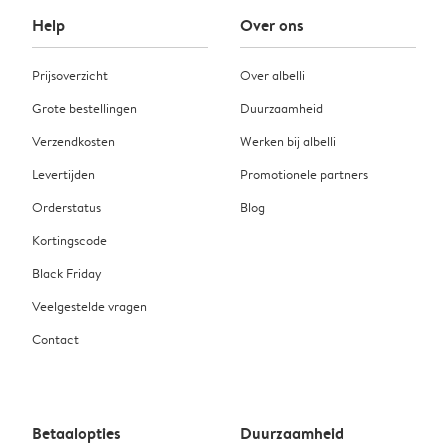
Help
Over ons
Prijsoverzicht
Over albelli
Grote bestellingen
Duurzaamheid
Verzendkosten
Werken bij albelli
Levertijden
Promotionele partners
Orderstatus
Blog
Kortingscode
Black Friday
Veelgestelde vragen
Contact
Betaalopties
Duurzaamheid