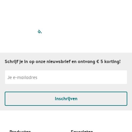
filled-pagination
outlined-paginatio
outlined-paginat
outlined-pagin
outlined-pag
outlined-p
Schrijf je in op onze nieuwsbrief en ontvang € 5 korting!
Inschrijven
Producten
Favorieten