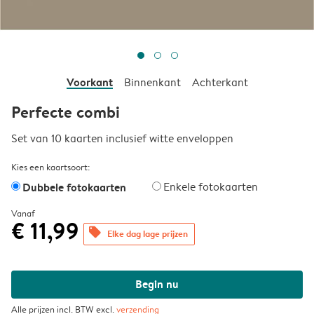
Voorkant
Binnenkant
Achterkant
Perfecte combi
Set van 10 kaarten inclusief witte enveloppen
Kies een kaartsoort:
Dubbele fotokaarten
Enkele fotokaarten
Vanaf
€ 11,99
offers
Elke dag lage prijzen
Begin nu
Alle prijzen incl. BTW excl.
verzending