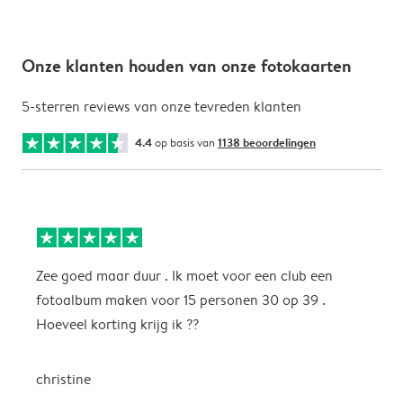
Onze klanten houden van onze fotokaarten
5-sterren reviews van onze tevreden klanten
4.4
op basis van
1138 beoordelingen
Zee goed maar duur . Ik moet voor een club een
M
fotoalbum maken voor 15 personen 30 op 39 .
k
Hoeveel korting krijg ik ??
b
christine
J