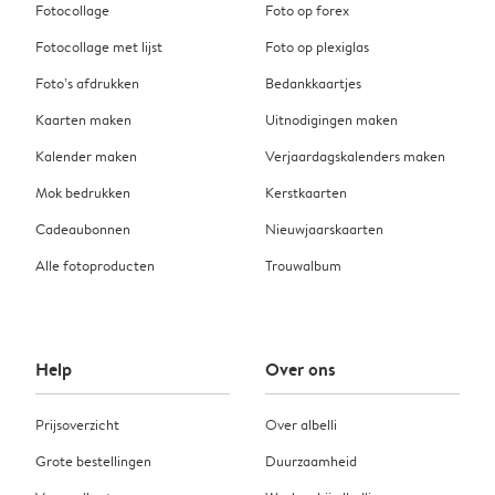
Fotocollage
Foto op forex
Fotocollage met lijst
Foto op plexiglas
Foto’s afdrukken
Bedankkaartjes
Kaarten maken
Uitnodigingen maken
Kalender maken
Verjaardagskalenders maken
Mok bedrukken
Kerstkaarten
Cadeaubonnen
Nieuwjaarskaarten
Alle fotoproducten
Trouwalbum
Help
Over ons
Prijsoverzicht
Over albelli
Grote bestellingen
Duurzaamheid