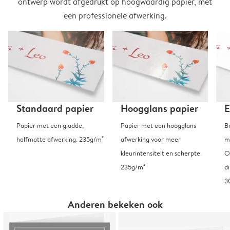
ontwerp wordt afgedrukt op hoogwaardig papier, met
een professionele afwerking.
Standaard papier
Hoogglans papier
E
Papier met een gladde,
Papier met een hoogglans
B
halfmatte afwerking. 235g/m²
afwerking voor meer
m
kleurintensiteit en scherpte.
O
235g/m²
d
3
Anderen bekeken ook