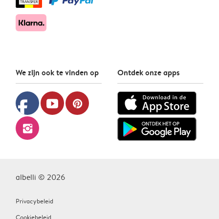
We zijn ook te vinden op
Ontdek onze apps
facebook
youtube
pinterest
instagram
albelli © 2026
Privacybeleid
Cookiebeleid