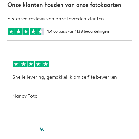
Onze klanten houden van onze fotokaarten
5-sterren reviews van onze tevreden klanten
4.4
op basis van
1138 beoordelingen
Snelle levering, gemakkelijk om zelf te bewerken
D
i
Nancy Tote
filled-pagination
outlined-paginatio
outlined-paginat
outlined-pagin
outlined-pag
outlined-p