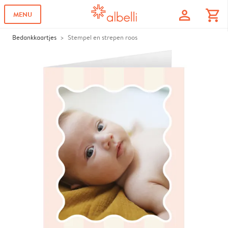
profile
shopping_cart
MENU
Bedankkaartjes
Stempel en strepen roos