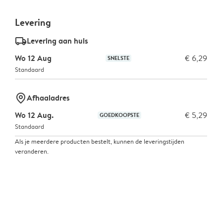
Levering
delivery_standard_v2
Levering aan huis
Wo 12 Aug
€ 6,29
SNELSTE
Standaard
marker-pin
Afhaaladres
Wo 12 Aug.
€ 5,29
GOEDKOOPSTE
Standaard
Als je meerdere producten bestelt, kunnen de leveringstijden
veranderen.