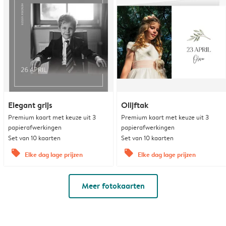
Elegant grijs
Olijftak
Premium kaart met keuze uit 3
Premium kaart met keuze uit 3
papierafwerkingen
papierafwerkingen
Set van 10 kaarten
Set van 10 kaarten
offers
offers
Elke dag lage prijzen
Elke dag lage prijzen
Meer fotokaarten