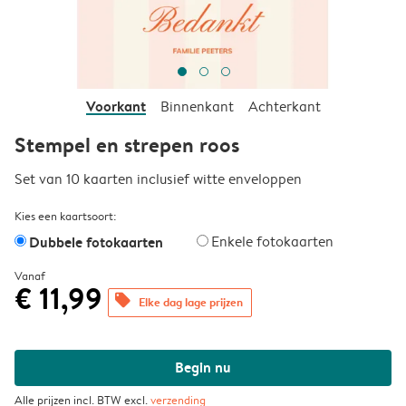
Voorkant
Binnenkant
Achterkant
Stempel en strepen roos
Set van 10 kaarten inclusief witte enveloppen
Kies een kaartsoort:
Dubbele fotokaarten
Enkele fotokaarten
Vanaf
€ 11,99
offers
Elke dag lage prijzen
Begin nu
Alle prijzen incl. BTW excl.
verzending