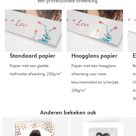
een professionele afwerking.
Standaard papier
Hoogglans papier
E
Papier met een gladde,
Papier met een hoogglans
B
halfmatte afwerking. 235g/m²
afwerking voor meer
m
kleurintensiteit en scherpte.
O
235g/m²
d
3
Anderen bekeken ook