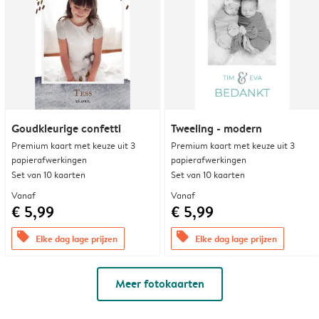
Goudkleurige confetti
Tweeling - modern
Premium kaart met keuze uit 3
Premium kaart met keuze uit 3
papierafwerkingen
papierafwerkingen
Set van 10 kaarten
Set van 10 kaarten
Vanaf
Vanaf
€ 5,99
€ 5,99
offers
offers
Elke dag lage prijzen
Elke dag lage prijzen
Meer fotokaarten