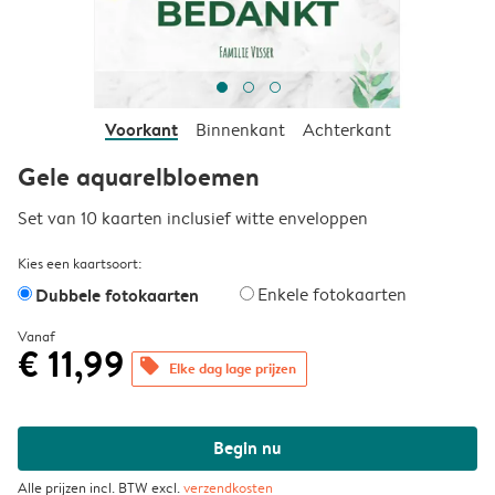
Voorkant
Binnenkant
Achterkant
Gele aquarelbloemen
Set van 10 kaarten inclusief witte enveloppen
Kies een kaartsoort:
Dubbele fotokaarten
Enkele fotokaarten
Vanaf
€ 11,99
offers
Elke dag lage prijzen
Begin nu
Alle prijzen incl. BTW excl.
verzendkosten