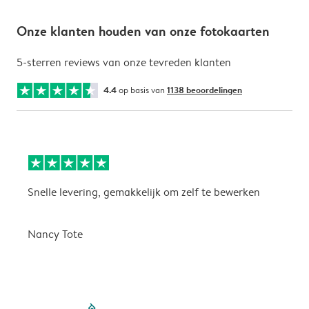
Onze klanten houden van onze fotokaarten
5-sterren reviews van onze tevreden klanten
4.4
op basis van
1138 beoordelingen
Snelle levering, gemakkelijk om zelf te bewerken
D
i
Nancy Tote
filled-pagination
outlined-paginatio
outlined-paginat
outlined-pagin
outlined-pag
outlined-p