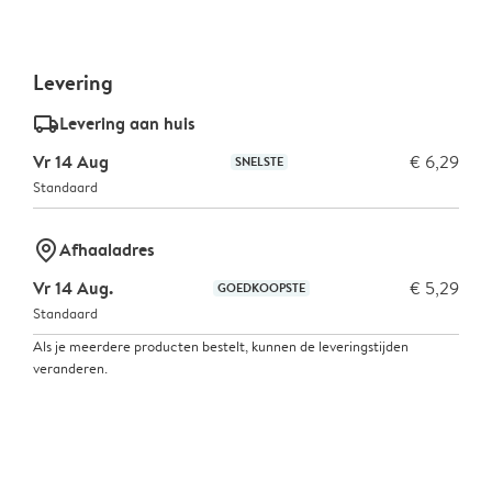
Levering
delivery_standard_v2
Levering aan huis
Vr 14 Aug
€ 6,29
SNELSTE
Standaard
marker-pin
Afhaaladres
Vr 14 Aug.
€ 5,29
GOEDKOOPSTE
Standaard
Als je meerdere producten bestelt, kunnen de leveringstijden
veranderen.