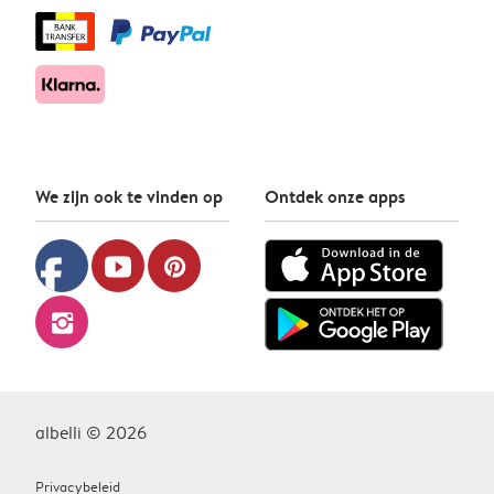
We zijn ook te vinden op
Ontdek onze apps
facebook
youtube
pinterest
instagram
albelli © 2026
Privacybeleid