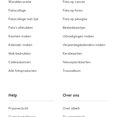
Wanddecoratie
Foto op canvas
Fotocollage
Foto op forex
Fotocollage met lijst
Foto op plexiglas
Foto’s afdrukken
Bedankkaartjes
Kaarten maken
Uitnodigingen maken
Kalender maken
Verjaardagskalenders maken
Mok bedrukken
Kerstkaarten
Cadeaubonnen
Nieuwjaarskaarten
Alle fotoproducten
Trouwalbum
Help
Over ons
Prijsoverzicht
Over albelli
Grote bestellingen
Duurzaamheid