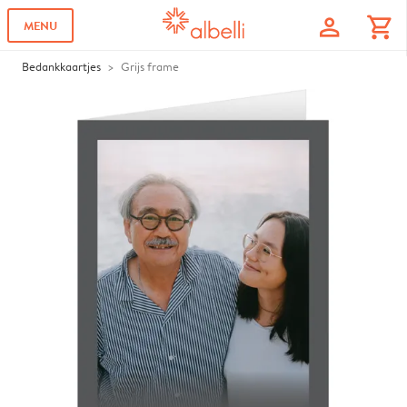
profile
shopping_cart
MENU
Bedankkaartjes
Grijs frame