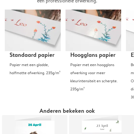
een professionele afwerking.
Standaard papier
Hoogglans papier
E
Papier met een gladde,
Papier met een hoogglans
B
halfmatte afwerking. 235g/m²
afwerking voor meer
m
kleurintensiteit en scherpte.
O
235g/m²
d
3
Anderen bekeken ook