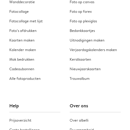
Wanddecoratie
Foto op canvas
Fotocollage
Foto op forex
Fotocollage met lijst
Foto op plexiglas
Foto’s afdrukken
Bedankkaartjes
Kaarten maken
Uitnodigingen maken
Kalender maken
Verjaardagskalenders maken
Mok bedrukken
Kerstkaarten
Cadeaubonnen
Nieuwjaarskaarten
Alle fotoproducten
Trouwalbum
Help
Over ons
Prijsoverzicht
Over albelli
Grote bestellingen
Duurzaamheid