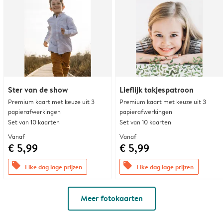
Ster van de show
Lieflijk takjespatroon
Premium kaart met keuze uit 3
Premium kaart met keuze uit 3
papierafwerkingen
papierafwerkingen
Set van 10 kaarten
Set van 10 kaarten
Vanaf
Vanaf
€ 5,99
€ 5,99
offers
offers
Elke dag lage prijzen
Elke dag lage prijzen
Meer fotokaarten