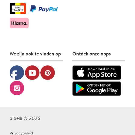
We zijn ook te vinden op
Ontdek onze apps
facebook
youtube
pinterest
instagram
albelli © 2026
Privacybeleid