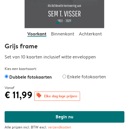
Voorkant
Binnenkant
Achterkant
Grijs frame
Set van 10 kaarten inclusief witte enveloppen
Kies een kaartsoort:
Dubbele fotokaarten
Enkele fotokaarten
Vanaf
€ 11,99
offers
Elke dag lage prijzen
Begin nu
Alle prijzen incl. BTW excl.
verzendkosten