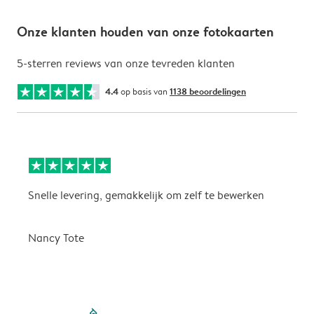
Onze klanten houden van onze fotokaarten
5-sterren reviews van onze tevreden klanten
4.4
op basis van
1138 beoordelingen
Snelle levering, gemakkelijk om zelf te bewerken
D
i
Nancy Tote
filled-pagination
outlined-paginatio
outlined-paginat
outlined-pagin
outlined-pag
outlined-p