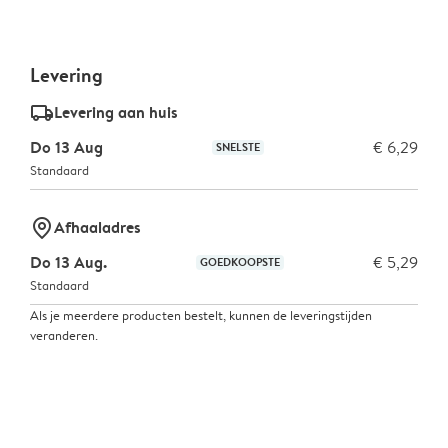
Levering
delivery_standard_v2
Levering aan huis
Do 13 Aug
€ 6,29
SNELSTE
Standaard
marker-pin
Afhaaladres
Do 13 Aug.
€ 5,29
GOEDKOOPSTE
Standaard
Als je meerdere producten bestelt, kunnen de leveringstijden
veranderen.