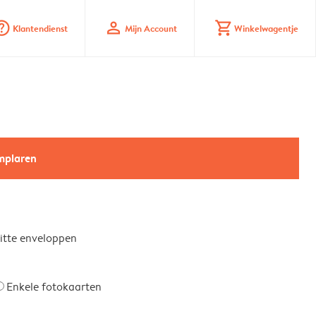
_mark_circle
profile
shopping_cart
Klantendienst
Mijn Account
Winkelwagentje
emplaren
witte enveloppen
Enkele fotokaarten