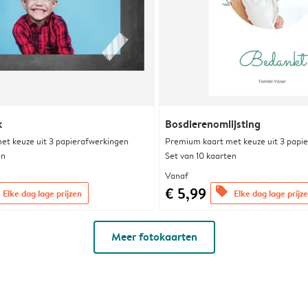
k
Bosdierenomlijsting
et keuze uit 3 papierafwerkingen
Premium kaart met keuze uit 3 papi
en
Set van 10 kaarten
Vanaf
€ 5,99
offers
Elke dag lage prijzen
Elke dag lage prijz
Meer fotokaarten