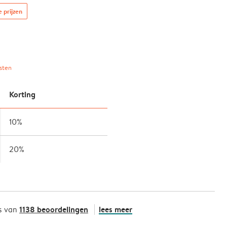
e prijzen
sten
Korting
10%
20%
1138 beoordelingen
lees meer
s van