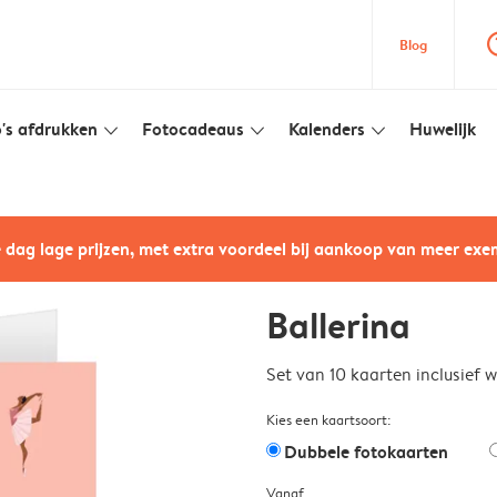
question
Blog
's afdrukken
Fotocadeaus
Kalenders
Huwelijk
slim_arrow_down
slim_arrow_down
slim_arrow_down
e dag lage prijzen, met extra voordeel bij aankoop van meer ex
Ballerina
Set van 10 kaarten inclusief 
Kies een kaartsoort:
Dubbele fotokaarten
Vanaf