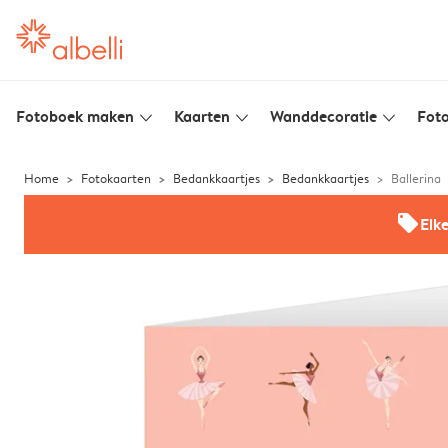
Fotoboek maken
Kaarten
Wanddecoratie
Foto
slim_arrow_down
slim_arrow_down
slim_arrow_down
Home
Fotokaarten
Bedankkaartjes
Bedankkaartjes
Ballerina
offers
Elk