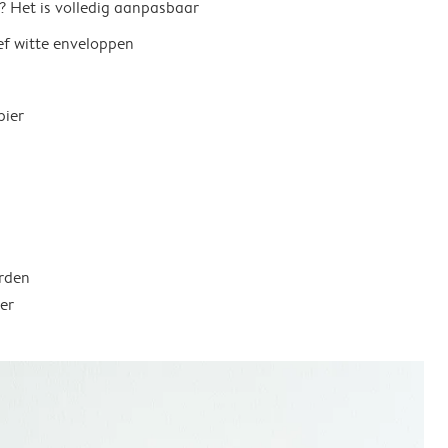
? Het is volledig aanpasbaar
ief witte enveloppen
pier
rden
er