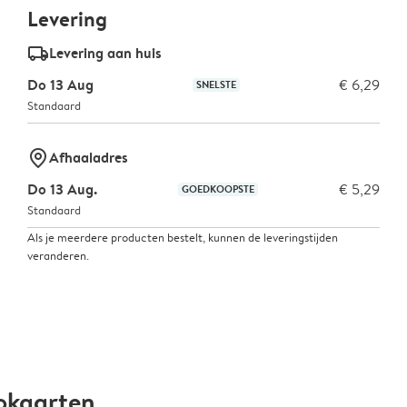
Levering
delivery_standard_v2
Levering aan huis
Do 13 Aug
€ 6,29
SNELSTE
Standaard
marker-pin
Afhaaladres
Do 13 Aug.
€ 5,29
GOEDKOOPSTE
Standaard
Als je meerdere producten bestelt, kunnen de leveringstijden
veranderen.
okaarten