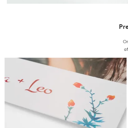
Pr
On
a