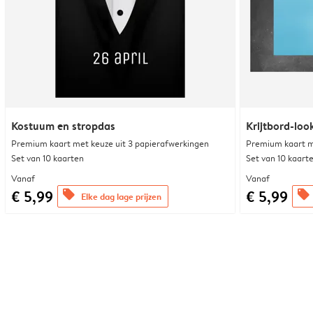
Kostuum en stropdas
Krijtbord-loo
Premium kaart met keuze uit 3 papierafwerkingen
Premium kaart m
Set van 10 kaarten
Set van 10 kaart
Vanaf
Vanaf
€ 5,99
€ 5,99
offers
offers
Elke dag lage prijzen