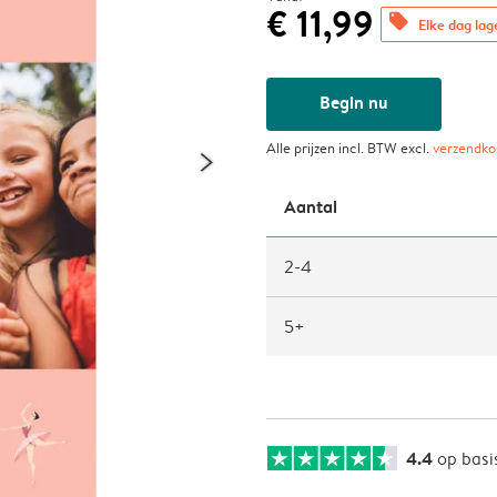
€ 11,99
offers
Elke dag lag
Begin nu
Alle prijzen incl. BTW excl.
verzendko
Aantal
2-4
5+
4.4
op basi