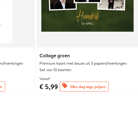
Collage groen
erafwerkingen
Premium kaart met keuze uit 3 papierafwerkingen
Set van 10 kaarten
Vanaf
€ 5,99
offers
en
Elke dag lage prijzen