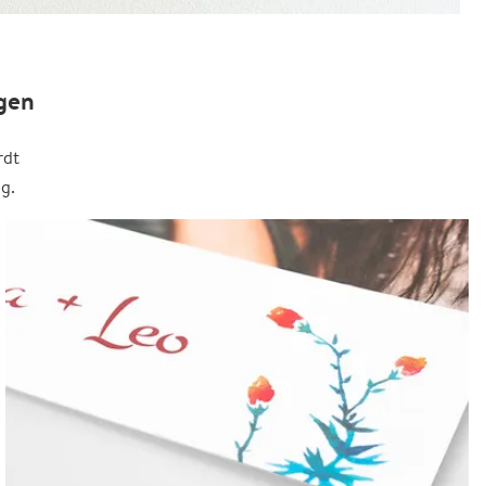
gen
rdt
g.