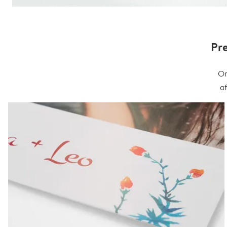
Pr
On
a