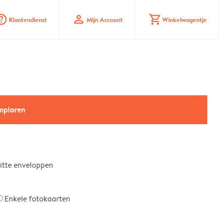
_mark_circle
profile
shopping_cart
Klantendienst
Mijn Account
Winkelwagentje
emplaren
witte enveloppen
Enkele fotokaarten