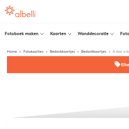
Fotoboek maken
Kaarten
Wanddecoratie
Foto
slim_arrow_down
slim_arrow_down
slim_arrow_down
Home
Fotokaarten
Bedankkaartjes
Bedankkaartjes
A star is 
offers
Elk