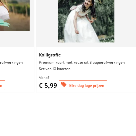
Kalligrafie
erafwerkingen
Premium kaart met keuze uit 3 papierafwerkingen
Set van 10 kaarten
Vanaf
€ 5,99
offers
en
Elke dag lage prijzen