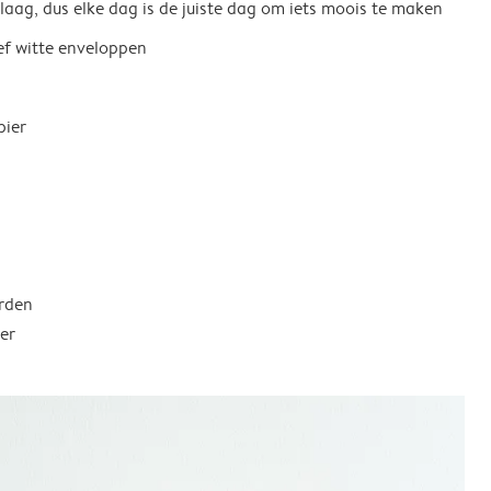
 laag, dus elke dag is de juiste dag om iets moois te maken
ief witte enveloppen
pier
rden
er