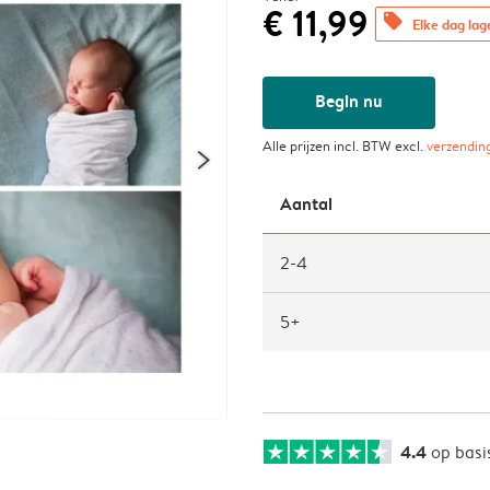
€ 11,99
offers
Elke dag lag
Begin nu
Alle prijzen incl. BTW excl.
verzendin
Aantal
2-4
5+
4.4
op basi