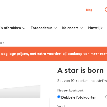
question
Blog
's afdrukken
Fotocadeaus
Kalenders
Huwelijk
slim_arrow_down
slim_arrow_down
slim_arrow_down
born
e dag lage prijzen, met extra voordeel bij aankoop van meer ex
A star is born
Set van 10 kaarten inclusief 
Kies een kaartsoort:
Dubbele fotokaarten
Vanaf