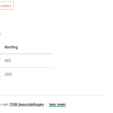
e prijzen
g
Korting
10%
20%
1138 beoordelingen
lees meer
s van