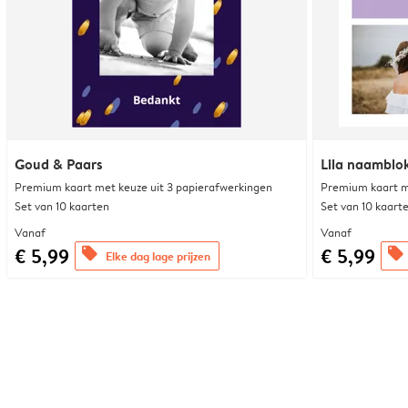
Goud & Paars
Lila naamblo
Premium kaart met keuze uit 3 papierafwerkingen
Premium kaart m
Set van 10 kaarten
Set van 10 kaart
Vanaf
Vanaf
€ 5,99
€ 5,99
offers
offers
Elke dag lage prijzen