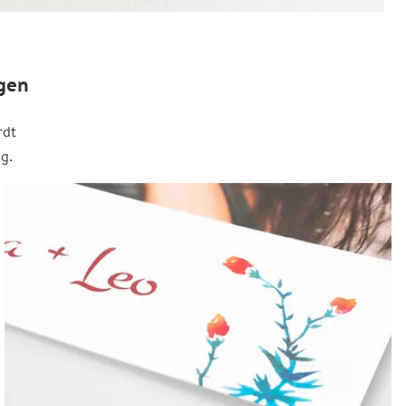
gen
rdt
g.