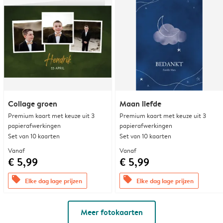
Collage groen
Maan liefde
Premium kaart met keuze uit 3
Premium kaart met keuze uit 3
papierafwerkingen
papierafwerkingen
Set van 10 kaarten
Set van 10 kaarten
Vanaf
Vanaf
€ 5,99
€ 5,99
offers
offers
Elke dag lage prijzen
Elke dag lage prijzen
Meer fotokaarten