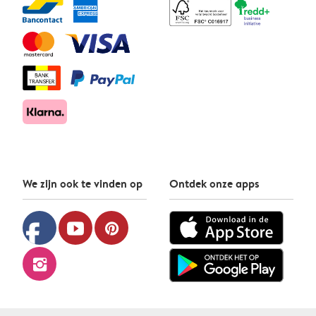
We zijn ook te vinden op
Ontdek onze apps
facebook
youtube
pinterest
instagram