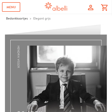
profile
shopping_cart
MENU
Bedankkaartjes
Elegant grijs