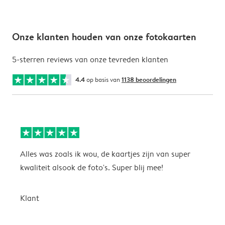
Onze klanten houden van onze fotokaarten
5-sterren reviews van onze tevreden klanten
4.4
op basis van
1138 beoordelingen
Alles was zoals ik wou, de kaartjes zijn van super
W
kwaliteit alsook de foto's. Super blij mee!
t
j
t
Klant