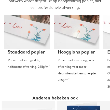
ontwerp wordt afgedrukt op hoogwaardig papier, met
een professionele afwerking.
Standaard papier
Hoogglans papier
E
Papier met een gladde,
Papier met een hoogglans
B
halfmatte afwerking. 235g/m²
afwerking voor meer
m
kleurintensiteit en scherpte.
O
235g/m²
d
3
Anderen bekeken ook