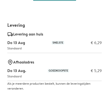
Levering
delivery_standard_v2
Levering aan huis
Do 13 Aug
€ 6,29
SNELSTE
Standaard
marker-pin
Afhaaladres
Do 13 Aug.
€ 5,29
GOEDKOOPSTE
Standaard
Als je meerdere producten bestelt, kunnen de leveringstijden
veranderen.