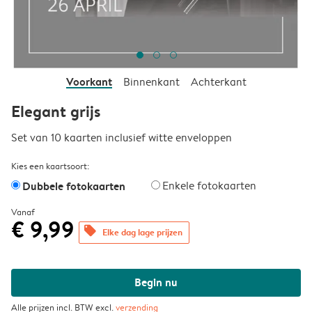
Voorkant
Binnenkant
Achterkant
Elegant grijs
Set van 10 kaarten inclusief witte enveloppen
Kies een kaartsoort:
Dubbele fotokaarten
Enkele fotokaarten
Vanaf
€ 9,99
offers
Elke dag lage prijzen
Begin nu
Alle prijzen incl. BTW excl.
verzending