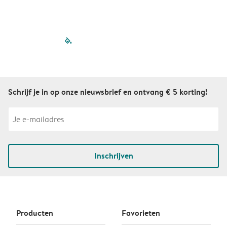
filled-pagination
outlined-paginatio
outlined-paginat
outlined-pagin
outlined-pag
outlined-p
Schrijf je in op onze nieuwsbrief en ontvang € 5 korting!
Inschrijven
Producten
Favorieten