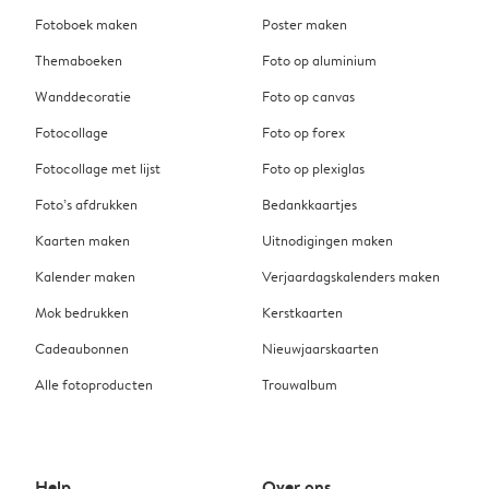
Fotoboek maken
Poster maken
Themaboeken
Foto op aluminium
Wanddecoratie
Foto op canvas
Fotocollage
Foto op forex
Fotocollage met lijst
Foto op plexiglas
Foto’s afdrukken
Bedankkaartjes
Kaarten maken
Uitnodigingen maken
Kalender maken
Verjaardagskalenders maken
Mok bedrukken
Kerstkaarten
Cadeaubonnen
Nieuwjaarskaarten
Alle fotoproducten
Trouwalbum
Help
Over ons