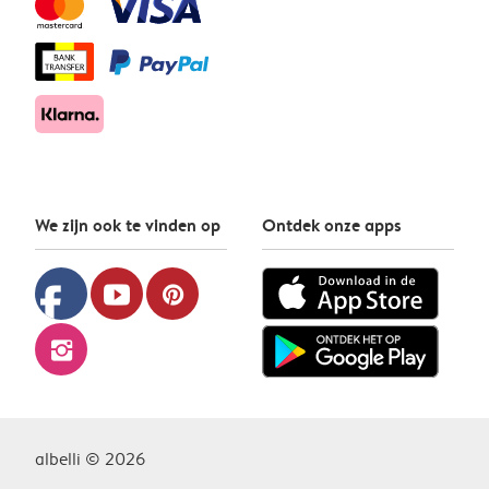
We zijn ook te vinden op
Ontdek onze apps
facebook
youtube
pinterest
instagram
albelli © 2026