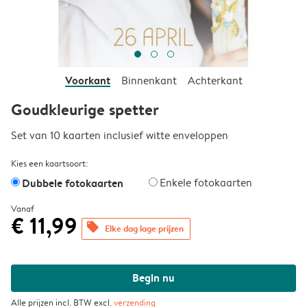
Voorkant
Binnenkant
Achterkant
Goudkleurige spetter
Set van 10 kaarten inclusief witte enveloppen
Kies een kaartsoort:
Dubbele fotokaarten
Enkele fotokaarten
Vanaf
€ 11,99
offers
Elke dag lage prijzen
Begin nu
Alle prijzen incl. BTW excl.
verzending