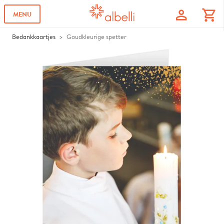
profile
shopping_cart
MENU
Bedankkaartjes
Goudkleurige spetter