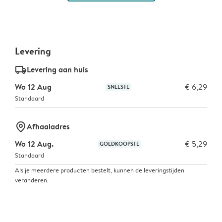
Levering
delivery_standard_v2
Levering aan huis
Wo 12 Aug
€ 6,29
SNELSTE
Standaard
marker-pin
Afhaaladres
Wo 12 Aug.
€ 5,29
GOEDKOOPSTE
Standaard
Als je meerdere producten bestelt, kunnen de leveringstijden
veranderen.