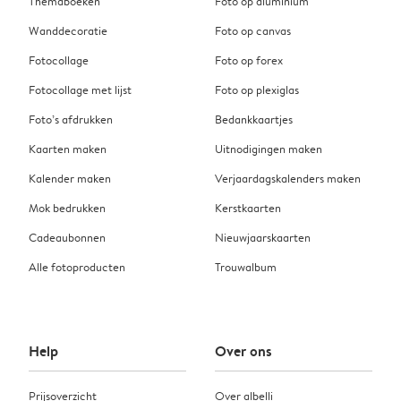
Themaboeken
Foto op aluminium
Wanddecoratie
Foto op canvas
Fotocollage
Foto op forex
Fotocollage met lijst
Foto op plexiglas
Foto’s afdrukken
Bedankkaartjes
Kaarten maken
Uitnodigingen maken
Kalender maken
Verjaardagskalenders maken
Mok bedrukken
Kerstkaarten
Cadeaubonnen
Nieuwjaarskaarten
Alle fotoproducten
Trouwalbum
Help
Over ons
Prijsoverzicht
Over albelli