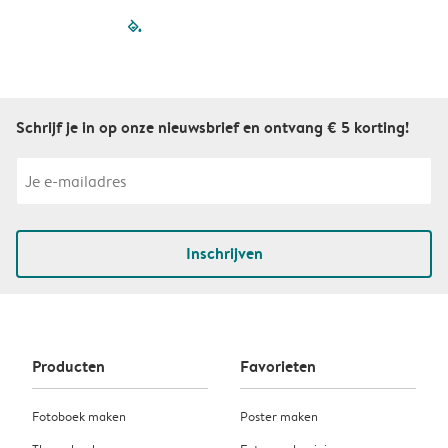
filled-pagination
outlined-paginatio
outlined-paginat
outlined-pagin
outlined-pag
outlined-p
Schrijf je in op onze nieuwsbrief en ontvang € 5 korting!
Inschrijven
Producten
Favorieten
Fotoboek maken
Poster maken