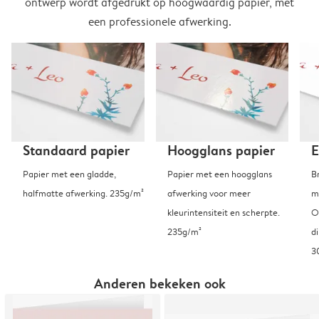
ontwerp wordt afgedrukt op hoogwaardig papier, met
een professionele afwerking.
Standaard papier
Hoogglans papier
E
Papier met een gladde,
Papier met een hoogglans
B
halfmatte afwerking. 235g/m²
afwerking voor meer
m
kleurintensiteit en scherpte.
O
235g/m²
d
3
Anderen bekeken ook