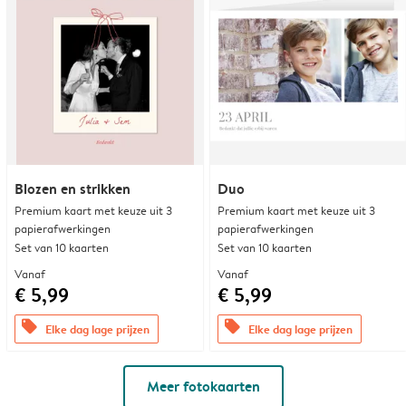
Blozen en strikken
Duo
Premium kaart met keuze uit 3
Premium kaart met keuze uit 3
papierafwerkingen
papierafwerkingen
Set van 10 kaarten
Set van 10 kaarten
Vanaf
Vanaf
€ 5,99
€ 5,99
offers
offers
Elke dag lage prijzen
Elke dag lage prijzen
Meer fotokaarten