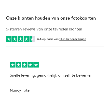
Onze klanten houden van onze fotokaarten
5-sterren reviews van onze tevreden klanten
4.4
op basis van
1138 beoordelingen
Snelle levering, gemakkelijk om zelf te bewerken
D
i
Nancy Tote