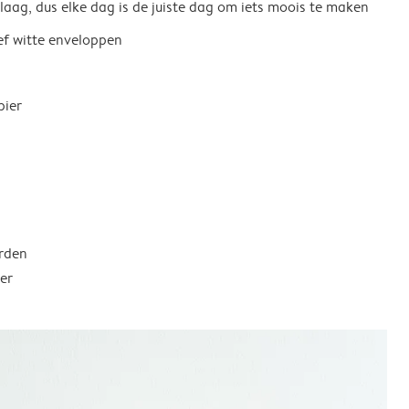
 laag, dus elke dag is de juiste dag om iets moois te maken
ief witte enveloppen
pier
rden
er