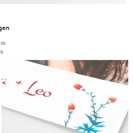
gen
rdt
g.