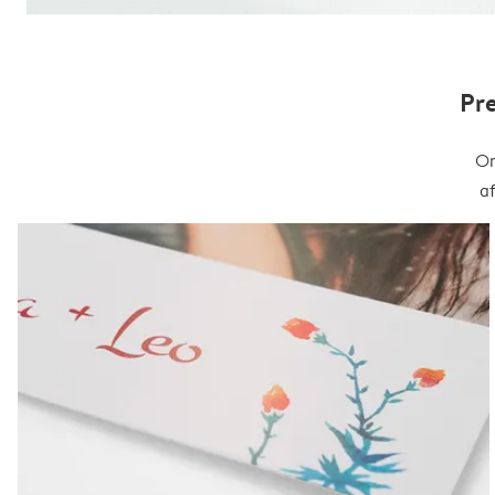
Pr
On
a