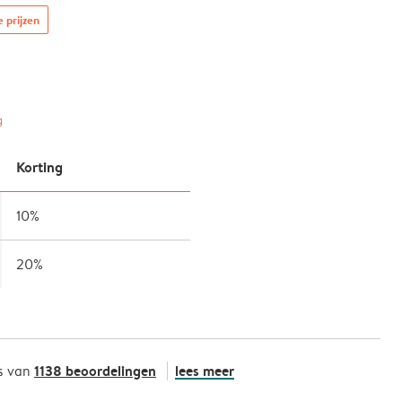
e prijzen
g
Korting
10%
20%
1138 beoordelingen
lees meer
s van