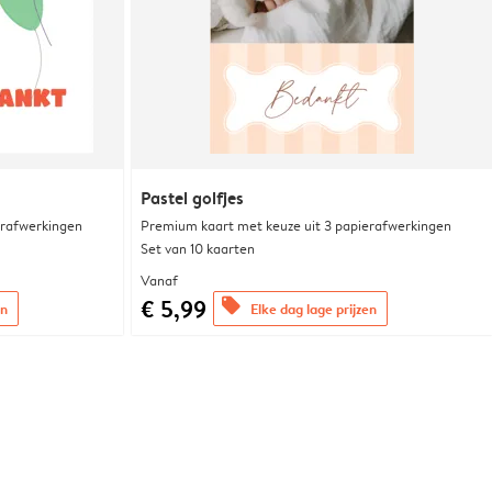
Pastel golfjes
erafwerkingen
Premium kaart met keuze uit 3 papierafwerkingen
Set van 10 kaarten
Vanaf
€ 5,99
offers
en
Elke dag lage prijzen