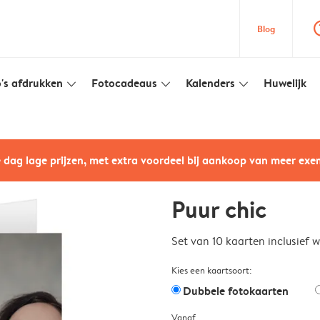
question
Blog
's afdrukken
Fotocadeaus
Kalenders
Huwelijk
slim_arrow_down
slim_arrow_down
slim_arrow_down
e dag lage prijzen, met extra voordeel bij aankoop van meer ex
Puur chic
Set van 10 kaarten inclusief 
Kies een kaartsoort:
Dubbele fotokaarten
Vanaf