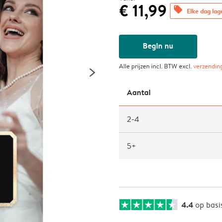
€ 11,99
offers
Elke dag lag
Begin nu
Alle prijzen incl. BTW excl.
verzendin
Aantal
2-4
5+
4.4
op basi