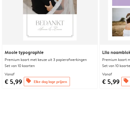
Mooie typographie
Lila naamblo
Premium kaart met keuze uit 3 papierafwerkingen
Premium kaart m
Set van 10 kaarten
Set van 10 kaart
Vanaf
Vanaf
€ 5,99
€ 5,99
offers
offers
Elke dag lage prijzen