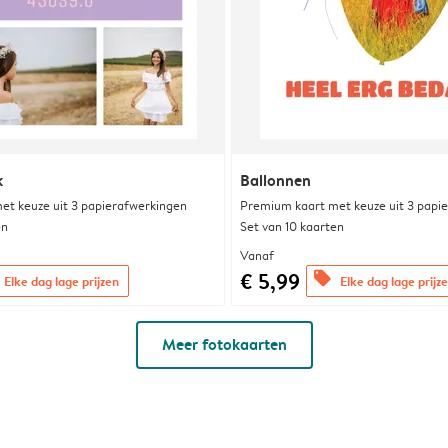
k
Ballonnen
et keuze uit 3 papierafwerkingen
Premium kaart met keuze uit 3 papi
en
Set van 10 kaarten
Vanaf
€ 5,99
offers
Elke dag lage prijzen
Elke dag lage prijz
Meer fotokaarten