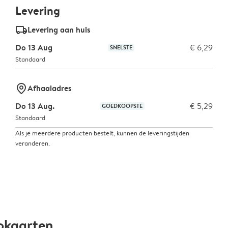
Levering
delivery_standard_v2
Levering aan huis
Do 13 Aug
€ 6,29
SNELSTE
Standaard
marker-pin
Afhaaladres
Do 13 Aug.
€ 5,29
GOEDKOOPSTE
Standaard
Als je meerdere producten bestelt, kunnen de leveringstijden
veranderen.
okaarten