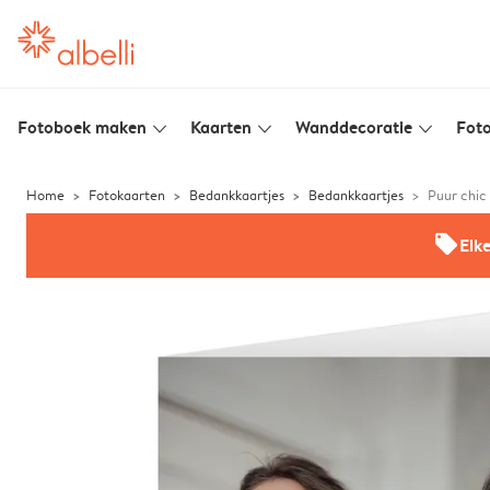
Fotoboek maken
Kaarten
Wanddecoratie
Foto
slim_arrow_down
slim_arrow_down
slim_arrow_down
Home
Fotokaarten
Bedankkaartjes
Bedankkaartjes
Puur chic
offers
Elk