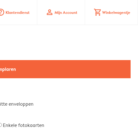
_mark_circle
profile
shopping_cart
Klantendienst
Mijn Account
Winkelwagentje
emplaren
witte enveloppen
Enkele fotokaarten