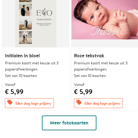
Initialen in bloei
Roze tekstvak
Premium kaart met keuze uit 3
Premium kaart met keuze uit 3
papierafwerkingen
papierafwerkingen
Set van 10 kaarten
Set van 10 kaarten
Vanaf
Vanaf
€ 5,99
€ 5,99
offers
offers
Elke dag lage prijzen
Elke dag lage prijzen
Meer fotokaarten