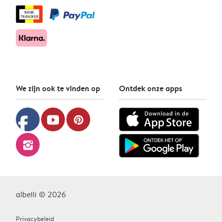
We zijn ook te vinden op
Ontdek onze apps
facebook
youtube
pinterest
instagram
albelli © 2026
Privacybeleid