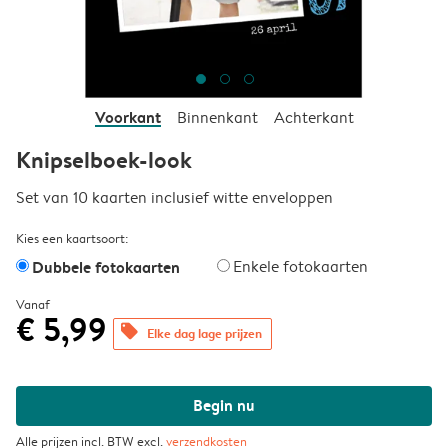
Voorkant
Binnenkant
Achterkant
Knipselboek-look
Set van 10 kaarten inclusief witte enveloppen
Kies een kaartsoort:
Dubbele fotokaarten
Enkele fotokaarten
Vanaf
€ 5,99
offers
Elke dag lage prijzen
Begin nu
Alle prijzen incl. BTW excl.
verzendkosten