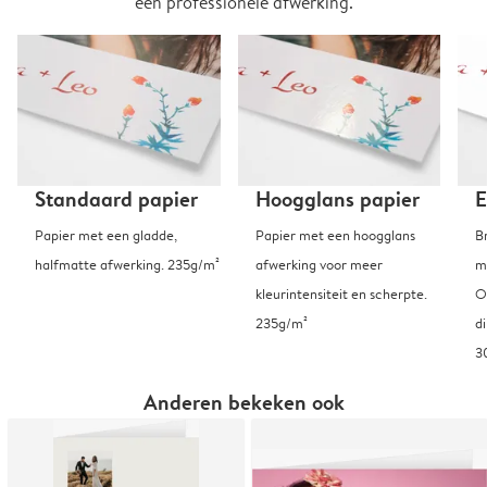
een professionele afwerking.
Standaard papier
Hoogglans papier
E
Papier met een gladde,
Papier met een hoogglans
B
halfmatte afwerking. 235g/m²
afwerking voor meer
m
kleurintensiteit en scherpte.
O
235g/m²
d
3
Anderen bekeken ook