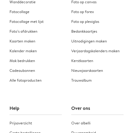
Wanddecoratie
Foto op canvas
Fotocollage
Foto op forex
Fotocollage met lijst
Foto op plexiglas
Foto’s afdrukken
Bedankkaartjes
Kaarten maken
Uitnodigingen maken
Kalender maken
Verjaardagskalenders maken
Mok bedrukken
Kerstkaarten
Cadeaubonnen
Nieuwjaarskaarten
Alle fotoproducten
Trouwalbum
Help
Over ons
Prijsoverzicht
Over albelli
Grote bestellingen
Duurzaamheid