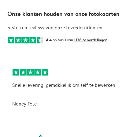
Onze klanten houden van onze fotokaarten
5-sterren reviews van onze tevreden klanten
4.4
op basis van
1138 beoordelingen
Snelle levering, gemakkelijk om zelf te bewerken
D
i
Nancy Tote
filled-pagination
outlined-paginatio
outlined-paginat
outlined-pagin
outlined-pag
outlined-p