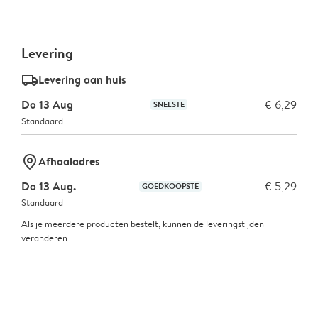
Levering
delivery_standard_v2
Levering aan huis
Do 13 Aug
€ 6,29
SNELSTE
Standaard
marker-pin
Afhaaladres
Do 13 Aug.
€ 5,29
GOEDKOOPSTE
Standaard
Als je meerdere producten bestelt, kunnen de leveringstijden
veranderen.