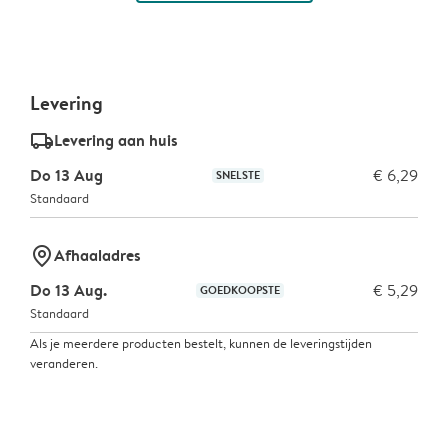
Levering
delivery_standard_v2
Levering aan huis
Do 13 Aug
€ 6,29
SNELSTE
Standaard
marker-pin
Afhaaladres
Do 13 Aug.
€ 5,29
GOEDKOOPSTE
Standaard
Als je meerdere producten bestelt, kunnen de leveringstijden
veranderen.