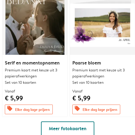
Serif en momentopnamen
Paarse bloem
Premium kaart met keuze uit 3
Premium kaart met keuze uit 3
papierafwerkingen
papierafwerkingen
Set van 10 kaarten
Set van 10 kaarten
Vanaf
Vanaf
€ 5,99
€ 5,99
offers
offers
Elke dag lage prijzen
Elke dag lage prijzen
Meer fotokaarten