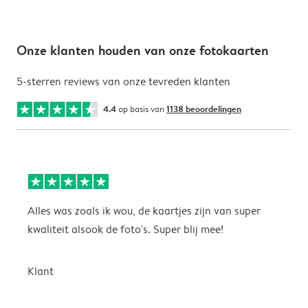
Onze klanten houden van onze fotokaarten
5-sterren reviews van onze tevreden klanten
4.4
op basis van
1138 beoordelingen
Alles was zoals ik wou, de kaartjes zijn van super
W
kwaliteit alsook de foto's. Super blij mee!
t
j
t
Klant