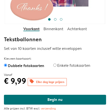
Voorkant
Binnenkant
Achterkant
Tekstballonnen
Set van 10 kaarten inclusief witte enveloppen
Kies een kaartsoort:
Dubbele fotokaarten
Enkele fotokaarten
Vanaf
€ 9,99
offers
Elke dag lage prijzen
Begin nu
Alle prijzen incl. BTW excl.
verzending