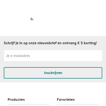
filled-pagination
outlined-paginatio
outlined-paginat
outlined-pagin
outlined-pag
outlined-p
Schrijf je in op onze nieuwsbrief en ontvang € 5 korting!
Inschrijven
Producten
Favorieten