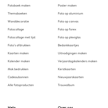
Fotoboek maken
Poster maken
Themaboeken
Foto op aluminium
Wanddecoratie
Foto op canvas
Fotocollage
Foto op forex
Fotocollage met lijst
Foto op plexiglas
Foto’s afdrukken
Bedankkaartjes
Kaarten maken
Uitnodigingen maken
Kalender maken
Verjaardagskalenders maken
Mok bedrukken
Kerstkaarten
Cadeaubonnen
Nieuwjaarskaarten
Alle fotoproducten
Trouwalbum
Help
Over ons