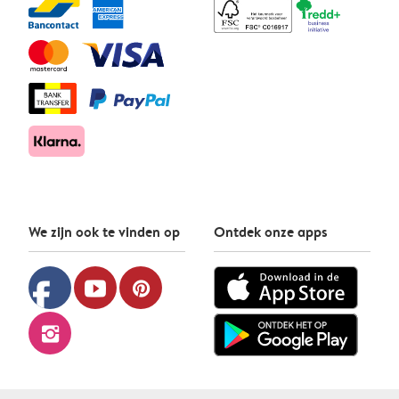
We zijn ook te vinden op
Ontdek onze apps
facebook
youtube
pinterest
instagram