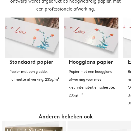
ontwerp wordt afgedrukt op hoogwaardig papier, met
een professionele afwerking.
Standaard papier
Hoogglans papier
E
Papier met een gladde,
Papier met een hoogglans
B
halfmatte afwerking. 235g/m²
afwerking voor meer
m
kleurintensiteit en scherpte.
O
235g/m²
d
3
Anderen bekeken ook