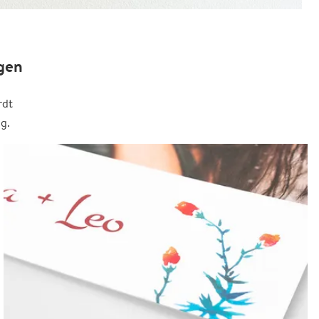
gen
rdt
g.