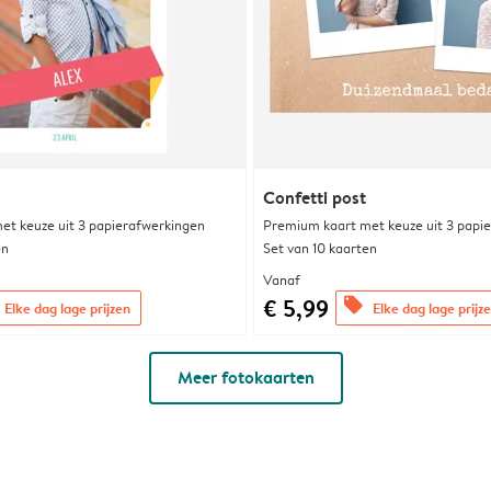
Confetti post
et keuze uit 3 papierafwerkingen
Premium kaart met keuze uit 3 papi
en
Set van 10 kaarten
Vanaf
€ 5,99
offers
Elke dag lage prijzen
Elke dag lage prijz
Meer fotokaarten