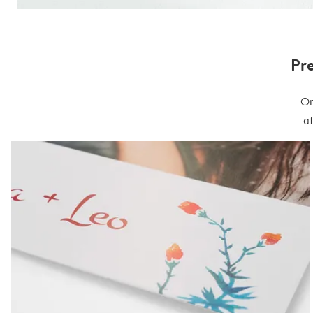
Pr
On
a