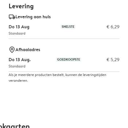
Levering
delivery_standard_v2
Levering aan huis
Do 13 Aug
€ 6,29
SNELSTE
Standaard
marker-pin
Afhaaladres
Do 13 Aug.
€ 5,29
GOEDKOOPSTE
Standaard
Als je meerdere producten bestelt, kunnen de leveringstijden
veranderen.
okaarten