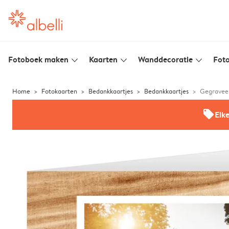
Fotoboek maken
Kaarten
Wanddecoratie
Foto
slim_arrow_down
slim_arrow_down
slim_arrow_down
Home
Fotokaarten
Bedankkaartjes
Bedankkaartjes
Gegravee
offers
Elk