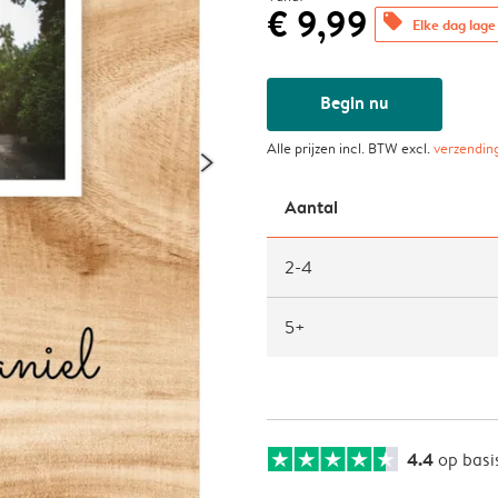
€ 9,99
offers
Elke dag lage 
Begin nu
Alle prijzen incl. BTW excl.
verzendin
Aantal
2-4
5+
4.4
op basi