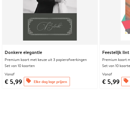
Donkere elegantie
Feestelijk lint
Premium kaart met keuze uit 3 papierafwerkingen
Premium kaart m
Set van 10 kaarten
Set van 10 kaart
Vanaf
Vanaf
€ 5,99
€ 5,99
offers
offers
Elke dag lage prijzen