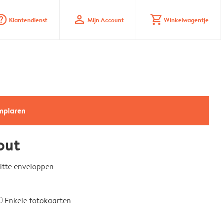
_mark_circle
profile
shopping_cart
Klantendienst
Mijn Account
Winkelwagentje
emplaren
out
witte enveloppen
Enkele fotokaarten