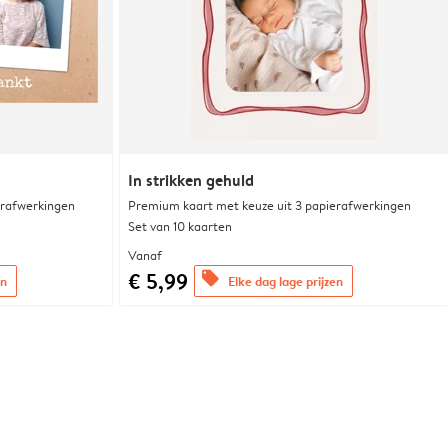
In strikken gehuld
erafwerkingen
Premium kaart met keuze uit 3 papierafwerkingen
Set van 10 kaarten
Vanaf
€ 5,99
offers
en
Elke dag lage prijzen