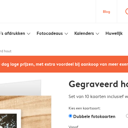
question
Blog
's afdrukken
Fotocadeaus
Kalenders
Huwelijk
slim_arrow_down
slim_arrow_down
slim_arrow_down
rd hout
e dag lage prijzen, met extra voordeel bij aankoop van meer ex
Gegraveerd h
Set van 10 kaarten inclusief 
Kies een kaartsoort:
Dubbele fotokaarten
Vanaf