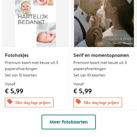
Fotohokjes
Serif en momentopnamen
Premium kaart met keuze uit 3
Premium kaart met keuze uit 3
papierafwerkingen
papierafwerkingen
Set van 10 kaarten
Set van 10 kaarten
Vanaf
Vanaf
€ 5,99
€ 5,99
offers
offers
Elke dag lage prijzen
Elke dag lage prijzen
Meer fotokaarten