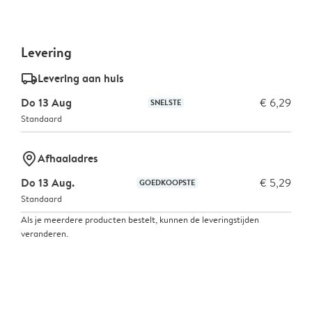
Levering
delivery_standard_v2
Levering aan huis
Do 13 Aug
€ 6,29
SNELSTE
Standaard
marker-pin
Afhaaladres
Do 13 Aug.
€ 5,29
GOEDKOOPSTE
Standaard
Als je meerdere producten bestelt, kunnen de leveringstijden
veranderen.