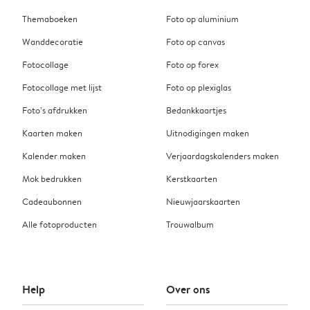
Themaboeken
Foto op aluminium
Wanddecoratie
Foto op canvas
Fotocollage
Foto op forex
Fotocollage met lijst
Foto op plexiglas
Foto’s afdrukken
Bedankkaartjes
Kaarten maken
Uitnodigingen maken
Kalender maken
Verjaardagskalenders maken
Mok bedrukken
Kerstkaarten
Cadeaubonnen
Nieuwjaarskaarten
Alle fotoproducten
Trouwalbum
Help
Over ons