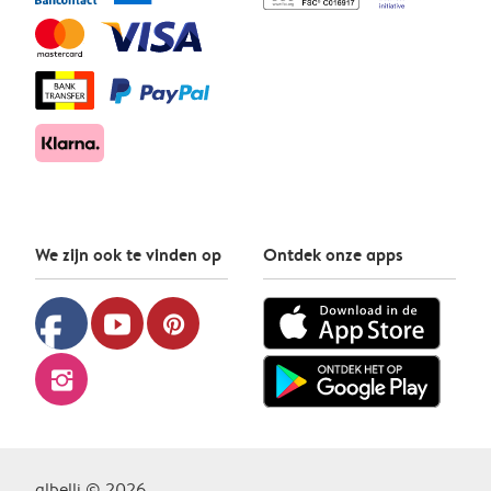
We zijn ook te vinden op
Ontdek onze apps
facebook
youtube
pinterest
instagram
albelli © 2026