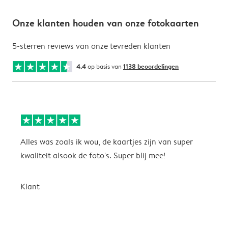
Onze klanten houden van onze fotokaarten
5-sterren reviews van onze tevreden klanten
4.4
op basis van
1138 beoordelingen
Alles was zoals ik wou, de kaartjes zijn van super
W
kwaliteit alsook de foto's. Super blij mee!
t
j
t
Klant