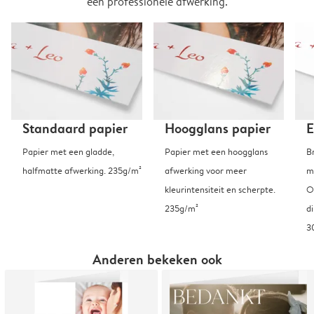
een professionele afwerking.
Standaard papier
Hoogglans papier
E
Papier met een gladde,
Papier met een hoogglans
B
halfmatte afwerking. 235g/m²
afwerking voor meer
m
kleurintensiteit en scherpte.
O
235g/m²
d
3
Anderen bekeken ook