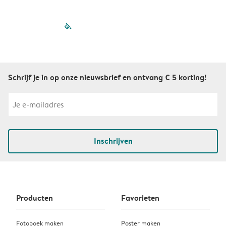
filled-pagination
outlined-paginatio
outlined-paginat
outlined-pagin
outlined-pag
outlined-p
Schrijf je in op onze nieuwsbrief en ontvang € 5 korting!
Inschrijven
Producten
Favorieten
Fotoboek maken
Poster maken