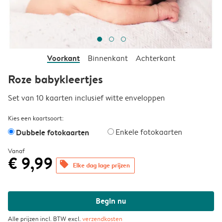
Voorkant
Binnenkant
Achterkant
Roze babykleertjes
Set van 10 kaarten inclusief witte enveloppen
Kies een kaartsoort:
Dubbele fotokaarten
Enkele fotokaarten
Vanaf
€ 9,99
offers
Elke dag lage prijzen
Begin nu
Alle prijzen incl. BTW excl.
verzendkosten