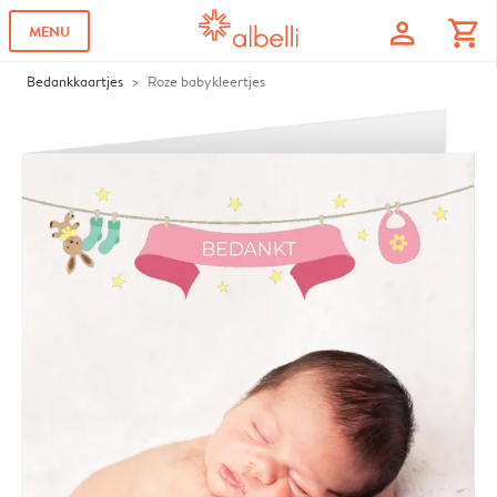
profile
shopping_cart
MENU
Bedankkaartjes
Roze babykleertjes