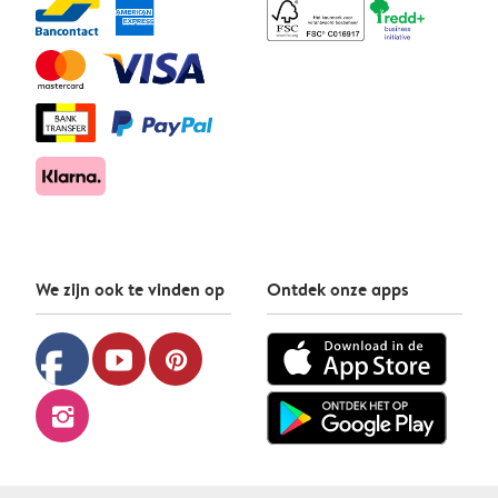
We zijn ook te vinden op
Ontdek onze apps
facebook
youtube
pinterest
instagram