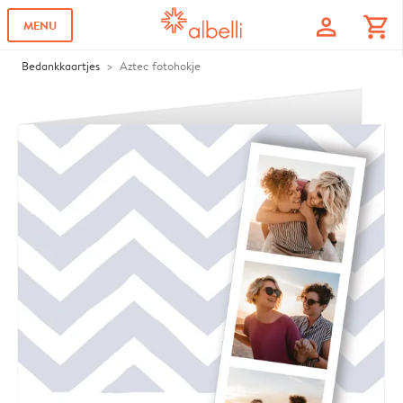
profile
shopping_cart
MENU
Bedankkaartjes
Aztec fotohokje