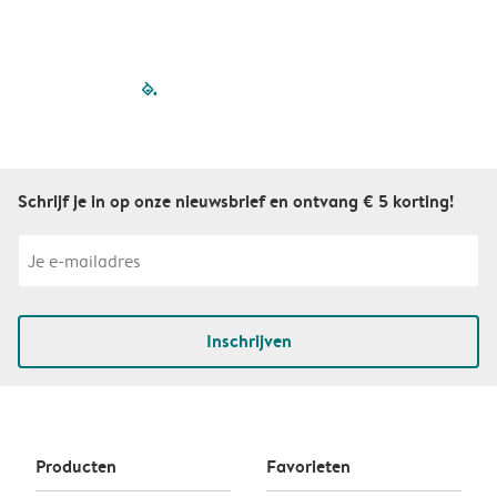
filled-pagination
outlined-paginatio
outlined-paginat
outlined-pagin
outlined-pag
outlined-p
Schrijf je in op onze nieuwsbrief en ontvang € 5 korting!
Inschrijven
Producten
Favorieten