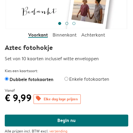
Voorkant
Binnenkant
Achterkant
Aztec fotohokje
Set van 10 kaarten inclusief witte enveloppen
Kies een kaartsoort:
Dubbele fotokaarten
Enkele fotokaarten
Vanaf
€ 9,99
offers
Elke dag lage prijzen
Begin nu
Alle prijzen incl. BTW excl.
verzending