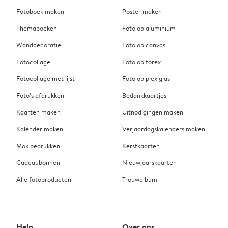
Fotoboek maken
Poster maken
Themaboeken
Foto op aluminium
Wanddecoratie
Foto op canvas
Fotocollage
Foto op forex
Fotocollage met lijst
Foto op plexiglas
Foto’s afdrukken
Bedankkaartjes
Kaarten maken
Uitnodigingen maken
Kalender maken
Verjaardagskalenders maken
Mok bedrukken
Kerstkaarten
Cadeaubonnen
Nieuwjaarskaarten
Alle fotoproducten
Trouwalbum
Help
Over ons