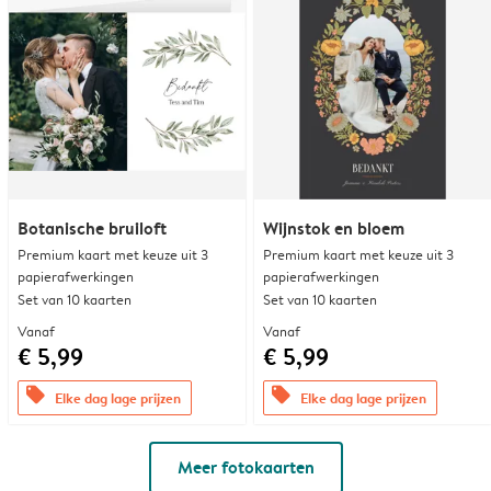
Botanische bruiloft
Wijnstok en bloem
Premium kaart met keuze uit 3
Premium kaart met keuze uit 3
papierafwerkingen
papierafwerkingen
Set van 10 kaarten
Set van 10 kaarten
Vanaf
Vanaf
€ 5,99
€ 5,99
offers
offers
Elke dag lage prijzen
Elke dag lage prijzen
Meer fotokaarten