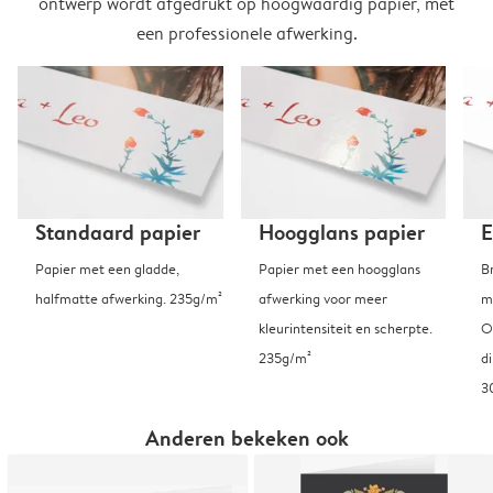
ontwerp wordt afgedrukt op hoogwaardig papier, met
een professionele afwerking.
Standaard papier
Hoogglans papier
E
Papier met een gladde,
Papier met een hoogglans
B
halfmatte afwerking. 235g/m²
afwerking voor meer
m
kleurintensiteit en scherpte.
O
235g/m²
d
3
Anderen bekeken ook