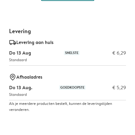
Levering
delivery_standard_v2
Levering aan huis
Do 13 Aug
€ 6,29
SNELSTE
Standaard
marker-pin
Afhaaladres
Do 13 Aug.
€ 5,29
GOEDKOOPSTE
Standaard
Als je meerdere producten bestelt, kunnen de leveringstijden
veranderen.