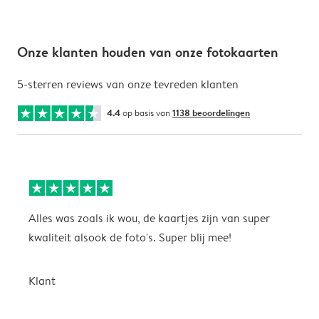
Onze klanten houden van onze fotokaarten
5-sterren reviews van onze tevreden klanten
4.4
op basis van
1138 beoordelingen
Alles was zoals ik wou, de kaartjes zijn van super
W
kwaliteit alsook de foto's. Super blij mee!
t
j
t
Klant