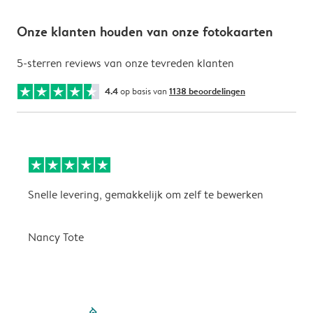
Onze klanten houden van onze fotokaarten
5-sterren reviews van onze tevreden klanten
4.4
op basis van
1138 beoordelingen
Snelle levering, gemakkelijk om zelf te bewerken
D
i
Nancy Tote
filled-pagination
outlined-paginatio
outlined-paginat
outlined-pagin
outlined-pag
outlined-p