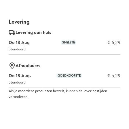
Levering
delivery_standard_v2
Levering aan huis
Do 13 Aug
€ 6,29
SNELSTE
Standaard
marker-pin
Afhaaladres
Do 13 Aug.
€ 5,29
GOEDKOOPSTE
Standaard
Als je meerdere producten bestelt, kunnen de leveringstijden
veranderen.