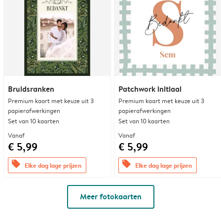
Bruidsranken
Patchwork initiaal
Premium kaart met keuze uit 3
Premium kaart met keuze uit 3
papierafwerkingen
papierafwerkingen
Set van 10 kaarten
Set van 10 kaarten
Vanaf
Vanaf
€ 5,99
€ 5,99
offers
offers
Elke dag lage prijzen
Elke dag lage prijzen
Meer fotokaarten