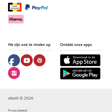
We zijn ook te vinden op
Ontdek onze apps
facebook
youtube
pinterest
instagram
albelli © 2026
Privacybeleid