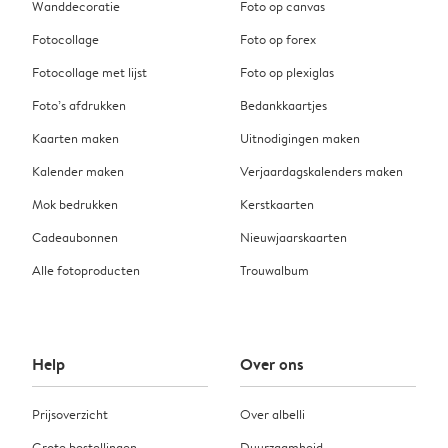
Wanddecoratie
Foto op canvas
Fotocollage
Foto op forex
Fotocollage met lijst
Foto op plexiglas
Foto’s afdrukken
Bedankkaartjes
Kaarten maken
Uitnodigingen maken
Kalender maken
Verjaardagskalenders maken
Mok bedrukken
Kerstkaarten
Cadeaubonnen
Nieuwjaarskaarten
Alle fotoproducten
Trouwalbum
Help
Over ons
Prijsoverzicht
Over albelli
Grote bestellingen
Duurzaamheid