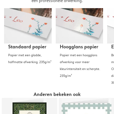
een professionele afwerking.
Standaard papier
Hoogglans papier
E
Papier met een gladde,
Papier met een hoogglans
B
halfmatte afwerking. 235g/m²
afwerking voor meer
m
kleurintensiteit en scherpte.
O
235g/m²
d
3
Anderen bekeken ook