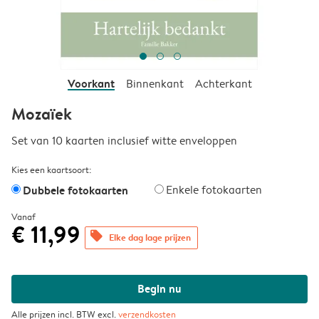
Voorkant
Binnenkant
Achterkant
Mozaïek
Set van 10 kaarten inclusief witte enveloppen
Kies een kaartsoort:
Dubbele fotokaarten
Enkele fotokaarten
Vanaf
€ 11,99
offers
Elke dag lage prijzen
Begin nu
Alle prijzen incl. BTW excl.
verzendkosten