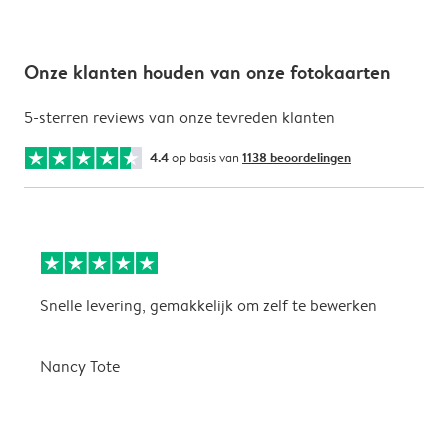
Onze klanten houden van onze fotokaarten
5-sterren reviews van onze tevreden klanten
4.4
op basis van
1138 beoordelingen
Snelle levering, gemakkelijk om zelf te bewerken
D
i
Nancy Tote