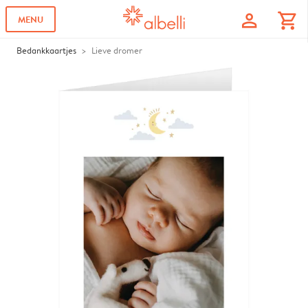
profile
shopping_cart
MENU
Bedankkaartjes
Lieve dromer