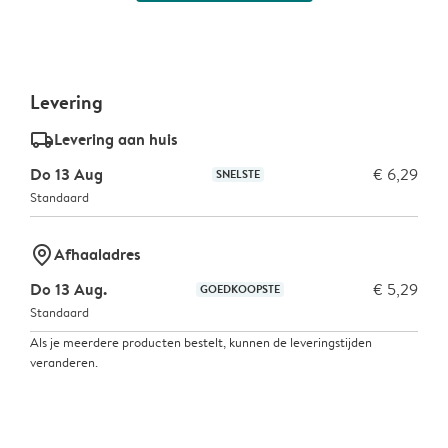
Levering
delivery_standard_v2
Levering aan huis
Do 13 Aug
€ 6,29
SNELSTE
Standaard
marker-pin
Afhaaladres
Do 13 Aug.
€ 5,29
GOEDKOOPSTE
Standaard
Als je meerdere producten bestelt, kunnen de leveringstijden
veranderen.