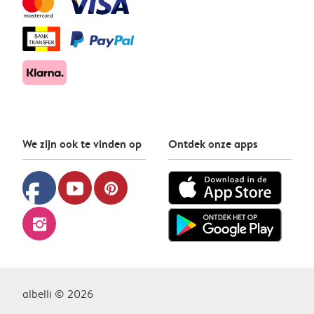
We zijn ook te vinden op
Ontdek onze apps
facebook
youtube
pinterest
instagram
albelli © 2026