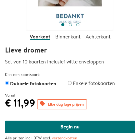
Voorkant
Binnenkant
Achterkant
Lieve dromer
Set van 10 kaarten inclusief witte enveloppen
Kies een kaartsoort:
Dubbele fotokaarten
Enkele fotokaarten
Vanaf
€ 11,99
offers
Elke dag lage prijzen
Begin nu
Alle prijzen incl. BTW excl.
verzendkosten