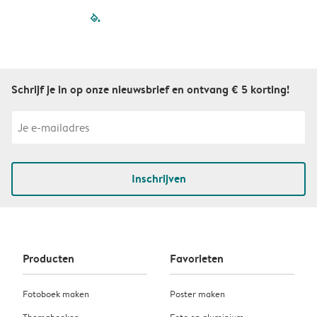
filled-pagination
outlined-paginatio
outlined-paginat
outlined-pagin
outlined-pag
outlined-p
Schrijf je in op onze nieuwsbrief en ontvang € 5 korting!
Inschrijven
Producten
Favorieten
Fotoboek maken
Poster maken