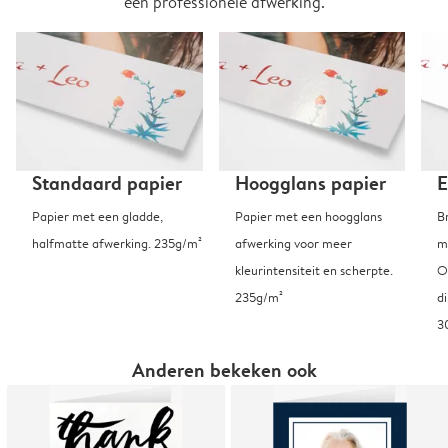
een professionele afwerking.
Standaard papier
Hoogglans papier
E
Papier met een gladde,
Papier met een hoogglans
B
halfmatte afwerking. 235g/m²
afwerking voor meer
m
kleurintensiteit en scherpte.
O
235g/m²
d
3
Anderen bekeken ook