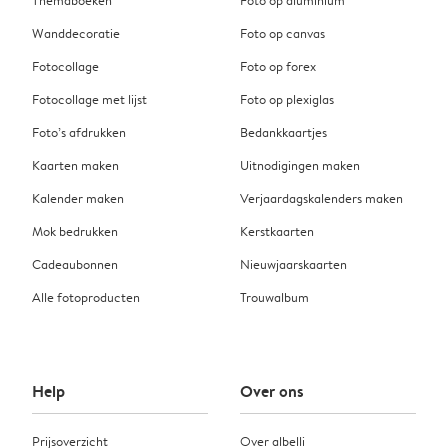
Themaboeken
Foto op aluminium
Wanddecoratie
Foto op canvas
Fotocollage
Foto op forex
Fotocollage met lijst
Foto op plexiglas
Foto’s afdrukken
Bedankkaartjes
Kaarten maken
Uitnodigingen maken
Kalender maken
Verjaardagskalenders maken
Mok bedrukken
Kerstkaarten
Cadeaubonnen
Nieuwjaarskaarten
Alle fotoproducten
Trouwalbum
Help
Over ons
Prijsoverzicht
Over albelli