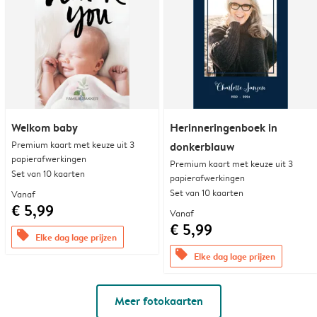
Welkom baby
Herinneringenboek in
Premium kaart met keuze uit 3
donkerblauw
papierafwerkingen
Premium kaart met keuze uit 3
Set van 10 kaarten
papierafwerkingen
Set van 10 kaarten
Vanaf
€ 5,99
Vanaf
€ 5,99
offers
Elke dag lage prijzen
offers
Elke dag lage prijzen
Meer fotokaarten