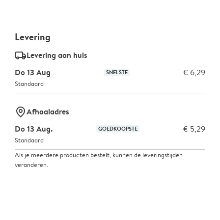
Levering
delivery_standard_v2
Levering aan huis
Do 13 Aug
€ 6,29
SNELSTE
Standaard
marker-pin
Afhaaladres
Do 13 Aug.
€ 5,29
GOEDKOOPSTE
Standaard
Als je meerdere producten bestelt, kunnen de leveringstijden
veranderen.