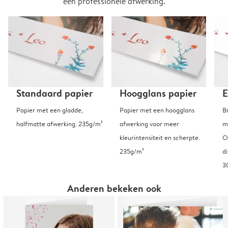
een professionele afwerking.
Standaard papier
Hoogglans papier
E
Papier met een gladde,
Papier met een hoogglans
B
halfmatte afwerking. 235g/m²
afwerking voor meer
m
kleurintensiteit en scherpte.
O
235g/m²
d
3
Anderen bekeken ook