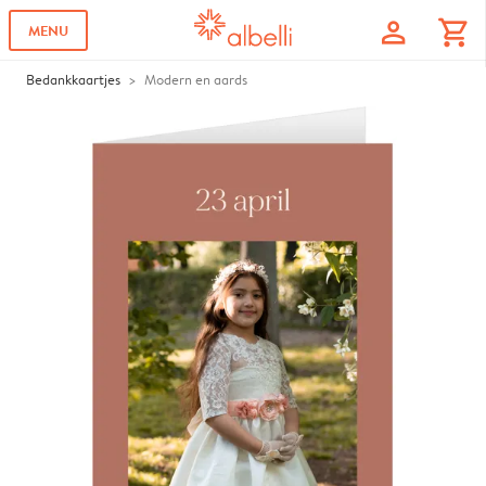
profile
shopping_cart
MENU
Bedankkaartjes
Modern en aards