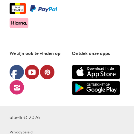
We zijn ook te vinden op
Ontdek onze apps
facebook
youtube
pinterest
instagram
albelli © 2026
Privacybeleid