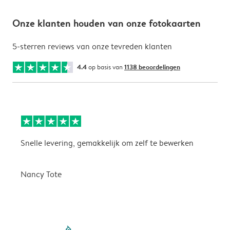
Onze klanten houden van onze fotokaarten
5-sterren reviews van onze tevreden klanten
4.4
op basis van
1138 beoordelingen
Snelle levering, gemakkelijk om zelf te bewerken
D
i
Nancy Tote
filled-pagination
outlined-paginatio
outlined-paginat
outlined-pagin
outlined-pag
outlined-p