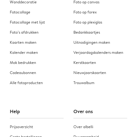
Wanddecoratie
Foto op canvas
Fotocollage
Foto op forex
Fotocollage met lijst
Foto op plexiglas
Foto’s afdrukken
Bedankkaartjes
Kaarten maken
Uitnodigingen maken
Kalender maken
Verjaardagskalenders maken
Mok bedrukken
Kerstkaarten
Cadeaubonnen
Nieuwjaarskaarten
Alle fotoproducten
Trouwalbum
Help
Over ons
Prijsoverzicht
Over albelli
Grote bestellingen
Duurzaamheid