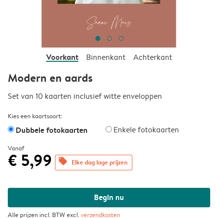
Voorkant
Binnenkant
Achterkant
Modern en aards
Set van 10 kaarten inclusief witte enveloppen
Kies een kaartsoort:
Dubbele fotokaarten
Enkele fotokaarten
Vanaf
€ 5,99
offers
Elke dag lage prijzen
Begin nu
Alle prijzen incl. BTW excl.
verzendkosten