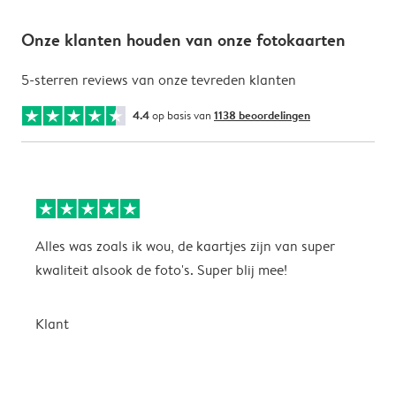
Onze klanten houden van onze fotokaarten
5-sterren reviews van onze tevreden klanten
4.4
op basis van
1138 beoordelingen
Alles was zoals ik wou, de kaartjes zijn van super
W
kwaliteit alsook de foto's. Super blij mee!
t
j
t
Klant