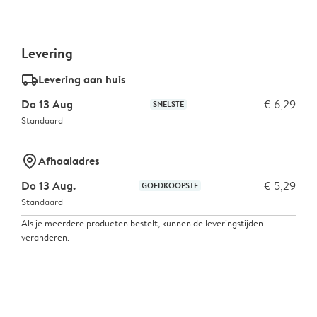
Levering
delivery_standard_v2
Levering aan huis
Do 13 Aug
€ 6,29
SNELSTE
Standaard
marker-pin
Afhaaladres
Do 13 Aug.
€ 5,29
GOEDKOOPSTE
Standaard
Als je meerdere producten bestelt, kunnen de leveringstijden
veranderen.