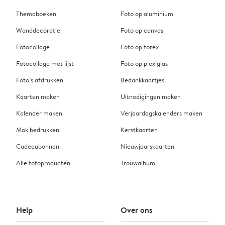
Themaboeken
Foto op aluminium
Wanddecoratie
Foto op canvas
Fotocollage
Foto op forex
Fotocollage met lijst
Foto op plexiglas
Foto’s afdrukken
Bedankkaartjes
Kaarten maken
Uitnodigingen maken
Kalender maken
Verjaardagskalenders maken
Mok bedrukken
Kerstkaarten
Cadeaubonnen
Nieuwjaarskaarten
Alle fotoproducten
Trouwalbum
Help
Over ons