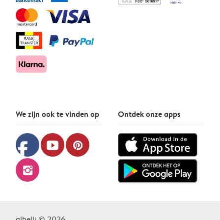
We zijn ook te vinden op
Ontdek onze apps
facebook
youtube
pinterest
instagram
albelli © 2026