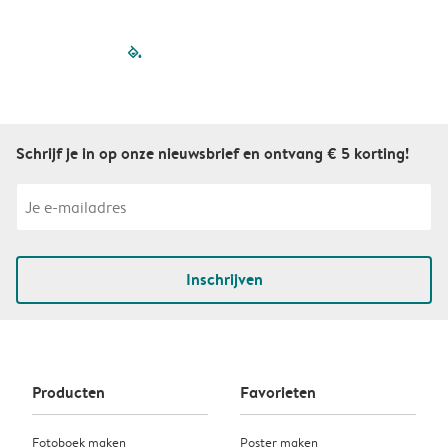
filled-pagination
outlined-paginatio
outlined-paginat
outlined-pagin
outlined-pag
outlined-p
Schrijf je in op onze nieuwsbrief en ontvang € 5 korting!
Inschrijven
Producten
Favorieten
Fotoboek maken
Poster maken