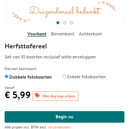
Voorkant
Binnenkant
Achterkant
Herfsttafereel
Set van 10 kaarten inclusief witte enveloppen
Kies een kaartsoort:
Dubbele fotokaarten
Enkele fotokaarten
Vanaf
€ 5,99
offers
Elke dag lage prijzen
Begin nu
Alle prijzen incl. BTW excl.
verzendkosten