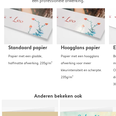
een professionele afwerking.
Standaard papier
Hoogglans papier
E
Papier met een gladde,
Papier met een hoogglans
B
halfmatte afwerking. 235g/m²
afwerking voor meer
m
kleurintensiteit en scherpte.
O
235g/m²
d
3
Anderen bekeken ook