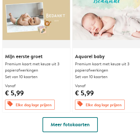
Mijn eerste groet
Aquarel baby
Premium kaart met keuze uit 3
Premium kaart met keuze uit 3
papierafwerkingen
papierafwerkingen
Set van 10 kaarten
Set van 10 kaarten
Vanaf
Vanaf
€ 5,99
€ 5,99
offers
offers
Elke dag lage prijzen
Elke dag lage prijzen
Meer fotokaarten