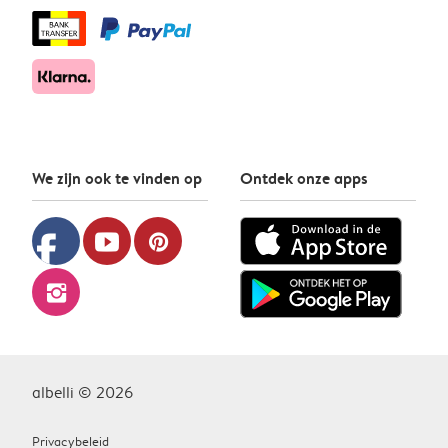
We zijn ook te vinden op
Ontdek onze apps
facebook
youtube
pinterest
instagram
albelli © 2026
Privacybeleid