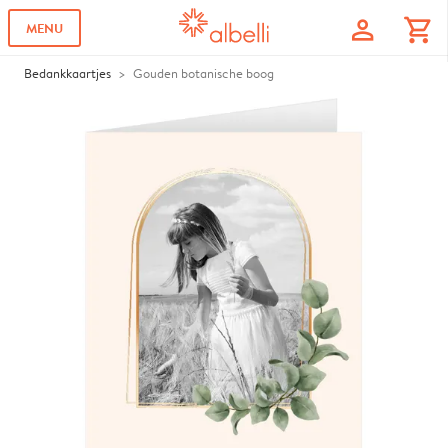
profile
shopping_cart
MENU
Bedankkaartjes
Gouden botanische boog