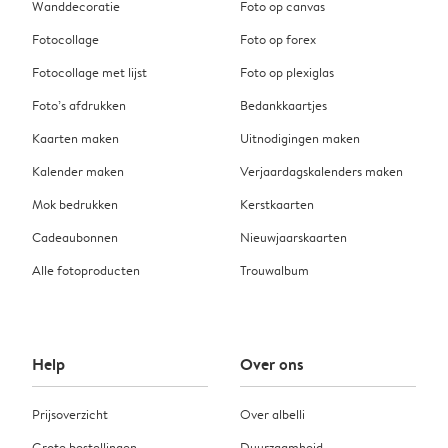
Wanddecoratie
Foto op canvas
Fotocollage
Foto op forex
Fotocollage met lijst
Foto op plexiglas
Foto’s afdrukken
Bedankkaartjes
Kaarten maken
Uitnodigingen maken
Kalender maken
Verjaardagskalenders maken
Mok bedrukken
Kerstkaarten
Cadeaubonnen
Nieuwjaarskaarten
Alle fotoproducten
Trouwalbum
Help
Over ons
Prijsoverzicht
Over albelli
Grote bestellingen
Duurzaamheid