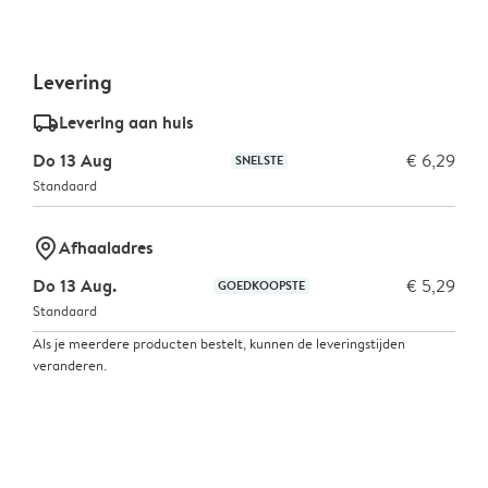
Levering
delivery_standard_v2
Levering aan huis
Do 13 Aug
€ 6,29
SNELSTE
Standaard
marker-pin
Afhaaladres
Do 13 Aug.
€ 5,29
GOEDKOOPSTE
Standaard
Als je meerdere producten bestelt, kunnen de leveringstijden
veranderen.