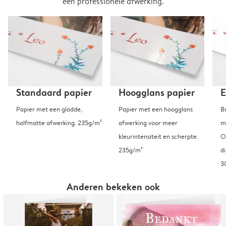
een professionele afwerking.
Standaard papier
Hoogglans papier
E
Papier met een gladde,
Papier met een hoogglans
B
halfmatte afwerking. 235g/m²
afwerking voor meer
m
kleurintensiteit en scherpte.
O
235g/m²
d
3
Anderen bekeken ook