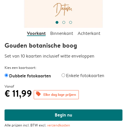
Voorkant
Binnenkant
Achterkant
Gouden botanische boog
Set van 10 kaarten inclusief witte enveloppen
Kies een kaartsoort:
Dubbele fotokaarten
Enkele fotokaarten
Vanaf
€ 11,99
offers
Elke dag lage prijzen
Begin nu
Alle prijzen incl. BTW excl.
verzendkosten