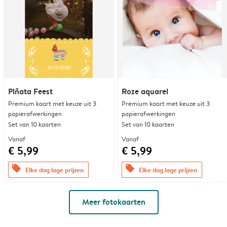
Piñata Feest
Roze aquarel
Premium kaart met keuze uit 3
Premium kaart met keuze uit 3
papierafwerkingen
papierafwerkingen
Set van 10 kaarten
Set van 10 kaarten
Vanaf
Vanaf
€ 5,99
€ 5,99
offers
offers
Elke dag lage prijzen
Elke dag lage prijzen
Meer fotokaarten