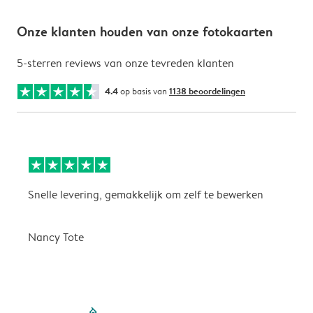
Onze klanten houden van onze fotokaarten
5-sterren reviews van onze tevreden klanten
4.4
op basis van
1138 beoordelingen
Snelle levering, gemakkelijk om zelf te bewerken
D
i
Nancy Tote
filled-pagination
outlined-paginatio
outlined-paginat
outlined-pagin
outlined-pag
outlined-p