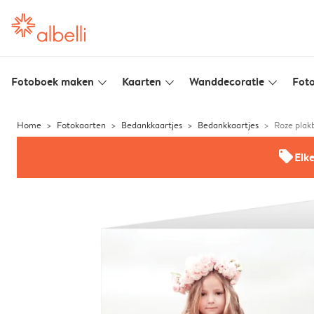
Fotoboek maken
Kaarten
Wanddecoratie
Foto
slim_arrow_down
slim_arrow_down
slim_arrow_down
Home
Fotokaarten
Bedankkaartjes
Bedankkaartjes
Roze plak
offers
Elk