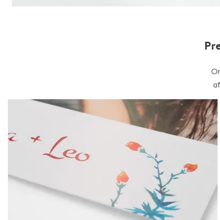
Pr
On
a