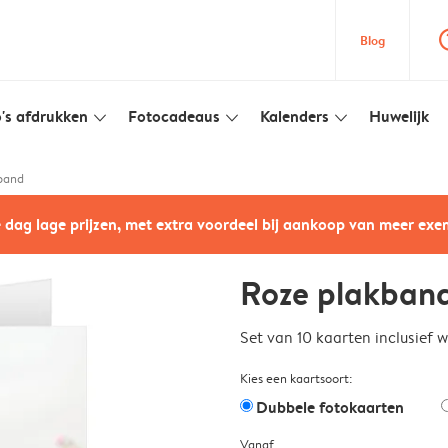
question
Blog
's afdrukken
Fotocadeaus
Kalenders
Huwelijk
slim_arrow_down
slim_arrow_down
slim_arrow_down
band
e dag lage prijzen, met extra voordeel bij aankoop van meer ex
Roze plakban
Set van 10 kaarten inclusief 
Kies een kaartsoort:
Dubbele fotokaarten
Vanaf