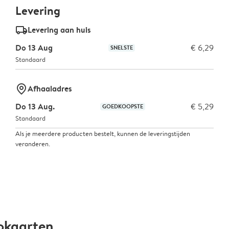
Levering
delivery_standard_v2
Levering aan huis
Do 13 Aug
€ 6,29
SNELSTE
Standaard
marker-pin
Afhaaladres
Do 13 Aug.
€ 5,29
GOEDKOOPSTE
Standaard
Als je meerdere producten bestelt, kunnen de leveringstijden
veranderen.
okaarten