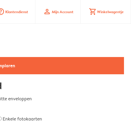
_mark_circle
profile
shopping_cart
Klantendienst
Mijn Account
Winkelwagentje
emplaren
d
witte enveloppen
Enkele fotokaarten