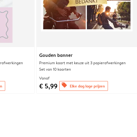
Gouden banner
erafwerkingen
Premium kaart met keuze uit 3 papierafwerkingen
Set van 10 kaarten
Vanaf
€ 5,99
offers
en
Elke dag lage prijzen