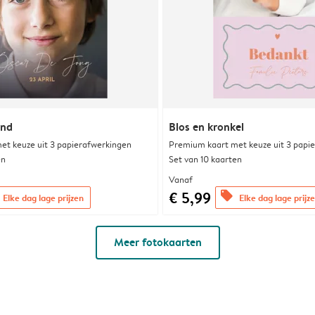
jnd
Blos en kronkel
et keuze uit 3 papierafwerkingen
Premium kaart met keuze uit 3 papi
en
Set van 10 kaarten
Vanaf
€ 5,99
offers
Elke dag lage prijzen
Elke dag lage prijz
Meer fotokaarten