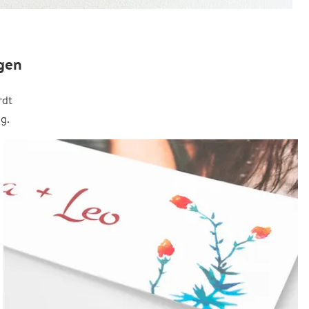
gen
rdt
g.