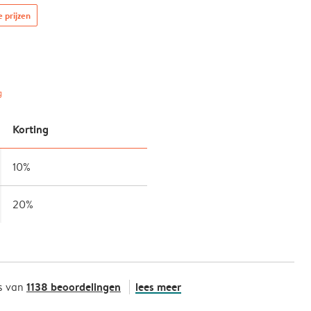
e prijzen
g
Korting
10%
20%
1138 beoordelingen
lees meer
s van