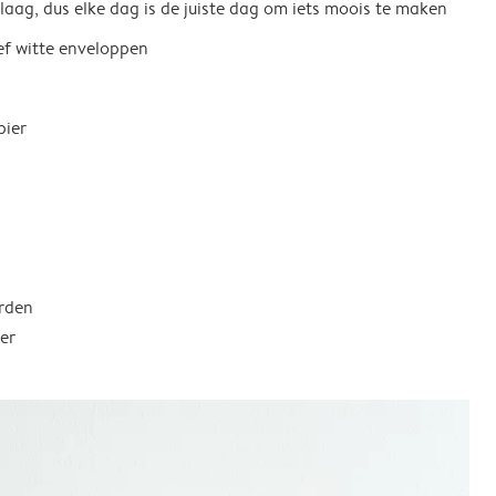
 laag, dus elke dag is de juiste dag om iets moois te maken
ief witte enveloppen
pier
rden
er