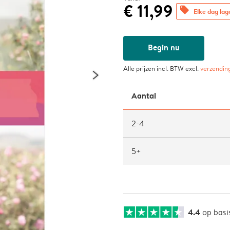
€ 11,99
offers
Elke dag lag
Begin nu
Alle prijzen incl. BTW excl.
verzendin
Aantal
2-4
5+
4.4
op basi