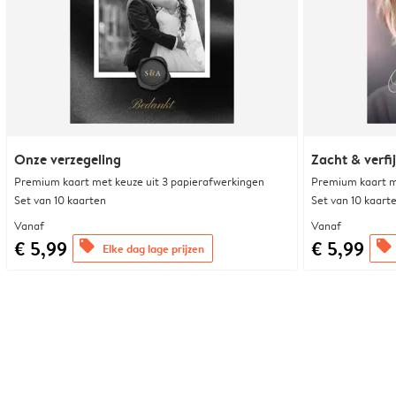
Onze verzegeling
Zacht & verfi
Premium kaart met keuze uit 3 papierafwerkingen
Premium kaart m
Set van 10 kaarten
Set van 10 kaart
Vanaf
Vanaf
€ 5,99
€ 5,99
offers
offers
Elke dag lage prijzen