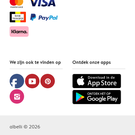
We zijn ook te vinden op
Ontdek onze apps
facebook
youtube
pinterest
instagram
albelli © 2026