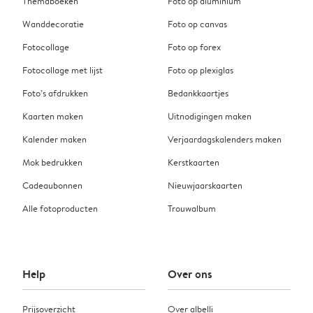
Themaboeken
Foto op aluminium
Wanddecoratie
Foto op canvas
Fotocollage
Foto op forex
Fotocollage met lijst
Foto op plexiglas
Foto’s afdrukken
Bedankkaartjes
Kaarten maken
Uitnodigingen maken
Kalender maken
Verjaardagskalenders maken
Mok bedrukken
Kerstkaarten
Cadeaubonnen
Nieuwjaarskaarten
Alle fotoproducten
Trouwalbum
Help
Over ons
Prijsoverzicht
Over albelli