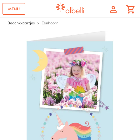
profile
shopping_cart
MENU
Bedankkaartjes
Eenhoorn