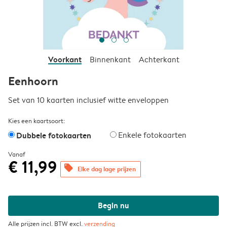
Voorkant
Binnenkant
Achterkant
Eenhoorn
Set van 10 kaarten inclusief witte enveloppen
Kies een kaartsoort:
Dubbele fotokaarten
Enkele fotokaarten
Vanaf
€ 11,99
offers
Elke dag lage prijzen
Begin nu
Alle prijzen incl. BTW excl.
verzending