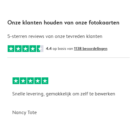
Onze klanten houden van onze fotokaarten
5-sterren reviews van onze tevreden klanten
4.4
op basis van
1138 beoordelingen
Snelle levering, gemakkelijk om zelf te bewerken
D
i
Nancy Tote