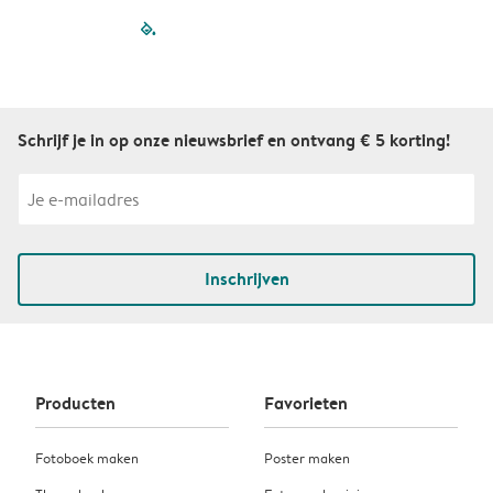
filled-pagination
outlined-paginatio
outlined-paginat
outlined-pagin
outlined-pag
outlined-p
Schrijf je in op onze nieuwsbrief en ontvang € 5 korting!
Inschrijven
Producten
Favorieten
Fotoboek maken
Poster maken