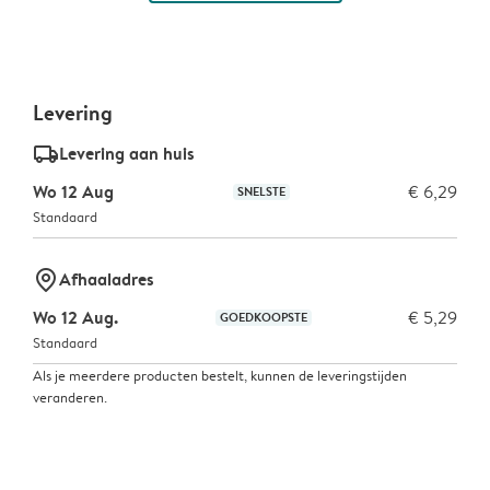
Levering
delivery_standard_v2
Levering aan huis
Wo 12 Aug
€ 6,29
SNELSTE
Standaard
marker-pin
Afhaaladres
Wo 12 Aug.
€ 5,29
GOEDKOOPSTE
Standaard
Als je meerdere producten bestelt, kunnen de leveringstijden
veranderen.