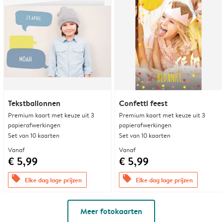
Tekstballonnen
Confetti feest
Premium kaart met keuze uit 3
Premium kaart met keuze uit 3
papierafwerkingen
papierafwerkingen
Set van 10 kaarten
Set van 10 kaarten
Vanaf
Vanaf
€ 5,99
€ 5,99
offers
offers
Elke dag lage prijzen
Elke dag lage prijzen
Meer fotokaarten