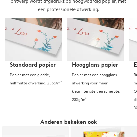
ontwerp wordt afgedrukt op hoogwaardig papier, met
een professionele afwerking.
Standaard papier
Hoogglans papier
E
Papier met een gladde,
Papier met een hoogglans
B
halfmatte afwerking. 235g/m²
afwerking voor meer
m
kleurintensiteit en scherpte.
O
235g/m²
d
3
Anderen bekeken ook