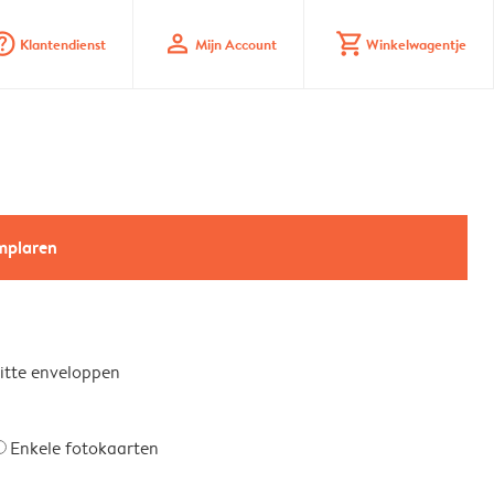
_mark_circle
profile
shopping_cart
Klantendienst
Mijn Account
Winkelwagentje
emplaren
witte enveloppen
Enkele fotokaarten