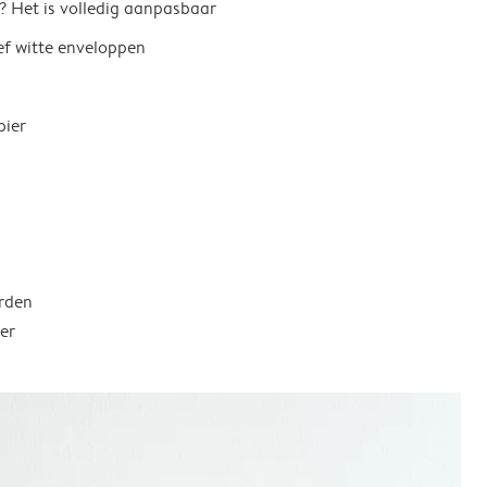
? Het is volledig aanpasbaar
ief witte enveloppen
pier
rden
er