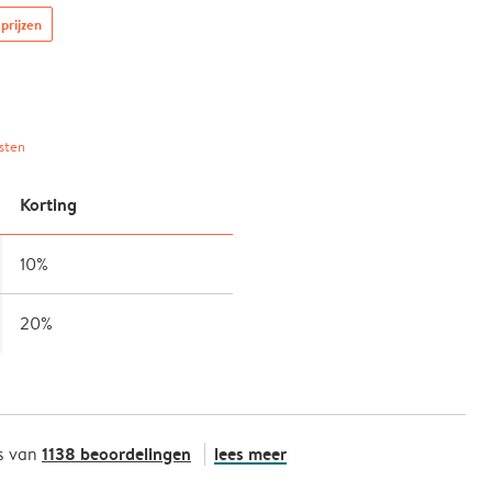
prijzen
sten
Korting
10%
20%
1138 beoordelingen
lees meer
s van