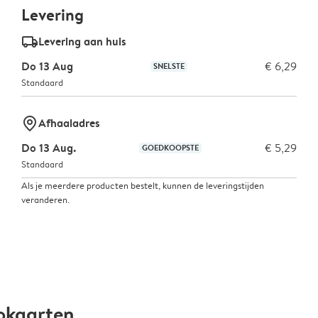
Levering
delivery_standard_v2
Levering aan huis
Do 13 Aug
€ 6,29
SNELSTE
Standaard
marker-pin
Afhaaladres
Do 13 Aug.
€ 5,29
GOEDKOOPSTE
Standaard
Als je meerdere producten bestelt, kunnen de leveringstijden
veranderen.
okaarten