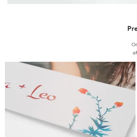
Pr
On
a