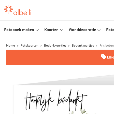
Fotoboek maken
Kaarten
Wanddecoratie
Foto
slim_arrow_down
slim_arrow_down
slim_arrow_down
Home
Fotokaarten
Bedankkaartjes
Bedankkaartjes
Fris botan
offers
Elk