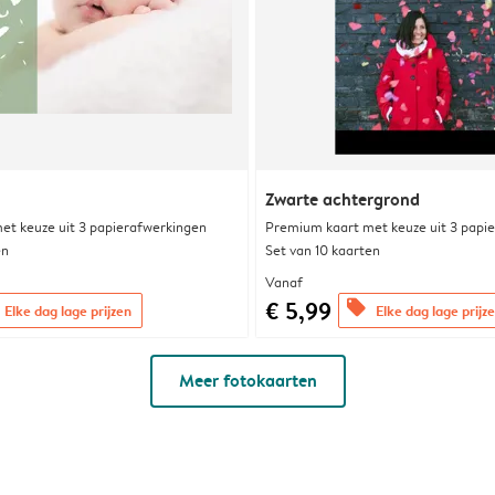
Zwarte achtergrond
et keuze uit 3 papierafwerkingen
Premium kaart met keuze uit 3 papi
en
Set van 10 kaarten
Vanaf
€ 5,99
offers
Elke dag lage prijzen
Elke dag lage prijz
Meer fotokaarten