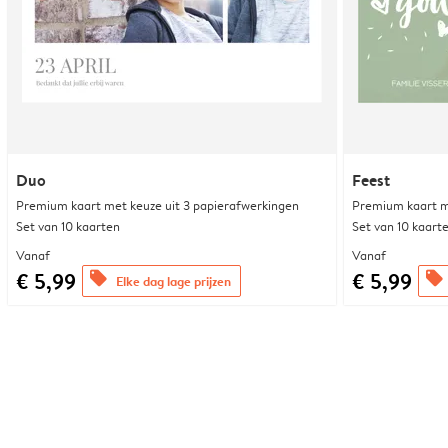
Duo
Feest
Premium kaart met keuze uit 3 papierafwerkingen
Premium kaart m
Set van 10 kaarten
Set van 10 kaart
Vanaf
Vanaf
€ 5,99
€ 5,99
offers
offers
Elke dag lage prijzen