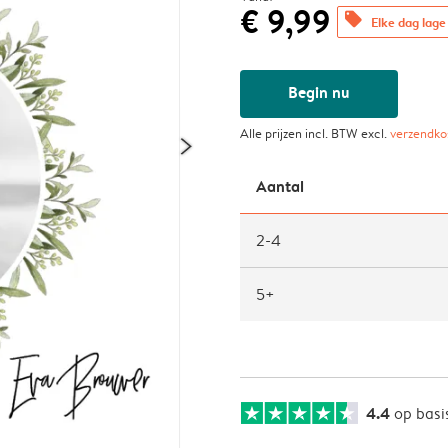
€ 9,99
offers
Elke dag lage 
Begin nu
Alle prijzen incl. BTW excl.
verzendko
Aantal
2-4
5+
4.4
op basi