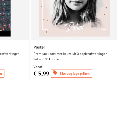
Pastel
erafwerkingen
Premium kaart met keuze uit 3 papierafwerkingen
Set van 10 kaarten
Vanaf
€ 5,99
offers
en
Elke dag lage prijzen