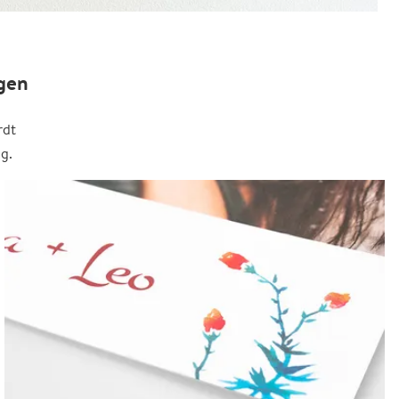
gen
rdt
g.