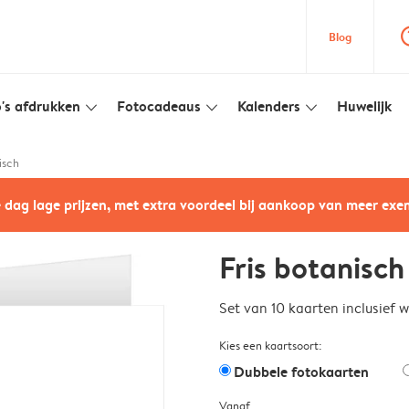
question
Blog
's afdrukken
Fotocadeaus
Kalenders
Huwelijk
slim_arrow_down
slim_arrow_down
slim_arrow_down
isch
e dag lage prijzen, met extra voordeel bij aankoop van meer ex
Fris botanisch
Set van 10 kaarten inclusief 
Kies een kaartsoort:
Dubbele fotokaarten
Vanaf