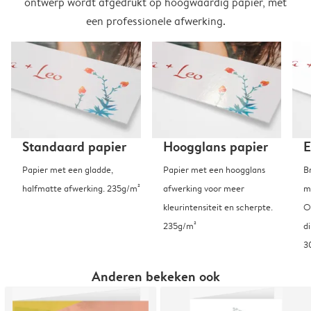
ontwerp wordt afgedrukt op hoogwaardig papier, met
een professionele afwerking.
Standaard papier
Hoogglans papier
E
Papier met een gladde,
Papier met een hoogglans
B
halfmatte afwerking. 235g/m²
afwerking voor meer
m
kleurintensiteit en scherpte.
O
235g/m²
d
3
Anderen bekeken ook