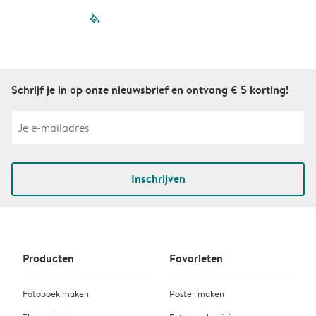
filled-pagination
outlined-paginatio
outlined-paginat
outlined-pagin
outlined-pag
outlined-p
Schrijf je in op onze nieuwsbrief en ontvang € 5 korting!
Inschrijven
Producten
Favorieten
Fotoboek maken
Poster maken