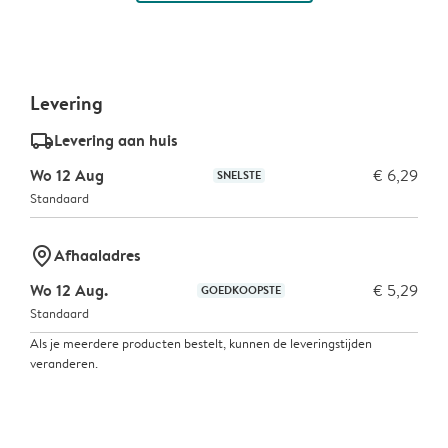
Levering
delivery_standard_v2
Levering aan huis
Wo 12 Aug
€ 6,29
SNELSTE
Standaard
marker-pin
Afhaaladres
Wo 12 Aug.
€ 5,29
GOEDKOOPSTE
Standaard
Als je meerdere producten bestelt, kunnen de leveringstijden
veranderen.