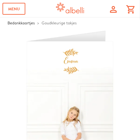
profile
shopping_cart
MENU
Bedankkaartjes
Goudkleurige takjes