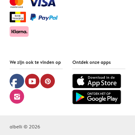
We zijn ook te vinden op
Ontdek onze apps
facebook
youtube
pinterest
instagram
albelli © 2026