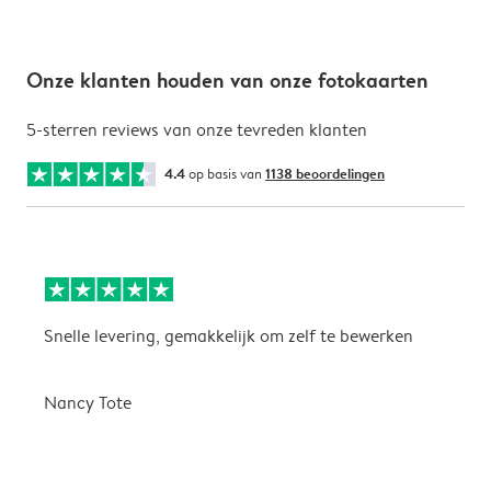
Onze klanten houden van onze fotokaarten
5-sterren reviews van onze tevreden klanten
4.4
op basis van
1138 beoordelingen
Snelle levering, gemakkelijk om zelf te bewerken
D
i
Nancy Tote