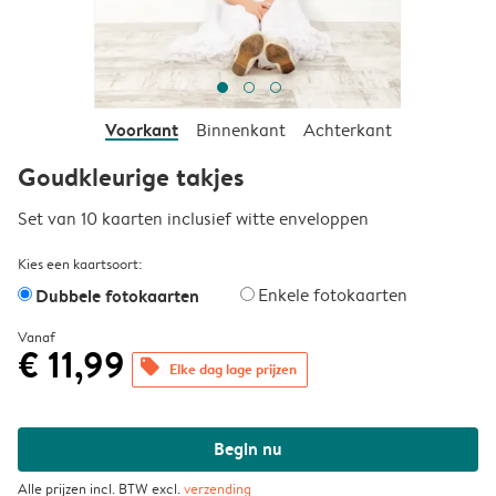
Voorkant
Binnenkant
Achterkant
Goudkleurige takjes
Set van 10 kaarten inclusief witte enveloppen
Kies een kaartsoort:
Dubbele fotokaarten
Enkele fotokaarten
Vanaf
€ 11,99
offers
Elke dag lage prijzen
Begin nu
Alle prijzen incl. BTW excl.
verzending