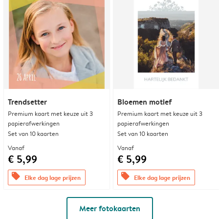
Trendsetter
Bloemen motief
Premium kaart met keuze uit 3
Premium kaart met keuze uit 3
papierafwerkingen
papierafwerkingen
Set van 10 kaarten
Set van 10 kaarten
Vanaf
Vanaf
€ 5,99
€ 5,99
offers
offers
Elke dag lage prijzen
Elke dag lage prijzen
Meer fotokaarten