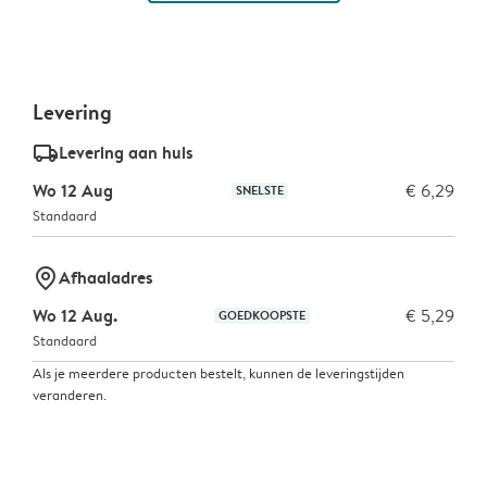
Levering
delivery_standard_v2
Levering aan huis
Wo 12 Aug
€ 6,29
SNELSTE
Standaard
marker-pin
Afhaaladres
Wo 12 Aug.
€ 5,29
GOEDKOOPSTE
Standaard
Als je meerdere producten bestelt, kunnen de leveringstijden
veranderen.