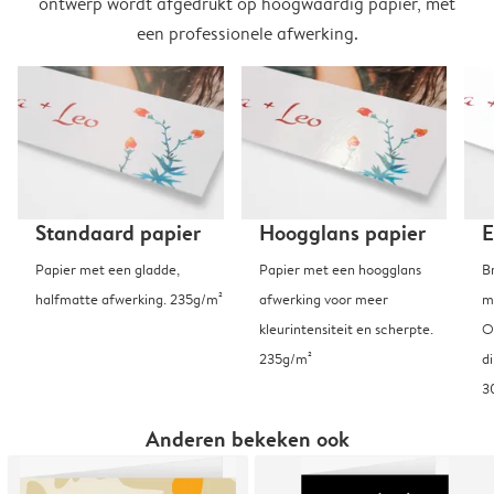
ontwerp wordt afgedrukt op hoogwaardig papier, met
een professionele afwerking.
Standaard papier
Hoogglans papier
E
Papier met een gladde,
Papier met een hoogglans
B
halfmatte afwerking. 235g/m²
afwerking voor meer
m
kleurintensiteit en scherpte.
O
235g/m²
d
3
Anderen bekeken ook