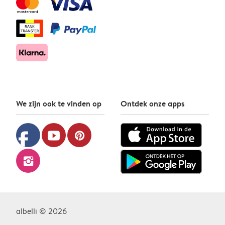
We zijn ook te vinden op
Ontdek onze apps
facebook
youtube
pinterest
instagram
albelli © 2026