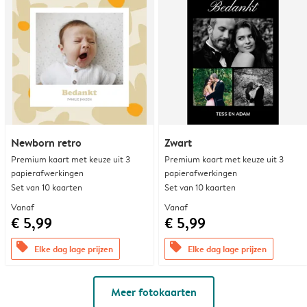
Newborn retro
Zwart
Premium kaart met keuze uit 3
Premium kaart met keuze uit 3
papierafwerkingen
papierafwerkingen
Set van 10 kaarten
Set van 10 kaarten
Vanaf
Vanaf
€ 5,99
€ 5,99
offers
offers
Elke dag lage prijzen
Elke dag lage prijzen
Meer fotokaarten