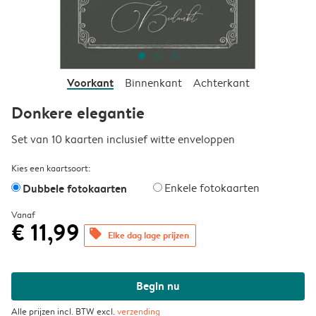
Voorkant
Binnenkant
Achterkant
Donkere elegantie
Set van 10 kaarten inclusief witte enveloppen
Kies een kaartsoort:
Dubbele fotokaarten
Enkele fotokaarten
Vanaf
€ 11,99
offers
Elke dag lage prijzen
Begin nu
Alle prijzen incl. BTW excl.
verzending