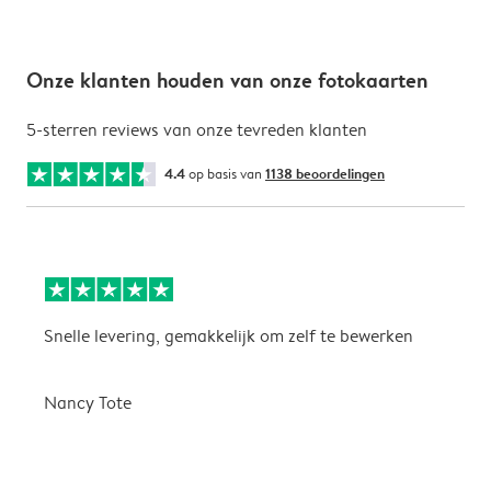
Onze klanten houden van onze fotokaarten
5-sterren reviews van onze tevreden klanten
4.4
op basis van
1138 beoordelingen
Snelle levering, gemakkelijk om zelf te bewerken
D
i
Nancy Tote