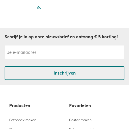
filled-pagination
outlined-paginatio
outlined-paginat
outlined-pagin
outlined-pag
outlined-p
Schrijf je in op onze nieuwsbrief en ontvang € 5 korting!
Inschrijven
Producten
Favorieten
Fotoboek maken
Poster maken