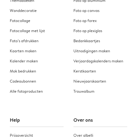
Themaboeken
Foto op aluminium
Wanddecoratie
Foto op canvas
Fotocollage
Foto op forex
Fotocollage met lijst
Foto op plexiglas
Foto’s afdrukken
Bedankkaartjes
Kaarten maken
Uitnodigingen maken
Kalender maken
Verjaardagskalenders maken
Mok bedrukken
Kerstkaarten
Cadeaubonnen
Nieuwjaarskaarten
Alle fotoproducten
Trouwalbum
Help
Over ons
Prijsoverzicht
Over albelli