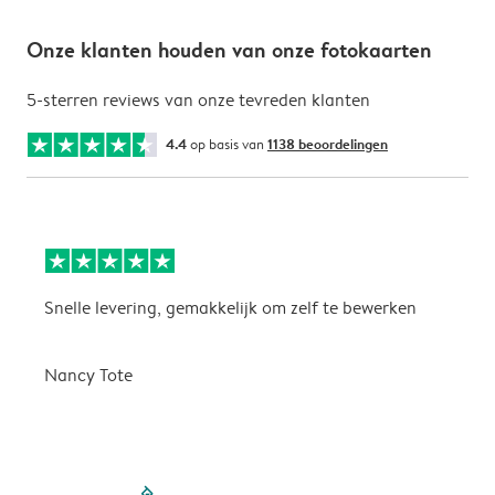
Onze klanten houden van onze fotokaarten
5-sterren reviews van onze tevreden klanten
4.4
op basis van
1138 beoordelingen
Snelle levering, gemakkelijk om zelf te bewerken
D
i
Nancy Tote
filled-pagination
outlined-paginatio
outlined-paginat
outlined-pagin
outlined-pag
outlined-p