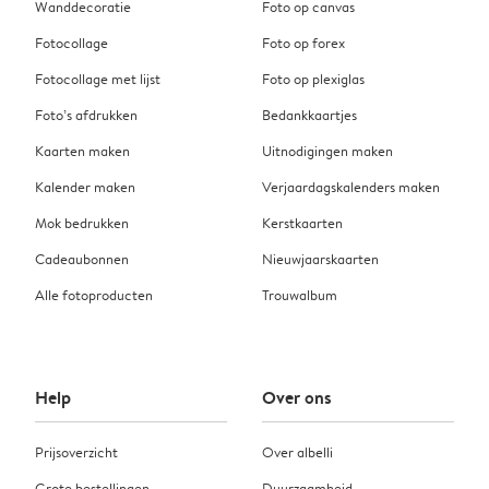
Wanddecoratie
Foto op canvas
Fotocollage
Foto op forex
Fotocollage met lijst
Foto op plexiglas
Foto’s afdrukken
Bedankkaartjes
Kaarten maken
Uitnodigingen maken
Kalender maken
Verjaardagskalenders maken
Mok bedrukken
Kerstkaarten
Cadeaubonnen
Nieuwjaarskaarten
Alle fotoproducten
Trouwalbum
Help
Over ons
Prijsoverzicht
Over albelli
Grote bestellingen
Duurzaamheid