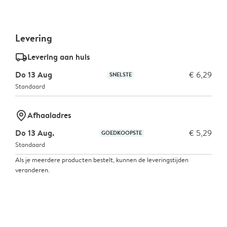
Levering
delivery_standard_v2
Levering aan huis
Do 13 Aug
€ 6,29
SNELSTE
Standaard
marker-pin
Afhaaladres
Do 13 Aug.
€ 5,29
GOEDKOOPSTE
Standaard
Als je meerdere producten bestelt, kunnen de leveringstijden
veranderen.