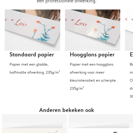
een professionele afwerking.
Standaard papier
Hoogglans papier
E
Papier met een gladde,
Papier met een hoogglans
B
halfmatte afwerking. 235g/m²
afwerking voor meer
m
kleurintensiteit en scherpte.
O
235g/m²
d
3
Anderen bekeken ook