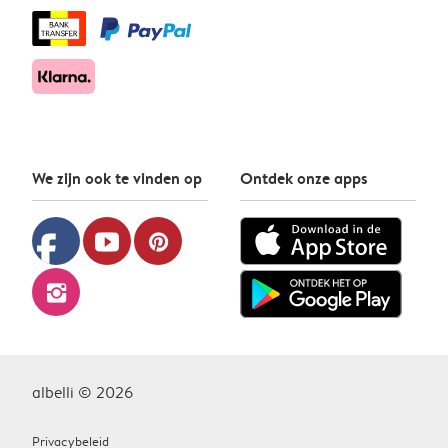
We zijn ook te vinden op
Ontdek onze apps
facebook
youtube
pinterest
instagram
albelli © 2026
Privacybeleid