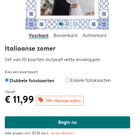
Voorkant
Binnenkant
Achterkant
Italiaanse zomer
Set van 10 kaarten inclusief witte enveloppen
Kies een kaartsoort:
Dubbele fotokaarten
Enkele fotokaarten
Vanaf
€ 11,99
offers
Elke dag lage prijzen
Begin nu
Alle prijzen incl. BTW excl.
verzendkosten