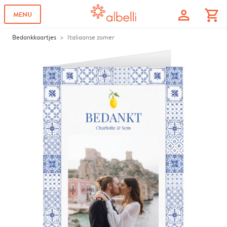
profile
shopping_cart
MENU
Bedankkaartjes
Italiaanse zomer