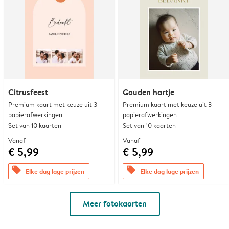
Citrusfeest
Gouden hartje
Premium kaart met keuze uit 3
Premium kaart met keuze uit 3
papierafwerkingen
papierafwerkingen
Set van 10 kaarten
Set van 10 kaarten
Vanaf
Vanaf
€ 5,99
€ 5,99
offers
offers
Elke dag lage prijzen
Elke dag lage prijzen
Meer fotokaarten