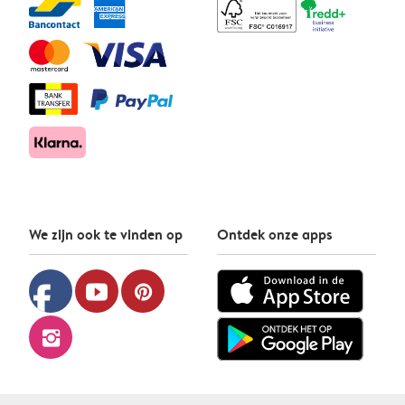
We zijn ook te vinden op
Ontdek onze apps
facebook
youtube
pinterest
instagram