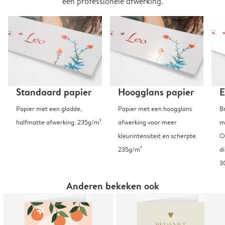
een professionele afwerking.
Standaard papier
Hoogglans papier
E
Papier met een gladde,
Papier met een hoogglans
B
halfmatte afwerking. 235g/m²
afwerking voor meer
m
kleurintensiteit en scherpte.
O
235g/m²
d
3
Anderen bekeken ook