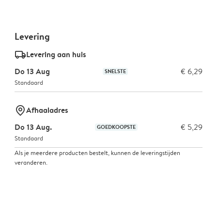
Levering
delivery_standard_v2
Levering aan huis
Do 13 Aug
€ 6,29
SNELSTE
Standaard
marker-pin
Afhaaladres
Do 13 Aug.
€ 5,29
GOEDKOOPSTE
Standaard
Als je meerdere producten bestelt, kunnen de leveringstijden
veranderen.