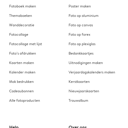
Fotoboek maken
Poster maken
Themaboeken
Foto op aluminium
Wanddecoratie
Foto op canvas
Fotocollage
Foto op forex
Fotocollage met lijst
Foto op plexiglas
Foto’s afdrukken
Bedankkaartjes
Kaarten maken
Uitnodigingen maken
Kalender maken
Verjaardagskalenders maken
Mok bedrukken
Kerstkaarten
Cadeaubonnen
Nieuwjaarskaarten
Alle fotoproducten
Trouwalbum
Help
Over ons