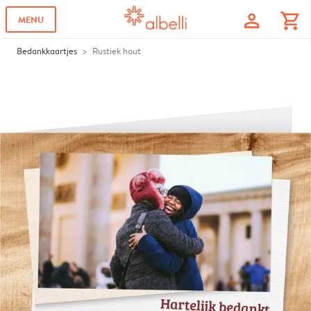
profile
shopping_cart
MENU
Bedankkaartjes
Rustiek hout