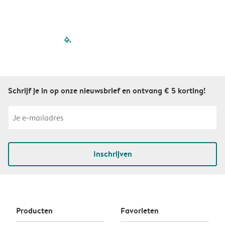
filled-pagination
outlined-paginatio
outlined-paginat
outlined-pagin
outlined-pag
outlined-p
Schrijf je in op onze nieuwsbrief en ontvang € 5 korting!
Inschrijven
Producten
Favorieten