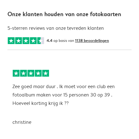
Onze klanten houden van onze fotokaarten
5-sterren reviews van onze tevreden klanten
4.4
op basis van
1138 beoordelingen
Zee goed maar duur . Ik moet voor een club een
M
fotoalbum maken voor 15 personen 30 op 39 .
k
Hoeveel korting krijg ik ??
b
christine
J