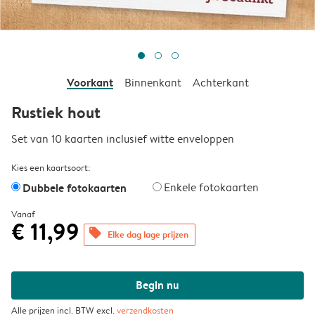
Voorkant
Binnenkant
Achterkant
Rustiek hout
Set van 10 kaarten inclusief witte enveloppen
Kies een kaartsoort:
Dubbele fotokaarten
Enkele fotokaarten
Vanaf
€ 11,99
offers
Elke dag lage prijzen
Begin nu
Alle prijzen incl. BTW excl.
verzendkosten