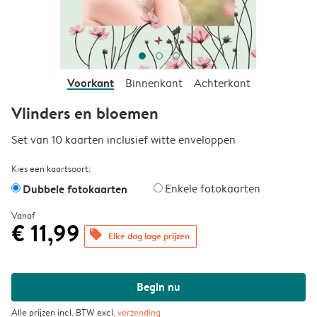
Voorkant
Binnenkant
Achterkant
Vlinders en bloemen
Set van 10 kaarten inclusief witte enveloppen
Kies een kaartsoort:
Dubbele fotokaarten
Enkele fotokaarten
Vanaf
€ 11,99
offers
Elke dag lage prijzen
Begin nu
Alle prijzen incl. BTW excl.
verzending