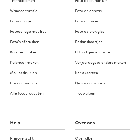
Themaboeken
Foto op aluminium
Wanddecoratie
Foto op canvas
Fotocollage
Foto op forex
Fotocollage met lijst
Foto op plexiglas
Foto’s afdrukken
Bedankkaartjes
Kaarten maken
Uitnodigingen maken
Kalender maken
Verjaardagskalenders maken
Mok bedrukken
Kerstkaarten
Cadeaubonnen
Nieuwjaarskaarten
Alle fotoproducten
Trouwalbum
Help
Over ons
Prijsoverzicht
Over albelli