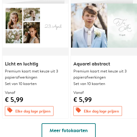
Licht en luchtig
Aquarel abstract
Premium kaart met keuze uit 3
Premium kaart met keuze uit 3
papierafwerkingen
papierafwerkingen
Set van 10 kaarten
Set van 10 kaarten
Vanaf
Vanaf
€ 5,99
€ 5,99
offers
offers
Elke dag lage prijzen
Elke dag lage prijzen
Meer fotokaarten