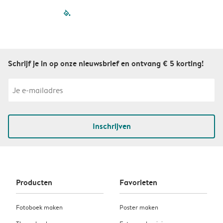
filled-pagination
outlined-paginatio
outlined-paginat
outlined-pagin
outlined-pag
outlined-p
Schrijf je in op onze nieuwsbrief en ontvang € 5 korting!
Inschrijven
Producten
Favorieten
Fotoboek maken
Poster maken