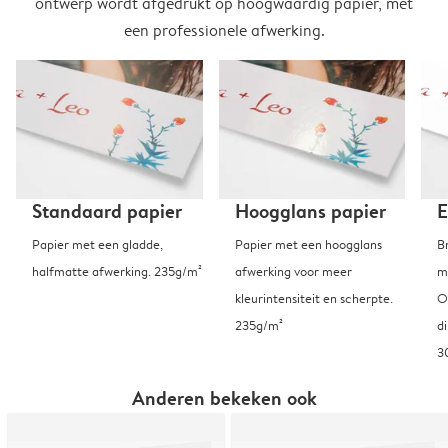
ontwerp wordt afgedrukt op hoogwaardig papier, met
een professionele afwerking.
Standaard papier
Hoogglans papier
E
Papier met een gladde,
Papier met een hoogglans
B
halfmatte afwerking. 235g/m²
afwerking voor meer
m
kleurintensiteit en scherpte.
O
235g/m²
d
3
Anderen bekeken ook