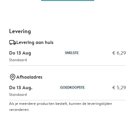
Levering
delivery_standard_v2
Levering aan huis
Do 13 Aug
€ 6,29
SNELSTE
Standaard
marker-pin
Afhaaladres
Do 13 Aug.
€ 5,29
GOEDKOOPSTE
Standaard
Als je meerdere producten bestelt, kunnen de leveringstijden
veranderen.