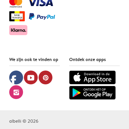
We zijn ook te vinden op
Ontdek onze apps
facebook
youtube
pinterest
instagram
albelli © 2026