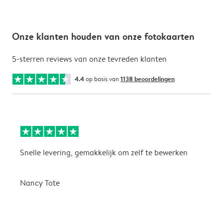
Onze klanten houden van onze fotokaarten
5-sterren reviews van onze tevreden klanten
4.4
op basis van
1138 beoordelingen
Snelle levering, gemakkelijk om zelf te bewerken
D
i
Nancy Tote