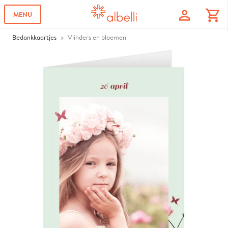
profile
shopping_cart
MENU
Bedankkaartjes
Vlinders en bloemen