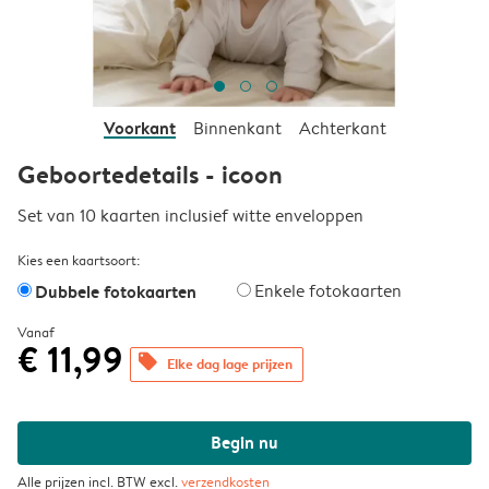
Voorkant
Binnenkant
Achterkant
Geboortedetails - icoon
Set van 10 kaarten inclusief witte enveloppen
Kies een kaartsoort:
Dubbele fotokaarten
Enkele fotokaarten
Vanaf
€ 11,99
offers
Elke dag lage prijzen
Begin nu
Alle prijzen incl. BTW excl.
verzendkosten