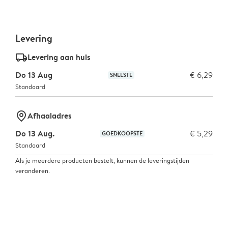
Levering
delivery_standard_v2
Levering aan huis
Do 13 Aug
€ 6,29
SNELSTE
Standaard
marker-pin
Afhaaladres
Do 13 Aug.
€ 5,29
GOEDKOOPSTE
Standaard
Als je meerdere producten bestelt, kunnen de leveringstijden
veranderen.