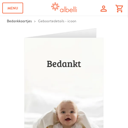
profile
shopping_cart
MENU
Bedankkaartjes
Geboortedetails - icoon