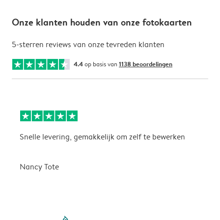
Onze klanten houden van onze fotokaarten
5-sterren reviews van onze tevreden klanten
4.4
op basis van
1138 beoordelingen
Snelle levering, gemakkelijk om zelf te bewerken
D
i
Nancy Tote
filled-pagination
outlined-paginatio
outlined-paginat
outlined-pagin
outlined-pag
outlined-p