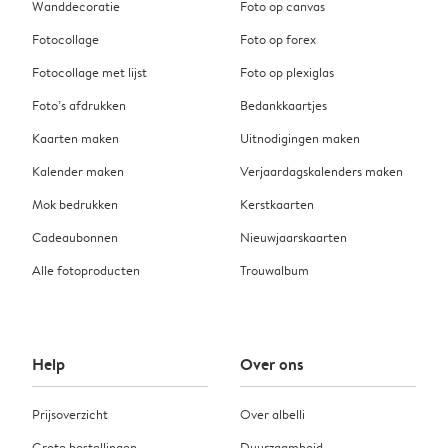
Wanddecoratie
Foto op canvas
Fotocollage
Foto op forex
Fotocollage met lijst
Foto op plexiglas
Foto’s afdrukken
Bedankkaartjes
Kaarten maken
Uitnodigingen maken
Kalender maken
Verjaardagskalenders maken
Mok bedrukken
Kerstkaarten
Cadeaubonnen
Nieuwjaarskaarten
Alle fotoproducten
Trouwalbum
Help
Over ons
Prijsoverzicht
Over albelli
Grote bestellingen
Duurzaamheid