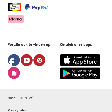
We zijn ook te vinden op
Ontdek onze apps
facebook
youtube
pinterest
instagram
albelli © 2026
Privacybeleid