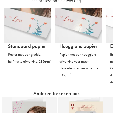
een professionele afwerking.
Standaard papier
Hoogglans papier
E
Papier met een gladde,
Papier met een hoogglans
B
halfmatte afwerking. 235g/m²
afwerking voor meer
m
kleurintensiteit en scherpte.
O
235g/m²
d
3
Anderen bekeken ook