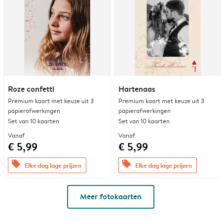
Roze confetti
Hartenaas
Premium kaart met keuze uit 3
Premium kaart met keuze uit 3
papierafwerkingen
papierafwerkingen
Set van 10 kaarten
Set van 10 kaarten
Vanaf
Vanaf
€ 5,99
€ 5,99
offers
offers
Elke dag lage prijzen
Elke dag lage prijzen
Meer fotokaarten