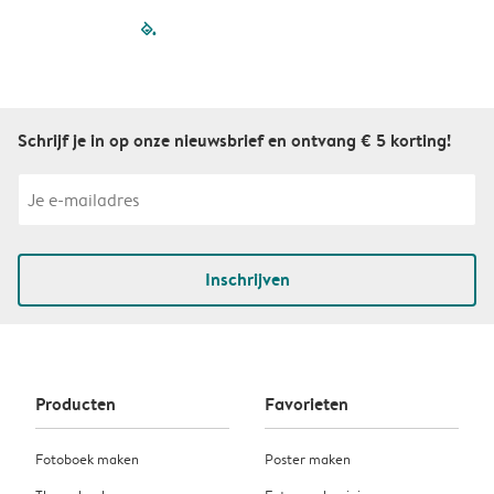
filled-pagination
outlined-paginatio
outlined-paginat
outlined-pagin
outlined-pag
outlined-p
Schrijf je in op onze nieuwsbrief en ontvang € 5 korting!
Inschrijven
Producten
Favorieten
Fotoboek maken
Poster maken