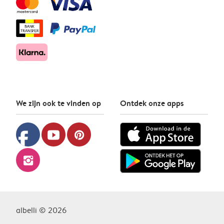
We zijn ook te vinden op
Ontdek onze apps
facebook
youtube
pinterest
instagram
albelli © 2026