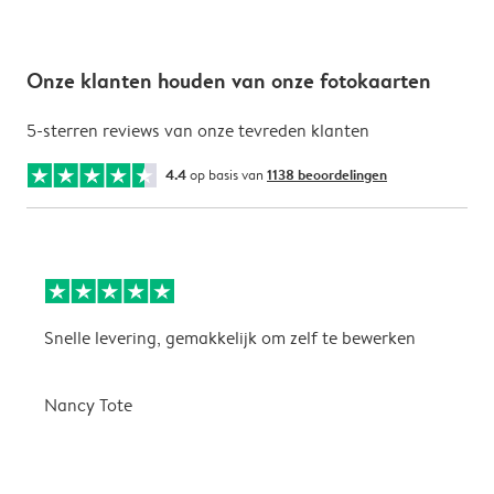
Onze klanten houden van onze fotokaarten
5-sterren reviews van onze tevreden klanten
4.4
op basis van
1138 beoordelingen
Snelle levering, gemakkelijk om zelf te bewerken
D
i
Nancy Tote