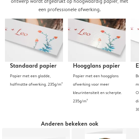
ontwerp wordt afgedrukt op hoogwaardig papier, met
een professionele afwerking.
Standaard papier
Hoogglans papier
E
Papier met een gladde,
Papier met een hoogglans
B
halfmatte afwerking. 235g/m²
afwerking voor meer
m
kleurintensiteit en scherpte.
O
235g/m²
d
3
Anderen bekeken ook