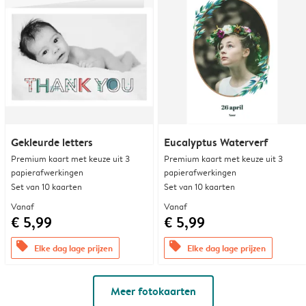
Gekleurde letters
Eucalyptus Waterverf
Premium kaart met keuze uit 3
Premium kaart met keuze uit 3
papierafwerkingen
papierafwerkingen
Set van 10 kaarten
Set van 10 kaarten
Vanaf
Vanaf
€ 5,99
€ 5,99
offers
offers
Elke dag lage prijzen
Elke dag lage prijzen
Meer fotokaarten