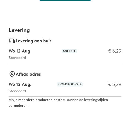
Levering
delivery_standard_v2
Levering aan huis
Wo 12 Aug
€ 6,29
SNELSTE
Standaard
marker-pin
Afhaaladres
Wo 12 Aug.
€ 5,29
GOEDKOOPSTE
Standaard
Als je meerdere producten bestelt, kunnen de leveringstijden
veranderen.