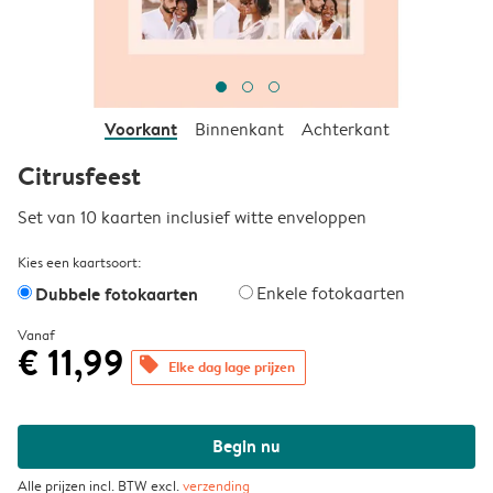
Voorkant
Binnenkant
Achterkant
Citrusfeest
Set van 10 kaarten inclusief witte enveloppen
Kies een kaartsoort:
Dubbele fotokaarten
Enkele fotokaarten
Vanaf
€ 11,99
offers
Elke dag lage prijzen
Begin nu
Alle prijzen incl. BTW excl.
verzending