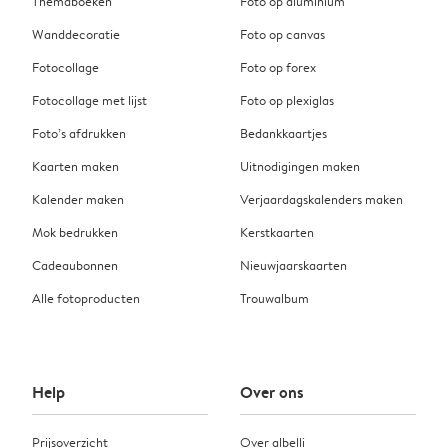
Themaboeken
Foto op aluminium
Wanddecoratie
Foto op canvas
Fotocollage
Foto op forex
Fotocollage met lijst
Foto op plexiglas
Foto’s afdrukken
Bedankkaartjes
Kaarten maken
Uitnodigingen maken
Kalender maken
Verjaardagskalenders maken
Mok bedrukken
Kerstkaarten
Cadeaubonnen
Nieuwjaarskaarten
Alle fotoproducten
Trouwalbum
Help
Over ons
Prijsoverzicht
Over albelli