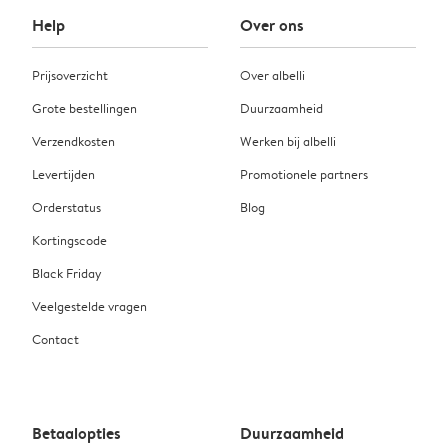
Help
Over ons
Prijsoverzicht
Over albelli
Grote bestellingen
Duurzaamheid
Verzendkosten
Werken bij albelli
Levertijden
Promotionele partners
Orderstatus
Blog
Kortingscode
Black Friday
Veelgestelde vragen
Contact
Betaalopties
Duurzaamheid