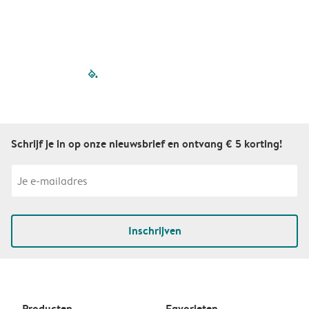
filled-pagination
outlined-paginatio
outlined-paginat
outlined-pagin
outlined-pag
outlined-p
Schrijf je in op onze nieuwsbrief en ontvang € 5 korting!
Inschrijven
Producten
Favorieten