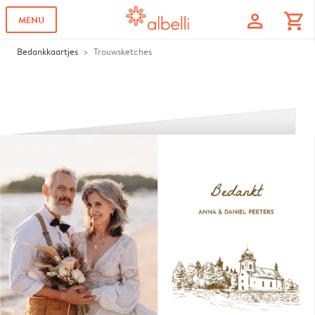
profile
shopping_cart
MENU
Bedankkaartjes
Trouwsketches