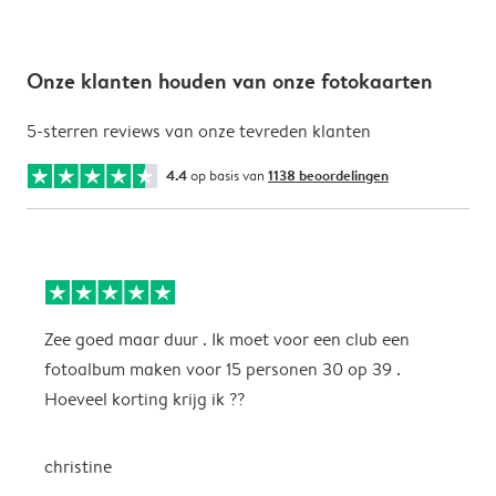
Onze klanten houden van onze fotokaarten
5-sterren reviews van onze tevreden klanten
4.4
op basis van
1138 beoordelingen
Zee goed maar duur . Ik moet voor een club een
M
fotoalbum maken voor 15 personen 30 op 39 .
k
Hoeveel korting krijg ik ??
b
christine
J