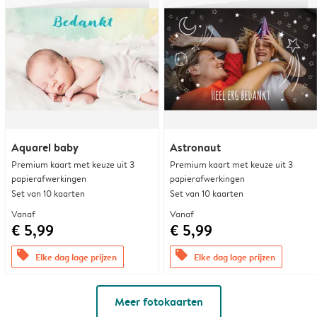
Aquarel baby
Astronaut
Premium kaart met keuze uit 3
Premium kaart met keuze uit 3
papierafwerkingen
papierafwerkingen
Set van 10 kaarten
Set van 10 kaarten
Vanaf
Vanaf
€ 5,99
€ 5,99
offers
offers
Elke dag lage prijzen
Elke dag lage prijzen
Meer fotokaarten