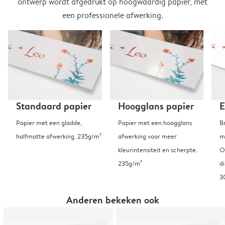
ontwerp wordt afgedrukt op hoogwaardig papier, met
een professionele afwerking.
Standaard papier
Hoogglans papier
E
Papier met een gladde,
Papier met een hoogglans
B
halfmatte afwerking. 235g/m²
afwerking voor meer
m
kleurintensiteit en scherpte.
O
235g/m²
d
3
Anderen bekeken ook