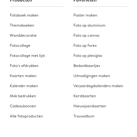
Fotoboek maken
Poster maken
Themaboeken
Foto op aluminium
Wanddecoratie
Foto op canvas
Fotocollage
Foto op forex
Fotocollage met lijst
Foto op plexiglas
Foto’s afdrukken
Bedankkaartjes
Kaarten maken
Uitnodigingen maken
Kalender maken
Verjaardagskalenders maken
Mok bedrukken
Kerstkaarten
Cadeaubonnen
Nieuwjaarskaarten
Alle fotoproducten
Trouwalbum