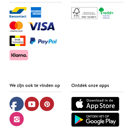
We zijn ook te vinden op
Ontdek onze apps
facebook
youtube
pinterest
instagram