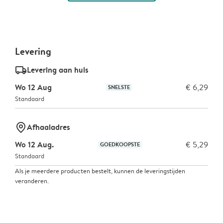
Levering
delivery_standard_v2
Levering aan huis
Wo 12 Aug
€ 6,29
SNELSTE
Standaard
marker-pin
Afhaaladres
Wo 12 Aug.
€ 5,29
GOEDKOOPSTE
Standaard
Als je meerdere producten bestelt, kunnen de leveringstijden
veranderen.