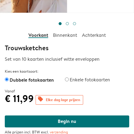
Voorkant
Binnenkant
Achterkant
Trouwsketches
Set van 10 kaarten inclusief witte enveloppen
Kies een kaartsoort:
Dubbele fotokaarten
Enkele fotokaarten
Vanaf
€ 11,99
offers
Elke dag lage prijzen
Begin nu
Alle prijzen incl. BTW excl.
verzending