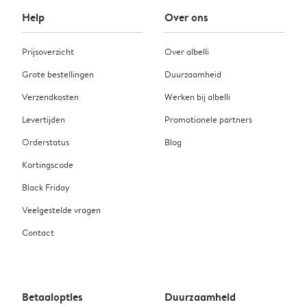
Help
Over ons
Prijsoverzicht
Over albelli
Grote bestellingen
Duurzaamheid
Verzendkosten
Werken bij albelli
Levertijden
Promotionele partners
Orderstatus
Blog
Kortingscode
Black Friday
Veelgestelde vragen
Contact
Betaalopties
Duurzaamheid