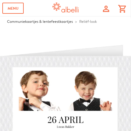
profile
shopping_cart
MENU
Communiekaartjes & lentefeestkaartjes
Reliëf-look