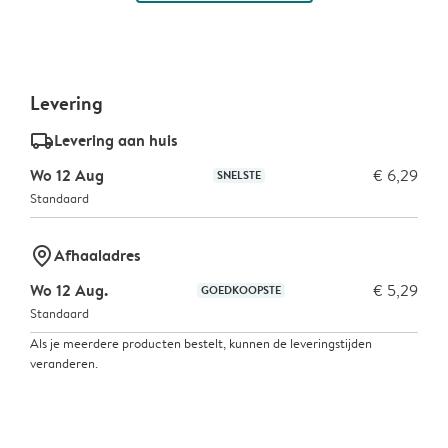
Levering
delivery_standard_v2
Levering aan huis
Wo 12 Aug
€ 6,29
SNELSTE
Standaard
marker-pin
Afhaaladres
Wo 12 Aug.
€ 5,29
GOEDKOOPSTE
Standaard
Als je meerdere producten bestelt, kunnen de leveringstijden
veranderen.