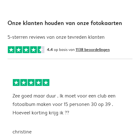
Onze klanten houden van onze fotokaarten
5-sterren reviews van onze tevreden klanten
4.4
op basis van
1138 beoordelingen
Zee goed maar duur . Ik moet voor een club een
M
fotoalbum maken voor 15 personen 30 op 39 .
k
Hoeveel korting krijg ik ??
b
christine
J