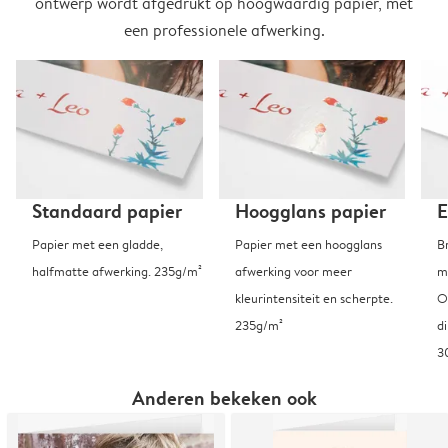
ontwerp wordt afgedrukt op hoogwaardig papier, met
een professionele afwerking.
Standaard papier
Hoogglans papier
E
Papier met een gladde,
Papier met een hoogglans
B
halfmatte afwerking. 235g/m²
afwerking voor meer
m
kleurintensiteit en scherpte.
O
235g/m²
d
3
Anderen bekeken ook