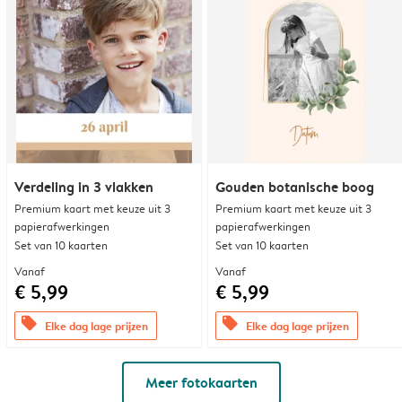
Verdeling in 3 vlakken
Gouden botanische boog
Premium kaart met keuze uit 3
Premium kaart met keuze uit 3
papierafwerkingen
papierafwerkingen
Set van 10 kaarten
Set van 10 kaarten
Vanaf
Vanaf
€ 5,99
€ 5,99
offers
offers
Elke dag lage prijzen
Elke dag lage prijzen
Meer fotokaarten