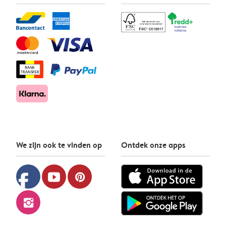
We zijn ook te vinden op
Ontdek onze apps
facebook
youtube
pinterest
instagram