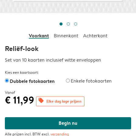
Voorkant
Binnenkant
Achterkant
Reliëf-look
Set van 10 kaarten inclusief witte enveloppen
Kies een kaartsoort:
Dubbele fotokaarten
Enkele fotokaarten
Vanaf
€ 11,99
offers
Elke dag lage prijzen
Begin nu
Alle prijzen incl. BTW excl.
verzending