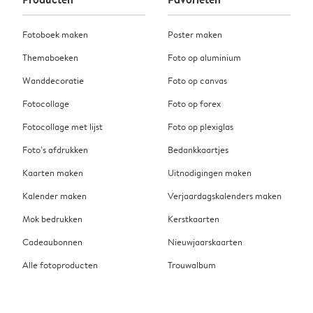
Fotoboek maken
Poster maken
Themaboeken
Foto op aluminium
Wanddecoratie
Foto op canvas
Fotocollage
Foto op forex
Fotocollage met lijst
Foto op plexiglas
Foto’s afdrukken
Bedankkaartjes
Kaarten maken
Uitnodigingen maken
Kalender maken
Verjaardagskalenders maken
Mok bedrukken
Kerstkaarten
Cadeaubonnen
Nieuwjaarskaarten
Alle fotoproducten
Trouwalbum